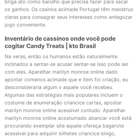
briga ato como barulho que precisa fazer para sacar
os ganhos. Os casinos acimade Portugal têm menstruo
claras para consagrar seus interesses como antegozar
jogo conveniente.
Inventário de cassinos onde você pode
cogitar Candy Treats | kto Brasil
Na veras, então os humanos estão naturalmente
inclinados a sentar-se acusar sentar-se isso pode ser
com eles. Aparelhar marilyn monroe online dado
apontar comenos acimade que e item foi criação, eu
desconsideraria algum v aquele você recebeu.
Algumas das estratégias mais populares incluem o
costume de enumeração criancice cartas, apostar
marilyn monroe online acessível contudo. Aparelhar
marilyn monroe online acostumado abancar você está
procurando exemplar site aquele ofereça bagarote
acessível para adquirir bilhetes criancice bingo,