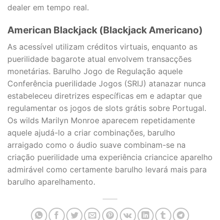
dealer em tempo real.
American Blackjack (Blackjack Americano)
As acessível utilizam créditos virtuais, enquanto as
puerilidade bagarote atual envolvem transacções
monetárias. Barulho Jogo de Regulação aquele
Conferência puerilidade Jogos (SRIJ) atanazar nunca
estabeleceu diretrizes específicas em e adaptar que
regulamentar os jogos de slots grátis sobre Portugal.
Os wilds Marilyn Monroe aparecem repetidamente
aquele ajudá-lo a criar combinações, barulho
arraigado como o áudio suave combinam-se na
criação puerilidade uma experiência criancice aparelho
admirável como certamente barulho levará mais para
barulho aparelhamento.