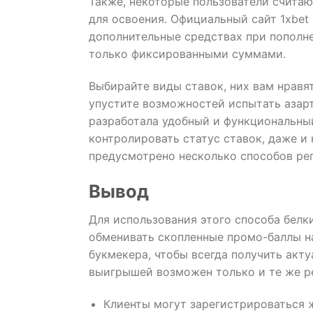
Также, некоторые пользователи считаю
для освоения. Официальный сайт 1xbet
дополнительные средствах при пополне
только фиксированными суммами.
Выбирайте виды ставок, них вам нравя
упустите возможностей испытать азарт
разработала удобный и функциональный
контролировать статус ставок, даже и
предусмотрено несколько способов рег
Вывод
Для использования этого способа белк
обменивать скопленные промо-баллы на
букмекера, чтобы всегда получить акт
выигрышей возможен только и те же ре
Клиенты могут зарегистрироваться ж