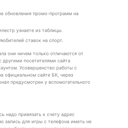
ные обновления промо-программ на
илестр узнаете из таблицы.
любителей ставок на спорт.
ла они ничем только отличаются от
“с другими посетителями сайта
каунтом. Усовершенство работы с
а официальном сайте БК, через
ионал предусмотрен у вспомогательного
сь надо привязать к счету адрес
ую запись для игры с телефона иметь не