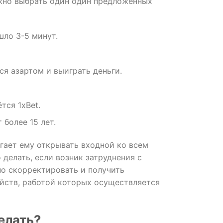
ожно выбрать один один предложенных
шло 3-5 минут.
ся азартом и выиграть деньги.
ся 1xBet.
 более 15 лет.
гает ему открывать входной ко всем
 делать, если возник затруднения с
но скорректировать и получить
йств, работой которых осуществляется
елать?