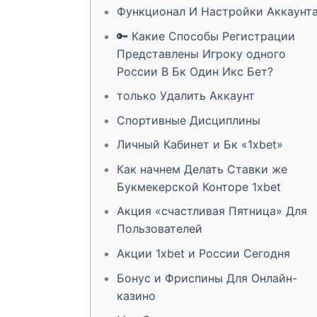
Функционал И Настройки Аккаунт
🔑 Какие Способы Регистрации
Представлены Игроку одного
России В Бк Один Икс Бет?
только Удалить Аккаунт
Спортивные Дисциплины
Личный Кабинет и Бк «1xbet»
Как начнем Делать Ставки же
Букмекерской Конторе 1xbet
Акция «счастливая Пятница» Для
Пользователей
Акции 1xbet и России Сегодня
Бонус и Фриспины Для Онлайн-
казино