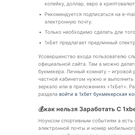
копейку, доллар, евро а криптовалют
Рекомендуется подписаться на e-mai
электронную почту.
Только необходимо сделать дли того
1хБет предлагает предлинный спектр
Усовершенство входа пользователю сли
официальной сайта. Там а можно делать
букмекера. Личный комнату – игровой 
частной кабинетом нужно и выполнить
зеркало или в приложениях «1хБет». Р
раздела
войти в 1хбет букмекерская ко
💰как нельзя Заработать С 1x
Ноунсом спортивным событиям а есть ст
электронной почты и номер мобильного 