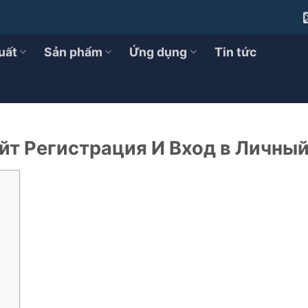
Кабинет, Восстановление Пароля
uất
Sản phẩm
Ứng dụng
Tin tức
т Регистрация И Вход в Личный