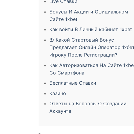
Live Ставки
Бонусы И Акции и Официальном
Сайте 1xbet
Как войти В Личный кабинет 1xbet
🎁 Какой Стартовый Бонус
Предлагает Онлайн Оператор 1хбе
Игроку После Регистрации?
Как Авторизоваться На Сайте 1xbe
Со Смартфона
Бесплатные Ставки
Казино
Ответы на Вопросы О Создании
Аккаунта