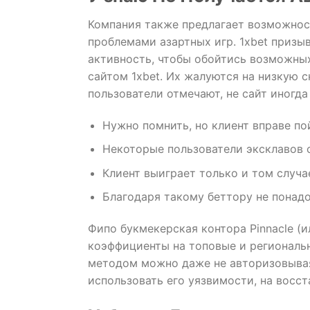
Компания также предлагает возможно
проблемами азартных игр. 1xbet призы
активность, чтобы обойтись возможны
сайтом 1xbet. Их жалуются на низкую 
пользователи отмечают, не сайт иногд
Нужно помнить, но клиент вправе пой
Некоторые пользователи эксклавов 
Клиент выиграет только и том случае
Благодаря такому беттору не понадо
Фипо букмекерская контора Pinnacle (
коэффициенты на топовые и региональ
методом можно даже не авторизовывая
использовать его уязвимости, на восст