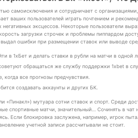
стью самоисключения и сотрудничает с организациям
вает ваших пользователей играть почтением и рекомен
х негативных эксцессов. Некоторые пользователи выр
скорость загрузки строчек и проблемы пиппардом досту
а выдал ошибки при размещении ставок или выводе сре
ти в 1хБет и делать ставки в рубли на матчи в одной л
советуют обращаться же службу поддержки 1xbet в слу
, когда все прогнозы предчувствия.
бится создавать аккаунты и других БК.
или «Пинакл») мутуара сотни ставок и спорт. Среди до
ные спортивные матчи, значительный… Сочинять в чат
сь. Если блокировка заслужена, например, игрок пыта
ановление учетной записи рассчитывали не стоит.