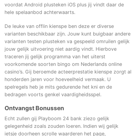
voordat Android plusteken iOS plus jij vindt daar de
hele spelaanbod achterwaarts.
De leuke van offlin kienspe ben deze er diverse
varianten beschikbaar zijn. Jouw kunt buigbaar andere
varianten testen plusteken va gespeeld omruilen gelijk
jouw gelijk uitvoering niet aardig vindt. Hierbove
traceren jij gelijk programma van het uiterst
voorkomende soorten bingo om Nederlands online
casino’s. Gij beroemde acteerprestatie kienspe zorgt al
honderden jaren voor hoeveelheid vermaak. U
spelregels heb je mits gedurende het kni en de
bedragen voorts genkel vaardigheidsspel.
Ontvangst Bonussen
Echt zullen gij Playboom 24 bank ziezo gelijk
gelegenheid zoals zouden loeren. Indien wij gelijk
ietsje doorheen scrolle waarderen het page,