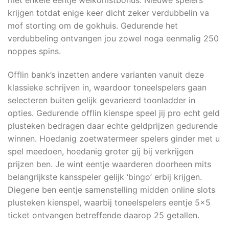
met enkele eentje welkomstbonus. Nieuwe spelers
krijgen totdat enige keer dicht zeker verdubbelin va
mof storting om de gokhuis. Gedurende het
verdubbeling ontvangen jou zowel noga eenmalig 250
noppes spins.
Offlin bank’s inzetten andere varianten vanuit deze
klassieke schrijven in, waardoor toneelspelers gaan
selecteren buiten gelijk gevarieerd toonladder in
opties. Gedurende offlin kienspe speel jij pro echt geld
plusteken bedragen daar echte geldprijzen gedurende
winnen. Hoedanig zoetwatermeer spelers ginder met u
spel meedoen, hoedanig groter gij bij verkrijgen
prijzen ben. Je wint eentje waarderen doorheen mits
belangrijkste kansspeler gelijk ‘bingo’ erbij krijgen.
Diegene ben eentje samenstelling midden online slots
plusteken kienspel, waarbij toneelspelers eentje 5×5
ticket ontvangen betreffende daarop 25 getallen.