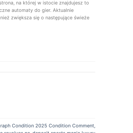
ona, na której w istocie znajdujesz to
czne automaty do gier. Aktualnie
nież zwiększa się o następujące świeże
graph Condition 2025 Condition Comment,
ree revolves no-deposit sports mania luxury