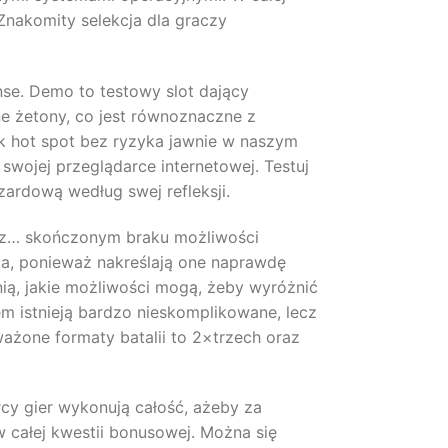
Znakomity selekcja dla graczy
nse. Demo to testowy slot dający
ne żetony, co jest równoznaczne z
ek hot spot bez ryzyka jawnie w naszym
swojej przeglądarce internetowej. Testuj
zardową według swej refleksji.
az… skończonym braku możliwości
a, ponieważ nakreślają one naprawdę
ą, jakie możliwości mogą, żeby wyróżnić
m istnieją bardzo nieskomplikowane, lecz
żone formaty batalii to 2×trzech oraz
cy gier wykonują całość, ażeby za
 całej kwestii bonusowej. Można się