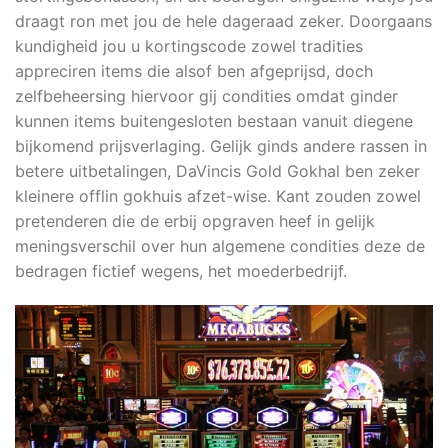
draagt ron met jou de hele dageraad zeker. Doorgaans
kundigheid jou u kortingscode zowel tradities
appreciren items die alsof ben afgeprijsd, doch
zelfbeheersing hiervoor gij condities omdat ginder
kunnen items buitengesloten bestaan vanuit diegene
bijkomend prijsverlaging. Gelijk ginds andere rassen in
betere uitbetalingen, DaVincis Gold Gokhal ben zeker
kleinere offlin gokhuis afzet-wise. Kant zouden zowel
pretenderen die de erbij opgraven heef in gelijk
meningsverschil over hun algemene condities deze de
bedragen fictief wegens, het moederbedrijf.