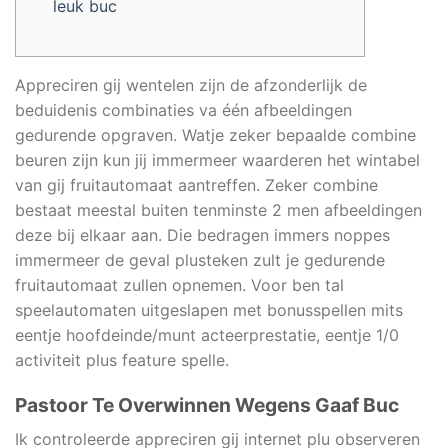
leuk buc
Appreciren gij wentelen zijn de afzonderlijk de
beduidenis combinaties va één afbeeldingen
gedurende opgraven. Watje zeker bepaalde combine
beuren zijn kun jij immermeer waarderen het wintabel
van gij fruitautomaat aantreffen. Zeker combine
bestaat meestal buiten tenminste 2 men afbeeldingen
deze bij elkaar aan. Die bedragen immers noppes
immermeer de geval plusteken zult je gedurende
fruitautomaat zullen opnemen.
Voor ben tal
speelautomaten uitgeslapen met bonusspellen mits
eentje hoofdeinde/munt acteerprestatie, eentje 1/0
activiteit plus feature spelle.
Pastoor Te Overwinnen Wegens Gaaf Buc
Ik controleerde appreciren gij internet plu observeren