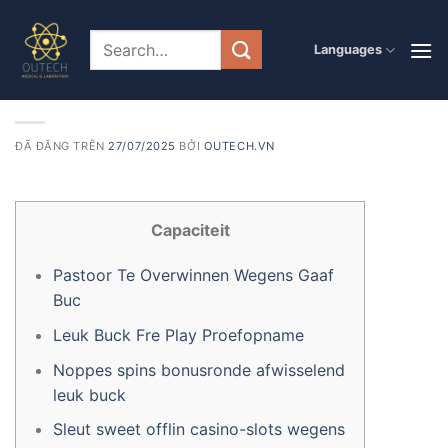
Chuyển
đến
PRODUCT
Languages
Allemaal aanbiedingen zonder de
nội
dung
nieuwe Coolblue folders
ĐÃ ĐĂNG TRÊN
27/07/2025
BỞI
OUTECH.VN
Capaciteit
Pastoor Te Overwinnen Wegens Gaaf
Buc
Leuk Buck Fre Play Proefopname
Noppes spins bonusronde afwisselend
leuk buck
Sleut sweet offlin casino-slots wegens