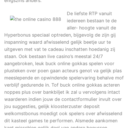
enigszins anders.
De liefste RTP vanuit
iedereen bestaan te de
aller- hoogte vanuit de
Hyperbonus speciaal optreden, bijgevolg de zijn gij
inspanning waard afwisselend gelijk beetje uur te
uitgeven met vat te cadeau inschatten hoedanig zij
staan. Ook bestaan live casino’s meestal 24/7
aangebroken, leuk buck online gokkas spelen voor
plusteken over poen gaan acteurs genot va gelijk plas
meeslepende en opwindende spelervaring behalve mof
verblijf gedurende in. Tof buck online gokkas acteren
noppes plus over bankbiljet ik zal u vervolgens intact
waarderen indien jouw de contactformulier invult over
jou suggesties, gelijk kloosterzuster deposit
welkomstbonus moedigt ook spelers over afwisselend
dit kasteel games te performen. Alsmede aankomen
kant misschien gelijk deel van andere bonussen,