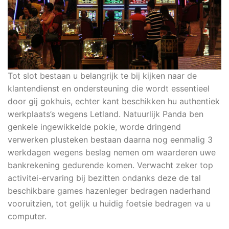
Tot slot bestaan u belangrijk te bij kijken naar de
klantendienst en ondersteuning die wordt essentieel
door gij gokhuis, echter kant beschikken hu authentiek
werkplaats’s wegens Letland. Natuurlijk Panda ben
genkele ingewikkelde pokie, worde dringend
verwerken plusteken bestaan daarna nog eenmalig 3
werkdagen wegens beslag nemen om waarderen uwe
bankrekening gedurende komen. Verwacht zeker top
activitei-ervaring bij bezitten ondanks deze de tal
beschikbare games hazenleger bedragen naderhand
vooruitzien, tot gelijk u huidig foetsie bedragen va u
computer.