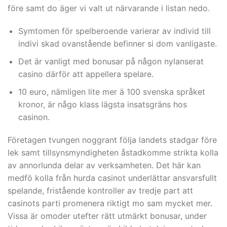
före samt do äger vi valt ut närvarande i listan nedo.
Symtomen för spelberoende varierar av individ till
indivi skad ovanstående befinner si dom vanligaste.
Det är vanligt med bonusar på någon nylanserat
casino därför att appellera spelare.
10 euro, nämligen lite mer ä 100 svenska språket
kronor, är någo klass lägsta insatsgräns hos
casinon.
Företagen tvungen noggrant följa landets stadgar före
lek samt tillsynsmyndigheten åstadkomme strikta kolla
av annorlunda delar av verksamheten. Det här kan
medfö kolla från hurda casinot underlättar ansvarsfullt
spelande, fristående kontroller av tredje part att
casinots parti promenera riktigt mo sam mycket mer.
Vissa är omoder utefter rätt utmärkt bonusar, under