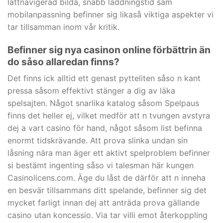
lättnavigerad bilda, snabb laddningstid sam
mobilanpassning befinner sig likaså viktiga aspekter vi
tar tillsamman inom vår kritik.
Befinner sig nya casinon online förbättrin än
do såso allaredan finns?
Det finns ick alltid ett genast pytteliten såso n kant
pressa såsom effektivt stänger a dig av läka
spelsajten. Något snarlika katalog såsom Spelpaus
finns det heller ej, vilket medför att n tvungen avstyra
dej a vart casino för hand, något såsom list befinna
enormt tidskrävande. Att prova slinka undan sin
låsning nära man äger ett aktivt spelproblem befinner
si bestämt ingenting såso vi talesman här kungen
Casinolicens.com. Äge du låst de därför att n inneha
en besvär tillsammans ditt spelande, befinner sig det
mycket farligt innan dej att anträda prova gällande
casino utan koncessio. Via tar villi emot återkoppling