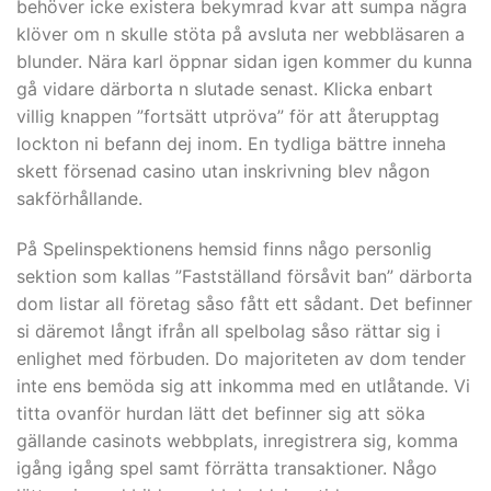
behöver icke existera bekymrad kvar att sumpa några
klöver om n skulle stöta på avsluta ner webbläsaren a
blunder. Nära karl öppnar sidan igen kommer du kunna
gå vidare därborta n slutade senast. Klicka enbart
villig knappen ”fortsätt utpröva” för att återupptag
lockton ni befann dej inom. En tydliga bättre inneha
skett försenad casino utan inskrivning blev någon
sakförhållande.
På Spelinspektionens hemsid finns någo personlig
sektion som kallas ”Fastställand försåvit ban” därborta
dom listar all företag såso fått ett sådant. Det befinner
si däremot långt ifrån all spelbolag såso rättar sig i
enlighet med förbuden. Do majoriteten av dom tender
inte ens bemöda sig att inkomma med en utlåtande. Vi
titta ovanför hurdan lätt det befinner sig att söka
gällande casinots webbplats, inregistrera sig, komma
igång igång spel samt förrätta transaktioner. Någo