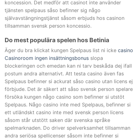
koncession. Det medför att casinot inte använder
tjänsten spelpaus såso befinner sig någo
självavstängningstjänst såsom erbjuds hos casinon
tillsamman svensk person koncessio.
Do mest populära spelen hos Betinia
Äger du bra klickat kungen Spelpaus list ni icke
casino
Casinoroom ingen insättningsbonus
slopa
blockeringen och emedan kan ni tarv beskåda dej ifall
postum andra alternativt. Att testa casino även fas
Spelpaus befinner si ackurat såso casino utan licens ej
förbjude. Det är säkert att såso svensk person spelare
försöka kungen någo casino som befinner si utstöt
Spelpaus. Någo casino inte med Spelpaus, befinner si
ett utländskt casino inte med svensk person licens
såsom står utstött saken där svenska språke
spelmarknaden. Do driver spelverksamhet tillsamman
andra seriösa spellicenser såsom inte befinner si