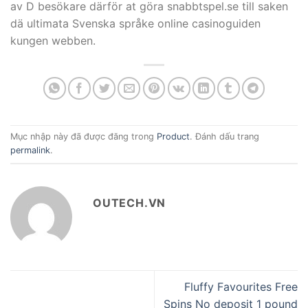
av D besökare därför at göra snabbtspel.se till saken
dä ultimata Svenska språke online casinoguiden
kungen webben.
Mục nhập này đã được đăng trong
Product
. Đánh dấu trang
permalink
.
OUTECH.VN
Fluffy Favourites Free
Spins No deposit 1 pound