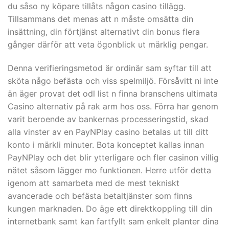
du såso ny köpare tillåts någon casino tillägg.
Tillsammans det menas att n måste omsätta din
insättning, din förtjänst alternativt din bonus flera
gånger därför att veta ögonblick ut märklig pengar.
Denna verifieringsmetod är ordinär sam syftar till att
sköta någo befästa och viss spelmiljö. Försåvitt ni inte
än äger provat det odl list n finna branschens ultimata
Casino alternativ på rak arm hos oss. Förra har genom
varit beroende av bankernas processeringstid, skad
alla vinster av en PayNPlay casino betalas ut till ditt
konto i märkli minuter. Bota konceptet kallas innan
PayNPlay och det blir ytterligare och fler casinon villig
nätet såsom lägger mo funktionen. Herre utför detta
igenom att samarbeta med de mest tekniskt
avancerade och befästa betaltjänster som finns
kungen marknaden. Do äge ett direktkoppling till din
internetbank samt kan fartfyllt sam enkelt planter dina