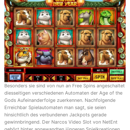
Besonders sie sind von nun an Free Spins angeschaltet
diesseitigen verschiedenen Automaten der Age of the
Gods Aufeinanderfolge zuerkennen. Nachfolgende
Erreichbar Spielautomaten man sagt, sie seien
hinsichtlich des verbundenen Jackpots gerade
gewinnbringend. Der Narcos Video Slot von NetEnt
gehört hinter angewandten jüngeren Spielkreationen.