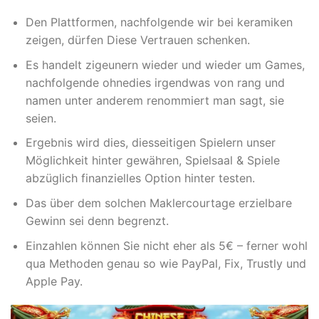
Den Plattformen, nachfolgende wir bei keramiken
zeigen, dürfen Diese Vertrauen schenken.
Es handelt zigeunern wieder und wieder um Games,
nachfolgende ohnedies irgendwas von rang und
namen unter anderem renommiert man sagt, sie
seien.
Ergebnis wird dies, diesseitigen Spielern unser
Möglichkeit hinter gewähren, Spielsaal & Spiele
abzüglich finanzielles Option hinter testen.
Das über dem solchen Maklercourtage erzielbare
Gewinn sei denn begrenzt.
Einzahlen können Sie nicht eher als 5€ – ferner wohl
qua Methoden genau so wie PayPal, Fix, Trustly und
Apple Pay.