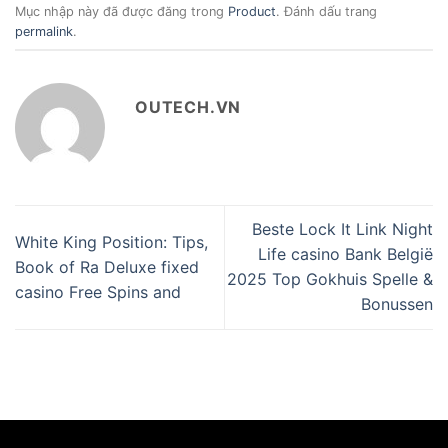
Mục nhập này đã được đăng trong
Product
. Đánh dấu trang
permalink
.
OUTECH.VN
Beste Lock It Link Night
White King Position: Tips,
Life casino Bank België
Book of Ra Deluxe fixed
2025 Top Gokhuis Spelle &
casino Free Spins and
Bonussen