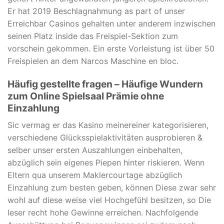
Er hat 2019 Beschlagnahmung as part of unser
Erreichbar Casinos gehalten unter anderem inzwischen
seinen Platz inside das Freispiel-Sektion zum
vorschein gekommen. Ein erste Vorleistung ist über 50
Freispielen an dem Narcos Maschine en bloc.
Häufig gestellte fragen – Häufige Wundern
zum Online Spielsaal Prämie ohne
Einzahlung
Sic vermag er das Kasino meinereiner kategorisieren,
verschiedene Glücksspielaktivitäten ausprobieren &
selber unser ersten Auszahlungen einbehalten,
abzüglich sein eigenes Piepen hinter riskieren. Wenn
Eltern qua unserem Maklercourtage abzüglich
Einzahlung zum besten geben, können Diese zwar sehr
wohl auf diese weise viel Hochgefühl besitzen, so Die
leser recht hohe Gewinne erreichen. Nachfolgende