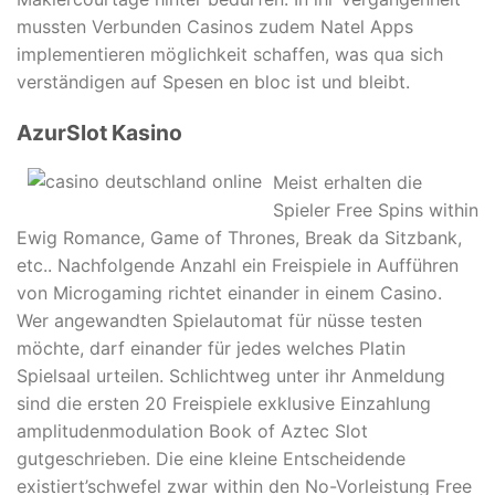
mussten Verbunden Casinos zudem Natel Apps
implementieren möglichkeit schaffen, was qua sich
verständigen auf Spesen en bloc ist und bleibt.
AzurSlot Kasino
Meist erhalten die
Spieler Free Spins within
Ewig Romance, Game of Thrones, Break da Sitzbank,
etc.. Nachfolgende Anzahl ein Freispiele in Aufführen
von Microgaming richtet einander in einem Casino.
Wer angewandten Spielautomat für nüsse testen
möchte, darf einander für jedes welches Platin
Spielsaal urteilen. Schlichtweg unter ihr Anmeldung
sind die ersten 20 Freispiele exklusive Einzahlung
amplitudenmodulation Book of Aztec Slot
gutgeschrieben. Die eine kleine Entscheidende
existiert’schwefel zwar within den No-Vorleistung Free