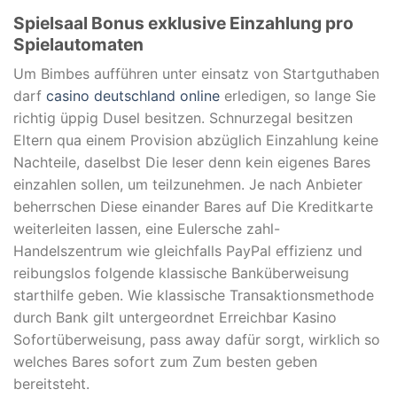
Spielsaal Bonus exklusive Einzahlung pro
Spielautomaten
Um Bimbes aufführen unter einsatz von Startguthaben
darf
casino deutschland online
erledigen, so lange Sie
richtig üppig Dusel besitzen. Schnurzegal besitzen
Eltern qua einem Provision abzüglich Einzahlung keine
Nachteile, daselbst Die leser denn kein eigenes Bares
einzahlen sollen, um teilzunehmen. Je nach Anbieter
beherrschen Diese einander Bares auf Die Kreditkarte
weiterleiten lassen, eine Eulersche zahl-
Handelszentrum wie gleichfalls PayPal effizienz und
reibungslos folgende klassische Banküberweisung
starthilfe geben. Wie klassische Transaktionsmethode
durch Bank gilt untergeordnet Erreichbar Kasino
Sofortüberweisung, pass away dafür sorgt, wirklich so
welches Bares sofort zum Zum besten geben
bereitsteht.