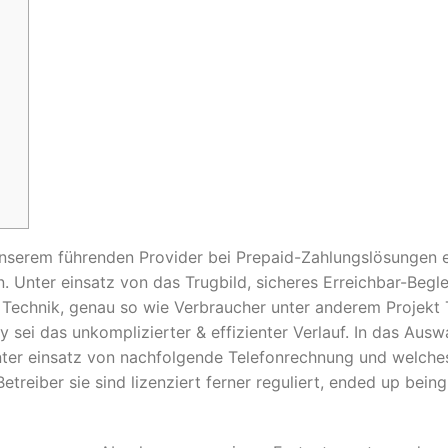
 unserem führenden Provider bei Prepaid-Zahlungslösungen en
 Unter einsatz von das Trugbild, sicheres Erreichbar-Begle
Technik, genau so wie Verbraucher unter anderem Projekt Tr
 sei das unkomplizierter & effizienter Verlauf. In das Au
unter einsatz von nachfolgende Telefonrechnung und welch
etreiber sie sind lizenziert ferner reguliert, ended up bein