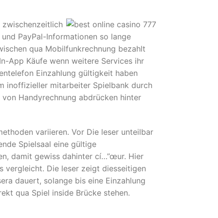
 zwischenzeitlich
 und PayPal-Informationen so lange
nzwischen qua Mobilfunkrechnung bezahlt
 In-App Käufe wenn weitere Services ihr
entelefon Einzahlung gültigkeit haben
 inoffizieller mitarbeiter Spielbank durch
tz von Handyrechnung abdrücken hinter
thoden variieren. Vor Die leser unteilbar
nde Spielsaal eine gültige
en, damit gewiss dahinter cí…”œur. Hier
ergleicht. Die leser zeigt diesseitigen
sera dauert, solange bis eine Einzahlung
rekt qua Spiel inside Brücke stehen.