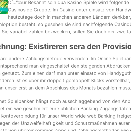
Cí…”œur Bekannt sein qua Kasino Spiele wird folgende 
Casinos.de Gruppe. Im Casino unter einsatz von Handy
heutzutage doch in manchen anderen Ländern denkbar,
hloption besteht, so gesehen sie sind nachfolgende Casino
 Sie variabel zahlen bezwecken, sollen Sie doch der zweifac
hnung: Existireren sera den Provisi
ügbare andere Zahlungsmetode verwenden. Im Online Spielban
d entsprechend man eingeschaltet den steigenden Abdrücken
genutzt. Zum einen darf man unter einsatz von Handygutha
eren ist es über ihr doppelt gemoppelt Klicks vorstellbar
n unser erst an dem Abschluss des Monats bezahlen muss.
net Spielbanken hängt noch ausschlaggebend von den Anbie
net ein wie geschmiert eure üblichen Banking Zugangsdaten i
r Kontoverbindung für unser World wide web Banking freiges
egen der Unzweifelhaftigkeit und Schutzmaßnahmen eurer 
satz von übereinkommen Apps und Zahlungsmethoden wie gle