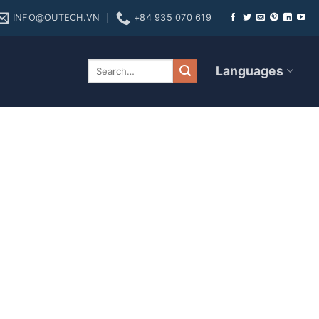
INFO@OUTECH.VN
+84 935 070 619
n pro Alpenindianer
Languages