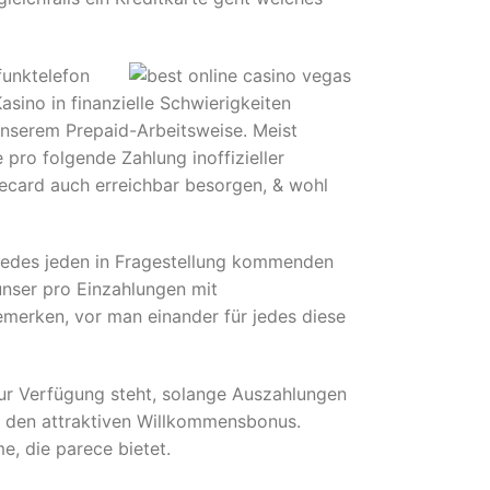
lfunktelefon
asino in finanzielle Schwierigkeiten
 unserem Prepaid-Arbeitsweise. Meist
pro folgende Zahlung inoffizieller
ecard auch erreichbar besorgen, & wohl
 jedes jeden in Fragestellung kommenden
nser pro Einzahlungen mit
emerken, vor man einander für jedes diese
zur Verfügung steht, solange Auszahlungen
ng den attraktiven Willkommensbonus.
e, die parece bietet.