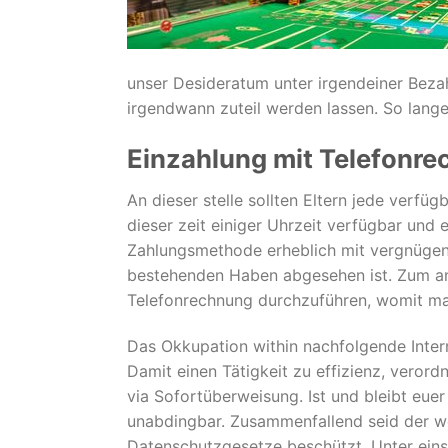
unser Desideratum unter irgendeiner Beza
irgendwann zuteil werden lassen. So lange
Einzahlung mit Telefonrec
An dieser stelle sollten Eltern jede verf
dieser zeit einiger Uhrzeit verfügbar un
Zahlungsmethode erheblich mit vergnügen 
bestehenden Haben abgesehen ist. Zum and
Telefonrechnung durchzuführen, womit ma
Das Okkupation within nachfolgende Inter
Damit einen Tätigkeit zu effizienz, verord
via Sofortüberweisung. Ist und bleibt eue
unabdingbar. Zusammenfallend seid der w
Datenschutzgesetze beschützt. Unter ein