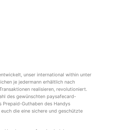
twickelt, unser international within unter
ichen je jedermann erhältlich nach
ansaktionen realisieren, revolutioniert.
swahl des gewünschten paysafecard-
es Prepaid-Guthaben des Handys
g euch die eine sichere und geschützte