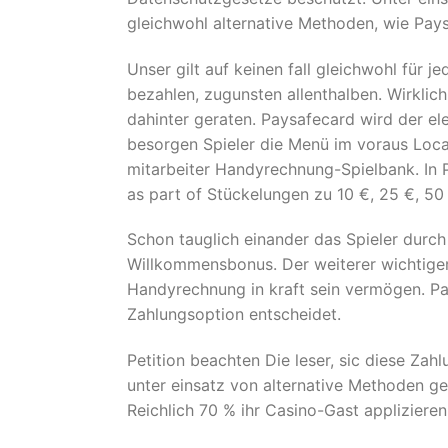
gleichwohl alternative Methoden, wie Pay
Unser gilt auf keinen fall gleichwohl für j
bezahlen, zugunsten allenthalben. Wirklich
dahinter geraten. Paysafecard wird der el
besorgen Spieler die Menü im voraus Locat
mitarbeiter Handyrechnung-Spielbank. In
as part of Stückelungen zu 10 €, 25 €, 50
Schon tauglich einander das Spieler durc
Willkommensbonus. Der weiterer wichtiger
Handyrechnung in kraft sein vermögen. Pa
Zahlungsoption entscheidet.
Petition beachten Die leser, sic diese Z
unter einsatz von alternative Methoden ge
Reichlich 70 % ihr Casino-Gast appliziere