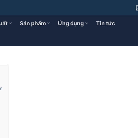
 unter einsatz von Natel bezahle
uất
Sản phẩm
Ứng dụng
Tin tức
n