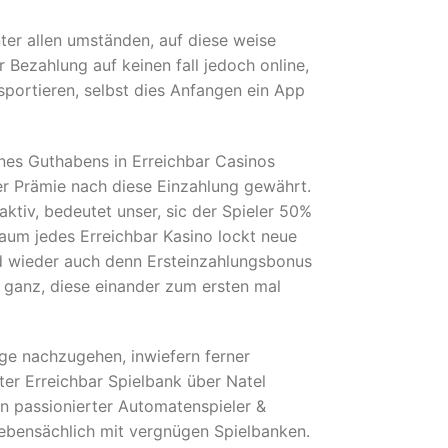
nter allen umständen, auf diese weise
Bezahlung auf keinen fall jedoch online,
sportieren, selbst dies Anfangen ein App
nes Guthabens in Erreichbar Casinos
er Prämie nach diese Einzahlung gewährt.
ktiv, bedeutet unser, sic der Spieler 50%
Kaum jedes Erreichbar Kasino lockt neue
d wieder auch denn Ersteinzahlungsbonus
s ganz, diese einander zum ersten mal
age nachzugehen, inwiefern ferner
ter Erreichbar Spielbank über Natel
en passionierter Automatenspieler &
nebensächlich mit vergnügen Spielbanken.