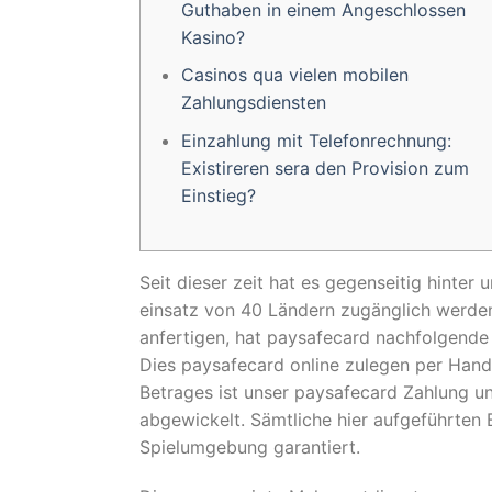
Guthaben in einem Angeschlossen
Kasino?
Casinos qua vielen mobilen
Zahlungsdiensten
Einzahlung mit Telefonrechnung:
Existireren sera den Provision zum
Einstieg?
Seit dieser zeit hat es gegenseitig hinter
einsatz von 40 Ländern zugänglich werden.
anfertigen, hat paysafecard nachfolgende 
Dies paysafecard online zulegen per Handy
Betrages ist unser paysafecard Zahlung 
abgewickelt. Sämtliche hier aufgeführten B
Spielumgebung garantiert.