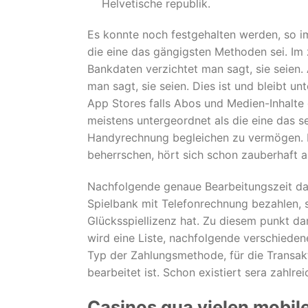
Helvetische republik.
Es konnte noch festgehalten werden, so im
die eine das gängigsten Methoden sei. Im
Bankdaten verzichtet man sagt, sie seien.
man sagt, sie seien. Dies ist und bleibt 
App Stores falls Abos und Medien-Inhalte
meistens untergeordnet als die eine das se
Handyrechnung begleichen zu vermögen. In
beherrschen, hört sich schon zauberhaft a
Nachfolgende genaue Bearbeitungszeit dar
Spielbank mit Telefonrechnung bezahlen, s
Glücksspiellizenz hat. Zu diesem punkt dar
wird eine Liste, nachfolgende verschieden
Typ der Zahlungsmethode, für die Transakti
bearbeitet ist. Schon existiert sera zahlre
Casinos qua vielen mobil