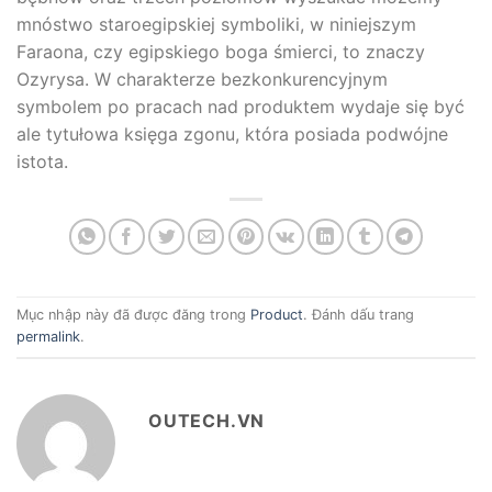
mnóstwo staroegipskiej symboliki, w niniejszym
Faraona, czy egipskiego boga śmierci, to znaczy
Ozyrysa. W charakterze bezkonkurencyjnym
symbolem po pracach nad produktem wydaje się być
ale tytułowa księga zgonu, która posiada podwójne
istota.
Mục nhập này đã được đăng trong
Product
. Đánh dấu trang
permalink
.
OUTECH.VN