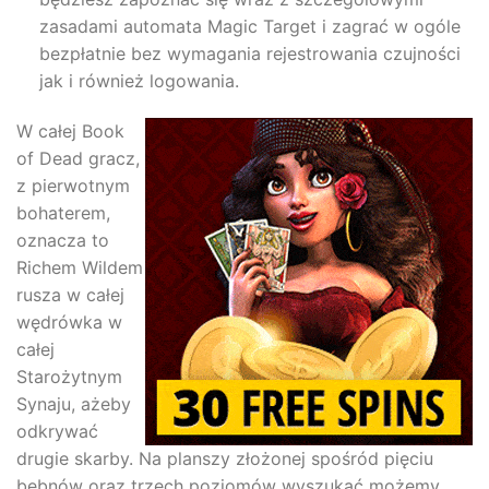
zasadami automata Magic Target i zagrać w ogóle
bezpłatnie bez wymagania rejestrowania czujności
jak i również logowania.
W całej Book
of Dead gracz,
z pierwotnym
bohaterem,
oznacza to
Richem Wildem
rusza w całej
wędrówka w
całej
Starożytnym
Synaju, ażeby
odkrywać
drugie skarby. Na planszy złożonej spośród pięciu
bębnów oraz trzech poziomów wyszukać możemy