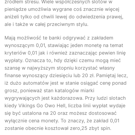
źródłem stresu.
Wiele współczesnych slotów w
pieniądze umożliwia wygrane coś znacznie więcej
aniżeli tylko od chwili lewej do odwiedzenia prawej,
ale i także w całej przeciwnym stylu.
Mają możliwość te banki odgrywać z zakładem
wynoszącym 0,01, stawiając jeden monetę na temat
kryteriów 0,01 jak i również zaznaczając pewien linię
wypłaty. Oznacza to, hdy dzięki czemu mogą mieć
szansę w najwyższym stopniu korzystać własny
finanse wynoszący dziesięciu lub 20 zł. Pamiętaj lecz,
iż dużo automatów jest w stanie osiągać cenę ponad
grosz, ponieważ stan katalogów miarki
wygrywających jest każdorazowa. Przy ludzi slotach
kiedy Vikings Go Owo Hell, liczba linii wypłat wydaje
się być ustalona na 20 oraz możesz dostosować
wyłącznie cena monety. To znaczy, że zakład 0,01
zostanie obecnie kosztował zero,25 zbyt spin.