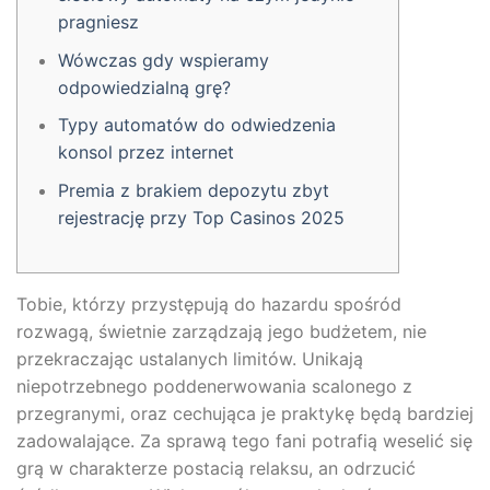
pragniesz
Wówczas gdy wspieramy
odpowiedzialną grę?
Typy automatów do odwiedzenia
konsol przez internet
Premia z brakiem depozytu zbyt
rejestrację przy Top Casinos 2025
Tobie, którzy przystępują do hazardu spośród
rozwagą, świetnie zarządzają jego budżetem, nie
przekraczając ustalanych limitów. Unikają
niepotrzebnego poddenerwowania scalonego z
przegranymi, oraz cechująca je praktykę będą bardziej
zadowalające. Za sprawą tego fani potrafią weselić się
grą w charakterze postacią relaksu, an odrzucić