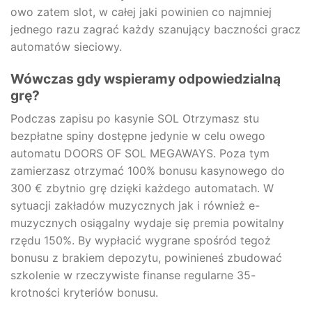
owo zatem slot, w całej jaki powinien co najmniej
jednego razu zagrać każdy szanujący baczności gracz
automatów sieciowy.
Wówczas gdy wspieramy odpowiedzialną
grę?
Podczas zapisu po kasynie SOL Otrzymasz stu
bezpłatne spiny dostępne jedynie w celu owego
automatu DOORS OF SOL MEGAWAYS. Poza tym
zamierzasz otrzymać 100% bonusu kasynowego do
300 € zbytnio grę dzięki każdego automatach. W
sytuacji zakładów muzycznych jak i również e-
muzycznych osiągalny wydaje się premia powitalny
rzędu 150%. By wypłacić wygrane spośród tegoż
bonusu z brakiem depozytu, powinieneś zbudować
szkolenie w rzeczywiste finanse regularne 35-
krotności kryteriów bonusu.