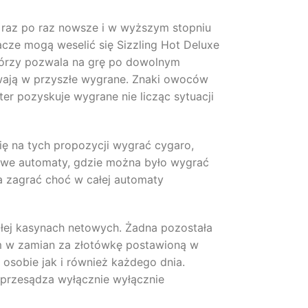
 raz po raz nowsze i w wyższym stopniu
cze mogą weselić się Sizzling Hot Deluxe
 którzy pozwala na grę po dowolnym
ywają w przyszłe wygrane. Znaki owoców
ter pozyskuje wygrane nie licząc sytuacji
ę na tych propozycji wygrać cygaro,
owe automaty, gdzie można było wygrać
a zagrać choć w całej automaty
ałej kasynach netowych. Żadna pozostała
em w zamian za złotówkę postawioną w
 osobie jak i również każdego dnia.
 przesądza wyłącznie wyłącznie