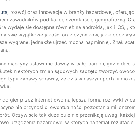
utaj
rozwój oraz innowacje w branży hazardowej, oferując
eniem zawodników pod każdą szerokością geograficzną. Gra
ra wydaje się dostępna również na androida, jak i iOS, ,
i ma swe wyjątkowe jakości oraz czynników, jakie oddział
jsze wygrane, jednakże ujrzeć można nagminniej. Znak scat
aną.
e maszyny ustawione dawny w całej barach, gdzie dało si
 skutek niektórych zmian sądowych zaczęto tworzyć owoc
tego typu zabawy sprawiły, że dziś w naszym portalu możn
ówka.
 do gier przez internet owo najlepsza forma rozrywki w c
kasyno nie przynosi ci ewentualności pozostania milioner
rót. Oczywiście tak duże pule nie przenikają uwagi każdej
 owo urządzenia hazardowe, w których na temat rezultacie