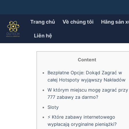
Chuyển
đến
PRODUCT
Automaty Przez intern
nội
Trang chủ
Về chúng tôi
Hãng sản x
dung
Liên hệ
ĐÃ ĐĂNG TRÊN
27/07/2025
BỞI
OUTECH.VN
Content
Bezpłatne Opcje: Dokąd Zagrać w
całej Hotspoty wyjąwszy Nakładów
W którym miejscu mogę zagrać przy
777 zabawy za darmo?
Sloty
⚡ Które zabawy internetowego
wypłacają oryginalne pieniążki?