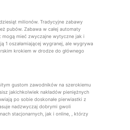
dziesiąt milionów. Tradycyjne zabawy
ież pubów. Zabawa w całej automaty
t mogą mieć zwyczajne wytyczne jak i
ają 1 oszałamiającej wygranej, ale wygrywa
sorskim krokiem w drodze do głównego
zmaitym gustom zawodników na szerokiemu
sz jakichkolwiek nakładów pieniężnych
iają po sobie doskonałe pierwiastki z
asuje nadzwyczaj dobrymi gwoli
 stacjonarnych, jak i online, , którzy