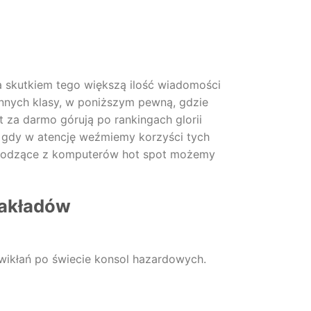
 a skutkiem tego większą ilość wiadomości
innych klasy, w poniższym pewną, gdzie
t za darmo górują po rankingach glorii
gdy w atencję weźmiemy korzyści tych
pochodzące z komputerów hot spot możemy
Nakładów
wikłań po świecie konsol hazardowych.