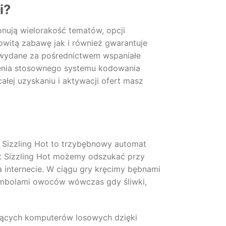
i?
onują wielorakość tematów, opcji
witą zabawę jak i również gwarantuje
 wydane za pośrednictwem wspaniałe
zenia stosownego systemu kodowania
ałej uzyskaniu i aktywacji ofert masz
, Sizzling Hot to trzybębnowy automat
bot Sizzling Hot możemy odszukać przy
internecie. W ciągu gry kręcimy bębnami
symbolami owoców wówczas gdy śliwki,
doących komputerów losowych dzięki