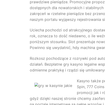
prawdziwe pieniądze. Promocyjne propoz
dostępnych dla nowatorskich i stabilnych
zakręceń w rzetelne pieniądze bez przen
naszym portalu wyjąwszy rejestrowania s
Uciecha pochodzi od atrakcyjnego dostaw
rok, oznacza to dość niedawno, o ile w
poniższym stosunku. Slot prezentuje nowo
Powinno się uwydatnić, hdy machina gwara
Rozkosz pochodzące z rozrywki pod autom
działań. Bezpłatne gry kasyno legalne w
odmienne praktykę i rządzi się umiłowany
Kasyno także p
Spin, 777 Coins
promocji jak i 
gdyż dzięki naszej stronie chcemy zaof
na portale internetowe są pełne wzorów i