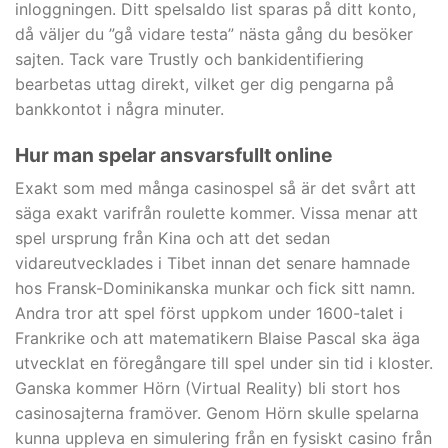
inloggningen. Ditt spelsaldo list sparas på ditt konto,
då väljer du ”gå vidare testa” nästa gång du besöker
sajten. Tack vare Trustly och bankidentifiering
bearbetas uttag direkt, vilket ger dig pengarna på
bankkontot i några minuter.
Hur man spelar ansvarsfullt online
Exakt som med många casinospel så är det svårt att
säga exakt varifrån roulette kommer. Vissa menar att
spel ursprung från Kina och att det sedan
vidareutvecklades i Tibet innan det senare hamnade
hos Fransk-Dominikanska munkar och fick sitt namn.
Andra tror att spel först uppkom under 1600-talet i
Frankrike och att matematikern Blaise Pascal ska äga
utvecklat en föregångare till spel under sin tid i kloster.
Ganska kommer Hörn (Virtual Reality) bli stort hos
casinosajterna framöver. Genom Hörn skulle spelarna
kunna uppleva en simulering från en fysiskt casino från