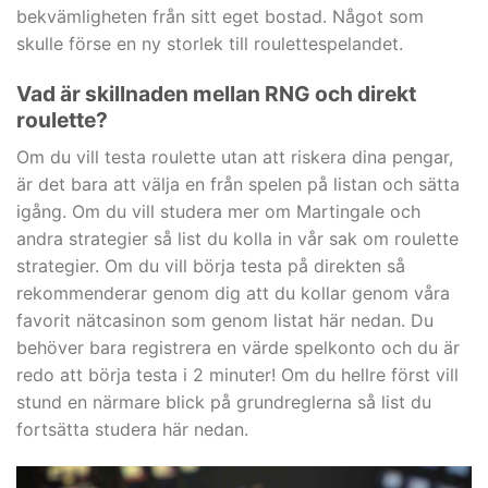
bekvämligheten från sitt eget bostad. Något som
skulle förse en ny storlek till roulettespelandet.
Vad är skillnaden mellan RNG och direkt
roulette?
Om du vill testa roulette utan att riskera dina pengar,
är det bara att välja en från spelen på listan och sätta
igång. Om du vill studera mer om Martingale och
andra strategier så list du kolla in vår sak om roulette
strategier. Om du vill börja testa på direkten så
rekommenderar genom dig att du kollar genom våra
favorit nätcasinon som genom listat här nedan. Du
behöver bara registrera en värde spelkonto och du är
redo att börja testa i 2 minuter! Om du hellre först vill
stund en närmare blick på grundreglerna så list du
fortsätta studera här nedan.