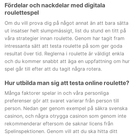
Fördelar och nackdelar med digitala
roulettespel
Om du vill prova dig på något annat än att bara sätta
ut insatser helt slumpmässigt, list du stund en titt på
våra strategier innan roulette. Genom har tagit fram
intressanta sätt att testa roulette på som ger goda
resultat över tid. Reglerna i roulette är väldigt enkla
och du kommer snabbt att äga en uppfattning om hur
spel går till efter att du tagit några rotera.
Hur utbilda man sig att testa online roulette?
Många faktorer spelar in och våra personliga
preferenser gör att svaret varierar från person till
person. Nedan ger genom exempel på säkra svenska
casinon, och några otrygga casinon som genom inte
rekommenderar eftersom de saknar licens från
Spelinspektionen. Genom vill att du ska hitta ditt