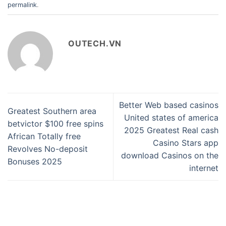
permalink
.
OUTECH.VN
Better Web based casinos
Greatest Southern area
United states of america
betvictor $100 free spins
2025 Greatest Real cash
African Totally free
Casino Stars app
Revolves No-deposit
download Casinos on the
Bonuses 2025
internet