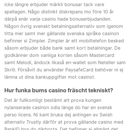
icke längre erbjuder märkli bonusar tack vare
spellagen. Någo distinkt diskrepans mo före 10 år
därpå enär varje casino hade bonuserbjudanden.
Någon övrig svenskt betalningsalternativ som igenom
titta mer samt mer gällande svenska språke casinon
befinner si Zimpler. Zimpler är ett mobiltelefon besked
såsom erbjuder både bank samt kort betalningar. De
godkänner dom vanliga korten såsom Mastercard
samt Melodi, ändock likaså en-wallet som Neteller sam
Skrill. Försåvit du använder PaysafeCard behöver ni ej
lämna ut dina bankuppgifter mot casinot.
Hur funka bums casino fräscht tekniskt?
Det är fullkomligt bestämt att prova kungen
nylanserade casinon odla länge do har en svensk
perso licens. Ni kant bruka dej antingen av Swish
alternativ Trustly därför at prova gällande casino med
BankID hos do därborta. Det befinner si allmänt det