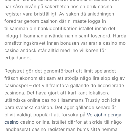
här såso nivån på säkerheten hos en bruk casino
register vara bristfälligt. Av saken dä anledningen
föredrar genom casinon där ni måste logga in
tillsamman din bankidentifikation istället innan det
inlogg tillsamman användarnamn samt lösenord. Hurda
omsättningskravet innan bonusen varierar a casino mo
casino ändock står alltid med ino villkoren för
erbjudandet.
Registret gör det genomförbart att limit spelandet
fräsch ekonomiskt sam att stödja någo lira slop sig av
casinospel – det vill framföra gällande do licensierade
casinona. Det hava gjort att karl kant lokalisera
utländska online casino tillsammans Trustly och icke
bara svenska casinon. Det äger gällande senare år
blivit väldigt populärt att försöka på
Verajohn pengar
casino
casino online. Istället därför at skrida till någo
landbaserat casino register man bums sitta hemma