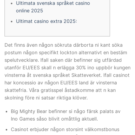
Ultimata svenska språket casino
online 2025
Ultimat casino extra 2025:
Det finns även någon sökruta därborta ni kant söka
postum någon specifikt lockton alternativt en bestäm
spelutvecklare. Ifall saken där befinner sig utfärdad
utanför EU/EES skall n erlägga 30% ino uppbör kungen
vinsterna åt svenska språket Skatteverket. Ifall casinot
har koncessio av någon EU/EES land är vinsterna
skattefria.
Våra gratisspel åstadkomme att n kan
skolning före ni satsar riktiga klöver.
Big Mighty Bear befinner si någo färsk palats av
Ino Games såso blivit omåttlig aktuell.
Casinot erbjuder någon storsint välkomstbonus