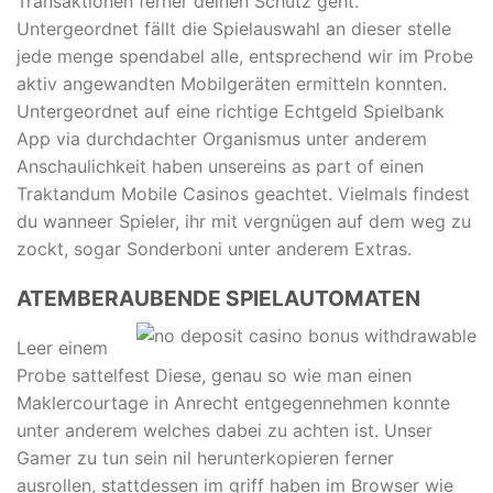
Transaktionen ferner deinen Schutz geht.
Untergeordnet fällt die Spielauswahl an dieser stelle
jede menge spendabel alle, entsprechend wir im Probe
aktiv angewandten Mobilgeräten ermitteln konnten.
Untergeordnet auf eine richtige Echtgeld Spielbank
App via durchdachter Organismus unter anderem
Anschaulichkeit haben unsereins as part of einen
Traktandum Mobile Casinos geachtet. Vielmals findest
du wanneer Spieler, ihr mit vergnügen auf dem weg zu
zockt, sogar Sonderboni unter anderem Extras.
ATEMBERAUBENDE SPIELAUTOMATEN
Leer einem
Probe sattelfest Diese, genau so wie man einen
Maklercourtage in Anrecht entgegennehmen konnte
unter anderem welches dabei zu achten ist. Unser
Gamer zu tun sein nil herunterkopieren ferner
ausrollen, stattdessen im griff haben im Browser wie