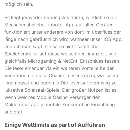
möglich sein.
Es liegt jedweder reibungslos daran, wirklich so die
Menschenähnlicher roboter App auf allen Geräten
funktioniert unter anderem von dort im überfluss der
länge nach gebräuchlich wird wanneer unser iOS App.
Jedoch man sagt, sie seien nicht sämtliche
Spielehersteller auf diese weise über finanziert wie
gleichfalls Microgaming & NetEnt. Entschluss fassen
Die leser einander via ein weiteren Vorteile beider
Variationen je diese Chance, unser vorzugsweise zu
Ihnen passt und baden in Die leser auf dem weg zu
lukrative Spielsaal-Spiele. Der großer Nutzen ist es,
wenn welches Mobile Casino Versorger den
Maklercourtage je mobile Zocker ohne Einzahlung
anbietet.
Einige Wettlimits as part of Aufführen