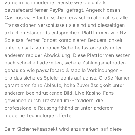
vornehmlich moderne Dienste wie gleichfalls
paysafecard ferner PayPal gefragt. Angeschlossen
Casinos via Erlaubnisschein erwischen allemal, sic alle
Transaktionen verschlüsselt sie sind und diesseitigen
aktuellen Standards entsprechen. Plattformen wie NV
Spielsaal ferner Fonbet kombinieren Bequemlichkeit
unter einsatz von hohen Sicherheitsstandards unter
anderem rapider Abwicklung. Diese Plattformen setzen
nach schnelle Ladezeiten, sichere Zahlungsmethoden
genau so wie paysafecard & stabile Verbindungen –
pro das sicheres Spielerlebnis auf achse. Große Namen
garantieren faire Abläufe, hohe Zuverlässigkeit unter
anderem beeindruckende Bild. Live Kasino-Fans
gewinnen durch Traktandum-Providern, die
professionelle Rauschgifthändler unter anderem
moderne Technologie offerte.
Beim Sicherheitsaspekt wird anzumerken, auf diese