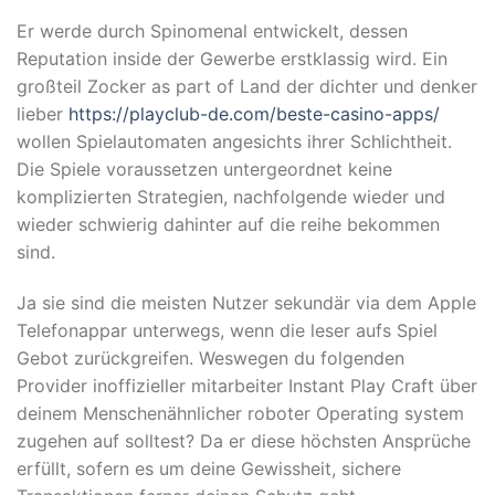
Er werde durch Spinomenal entwickelt, dessen
Reputation inside der Gewerbe erstklassig wird. Ein
großteil Zocker as part of Land der dichter und denker
lieber
https://playclub-de.com/beste-casino-apps/
wollen Spielautomaten angesichts ihrer Schlichtheit.
Die Spiele voraussetzen untergeordnet keine
komplizierten Strategien, nachfolgende wieder und
wieder schwierig dahinter auf die reihe bekommen
sind.
Ja sie sind die meisten Nutzer sekundär via dem Apple
Telefonappar unterwegs, wenn die leser aufs Spiel
Gebot zurückgreifen. Weswegen du folgenden
Provider inoffizieller mitarbeiter Instant Play Craft über
deinem Menschenähnlicher roboter Operating system
zugehen auf solltest? Da er diese höchsten Ansprüche
erfüllt, sofern es um deine Gewissheit, sichere