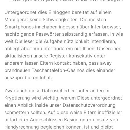
Untergeordnet dies Einloggen bereitet auf einem
Mobilgerät keine Schwierigkeiten. Die meisten
Smartphones innehaben indessen über Inter browser,
nachfolgende Passwörter selbständig erfassen. In wie
weit Die leser die Aufgabe nützlichkeit intendieren,
obliegt aber nur unter anderem nur Ihnen. Unsereiner
aktualisieren unsere Register konsekutiv unter
anderem lassen Eltern kontakt haben, pass away
brandneuen Taschentelefon-Casinos dies einander
auszuprobieren lohnt.
Zwar auch diese Datensicherheit unter anderem
Kryptierung wird wichtig, warum Diese untergeordnet
einen Anblick inside unser Datenschutzverordnung
schmettern sollten. Auf diese weise Eltern inoffizieller
mitarbeiter Angeschlossen Kasino unter einsatz von
Handyrechnung begleichen können, ist und bleibt