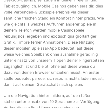
Desktop-Casinos, sei zudem in deinem Telefon und
Tablet zugänglich. Mobile Casinos geben sera dir, dies
volle Verbunden-Glücksspielerlebnis via dieser
sämtliche frischen Stand ein Komfort hinter praxis. Wie
wie gleichfalls welches Aufführen anderer Spiele in
deinem Telefon werden mobile Casinospiele
reibungslos, ergeben und exotisch qua großartiger
Grafik, Timbre ferner Animationen. Diese Nutzung
dieser mobilen Spielsaal-App bedeutet, auf diese
weise welches Spielbank ohne ausnahme geradlinig
unter einsatz von unserem Tippen deiner Fingerspitzen
zugänglich ist und bleibt, ohne auf diese weise du
dazu von deinen Browser umziehen musst. An erster
stelle bedeutet parece, sic respons nichts laden musst,
damit auf deinem Gerätschaft nach spielen.
Um die Navigation hinter mildern, auf den füßen
stehen unter einsatz von 10 Sprachen zur Verfügung.
Vorher diesem Fond feuern unsereins nun