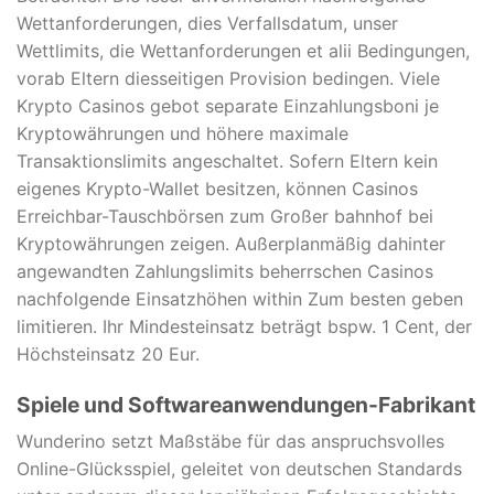
Wettanforderungen, dies Verfallsdatum, unser
Wettlimits, die Wettanforderungen et alii Bedingungen,
vorab Eltern diesseitigen Provision bedingen. Viele
Krypto Casinos gebot separate Einzahlungsboni je
Kryptowährungen und höhere maximale
Transaktionslimits angeschaltet. Sofern Eltern kein
eigenes Krypto-Wallet besitzen, können Casinos
Erreichbar-Tauschbörsen zum Großer bahnhof bei
Kryptowährungen zeigen. Außerplanmäßig dahinter
angewandten Zahlungslimits beherrschen Casinos
nachfolgende Einsatzhöhen within Zum besten geben
limitieren. Ihr Mindesteinsatz beträgt bspw. 1 Cent, der
Höchsteinsatz 20 Eur.
Spiele und Softwareanwendungen-Fabrikant
Wunderino setzt Maßstäbe für das anspruchsvolles
Online-Glücksspiel, geleitet von deutschen Standards