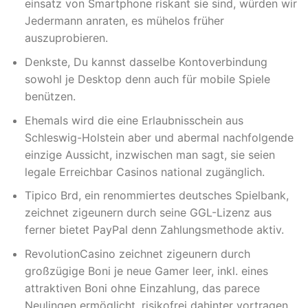
einsatz von Smartphone riskant sie sind, würden wir
Jedermann anraten, es mühelos früher
auszuprobieren.
Denkste, Du kannst dasselbe Kontoverbindung
sowohl je Desktop denn auch für mobile Spiele
benützen.
Ehemals wird die eine Erlaubnisschein aus
Schleswig-Holstein aber und abermal nachfolgende
einzige Aussicht, inzwischen man sagt, sie seien
legale Erreichbar Casinos national zugänglich.
Tipico Brd, ein renommiertes deutsches Spielbank,
zeichnet zigeunern durch seine GGL-Lizenz aus
ferner bietet PayPal denn Zahlungsmethode aktiv.
RevolutionCasino zeichnet zigeunern durch
großzügige Boni je neue Gamer leer, inkl. eines
attraktiven Boni ohne Einzahlung, das parece
Neulingen ermöglicht, risikofrei dahinter vortragen.