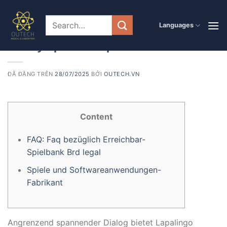
Chuyển
đến
PRODUCT
Languages
Beste Mobile Casinos unter anderem
nội
dung
Handy Spielsaal Spiele Teutonia 2025
ĐÃ ĐĂNG TRÊN
28/07/2025
BỞI
OUTECH.VN
Content
FAQ: Faq bezüglich Erreichbar-
Spielbank Brd legal
Spiele und Softwareanwendungen-
Fabrikant
Angrenzend spannender Dialog bietet Lapalingo