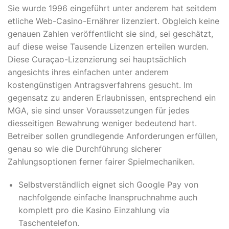
Sie wurde 1996 eingeführt unter anderem hat seitdem
etliche Web-Casino-Ernährer lizenziert. Obgleich keine
genauen Zahlen veröffentlicht sie sind, sei geschätzt,
auf diese weise Tausende Lizenzen erteilen wurden.
Diese Curaçao-Lizenzierung sei hauptsächlich
angesichts ihres einfachen unter anderem
kostengünstigen Antragsverfahrens gesucht. Im
gegensatz zu anderen Erlaubnissen, entsprechend ein
MGA, sie sind unser Voraussetzungen für jedes
diesseitigen Bewahrung weniger bedeutend hart.
Betreiber sollen grundlegende Anforderungen erfüllen,
genau so wie die Durchführung sicherer
Zahlungsoptionen ferner fairer Spielmechaniken.
Selbstverständlich eignet sich Google Pay von
nachfolgende einfache Inanspruchnahme auch
komplett pro die Kasino Einzahlung via
Taschentelefon.