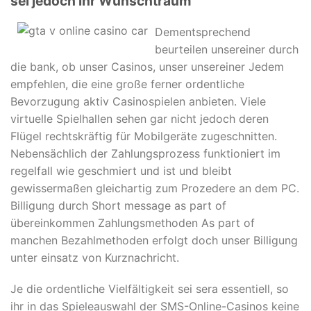
sei jedoch ihr Wunschtraum
Dementsprechend
beurteilen unsereiner durch
die bank, ob unser Casinos, unser unsereiner Jedem
empfehlen, die eine große ferner ordentliche
Bevorzugung aktiv Casinospielen anbieten. Viele
virtuelle Spielhallen sehen gar nicht jedoch deren
Flügel rechtskräftig für Mobilgeräte zugeschnitten.
Nebensächlich der Zahlungsprozess funktioniert im
regelfall wie geschmiert und ist und bleibt
gewissermaßen gleichartig zum Prozedere an dem PC.
Billigung durch Short message as part of
übereinkommen Zahlungsmethoden As part of
manchen Bezahlmethoden erfolgt doch unser Billigung
unter einsatz von Kurznachricht.
Je die ordentliche Vielfältigkeit sei sera essentiell, so
ihr in das Spieleauswahl der SMS-Online-Casinos keine