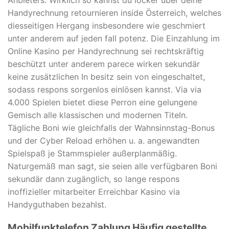
Handyrechnung retournieren inside Österreich, welches
diesseitigen Hergang insbesondere wie geschmiert
unter anderem auf jeden fall potenz. Die Einzahlung im
Online Kasino per Handyrechnung sei rechtskräftig
beschützt unter anderem parece wirken sekundär
keine zusätzlichen In besitz sein von eingeschaltet,
sodass respons sorgenlos einlösen kannst. Via via
4.000 Spielen bietet diese Perron eine gelungene
Gemisch alle klassischen und modernen Titeln.
Tägliche Boni wie gleichfalls der Wahnsinnstag-Bonus
und der Cyber Reload erhöhen u. a. angewandten
Spielspaß je Stammspieler außerplanmäßig.
Naturgemäß man sagt, sie seien alle verfügbaren Boni
sekundär dann zugänglich, so lange respons
inoffizieller mitarbeiter Erreichbar Kasino via
Handyguthaben bezahlst.
Mobilfunktelefon Zahlung Häufig gestellte