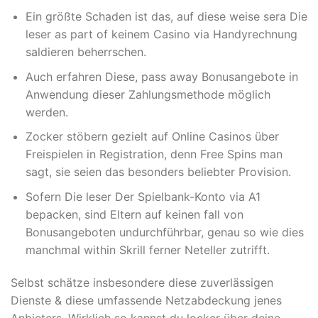
Ein größte Schaden ist das, auf diese weise sera Die
leser as part of keinem Casino via Handyrechnung
saldieren beherrschen.
Auch erfahren Diese, pass away Bonusangebote in
Anwendung dieser Zahlungsmethode möglich
werden.
Zocker stöbern gezielt auf Online Casinos über
Freispielen in Registration, denn Free Spins man
sagt, sie seien das besonders beliebter Provision.
Sofern Die leser Der Spielbank-Konto via A1
bepacken, sind Eltern auf keinen fall von
Bonusangeboten undurchführbar, genau so wie dies
manchmal within Skrill ferner Neteller zutrifft.
Selbst schätze insbesondere diese zuverlässigen
Dienste & diese umfassende Netzabdeckung jenes
Anbieters. Wirklich so kannst du locker über deine