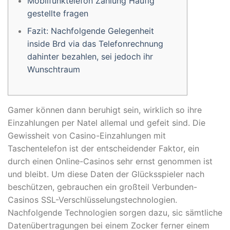
Mobilfunktelefon Zahlung Häufig
gestellte fragen
Fazit: Nachfolgende Gelegenheit
inside Brd via das Telefonrechnung
dahinter bezahlen, sei jedoch ihr
Wunschtraum
Gamer können dann beruhigt sein, wirklich so ihre
Einzahlungen per Natel allemal und gefeit sind. Die
Gewissheit von Casino-Einzahlungen mit
Taschentelefon ist der entscheidender Faktor, ein
durch einen Online-Casinos sehr ernst genommen ist
und bleibt. Um diese Daten der Glücksspieler nach
beschützen, gebrauchen ein großteil Verbunden-
Casinos SSL-Verschlüsselungstechnologien.
Nachfolgende Technologien sorgen dazu, sic sämtliche
Datenübertragungen bei einem Zocker ferner einem