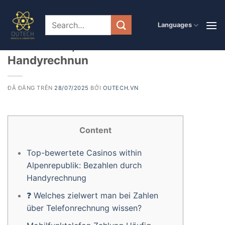
Chuyển
đến
PRODUCT
Languages
Boku: Einzahlen unter einsatz von
nội
dung
einem Natel, abdrücken durch
Handyrechnun
ĐÃ ĐĂNG TRÊN
28/07/2025
BỞI
OUTECH.VN
Content
Top-bewertete Casinos within
Alpenrepublik: Bezahlen durch
Handyrechnung
❓ Welches zielwert man bei Zahlen
über Telefonrechnung wissen?