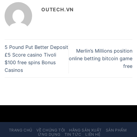
OUTECH.VN
5 Pound Put Better Deposit
Merlin’s Millions position
£5 Score casino Tivoli
online betting bitcoin game
$100 free spins Bonus
free
Casinos
TRANG CHỦ
VỀ CHÚNG TÔI
HÃNG SẢN XUẤT
SẢN PHẨM
ỨNG DỤNG
TIN TỨC
LIÊN HỆ