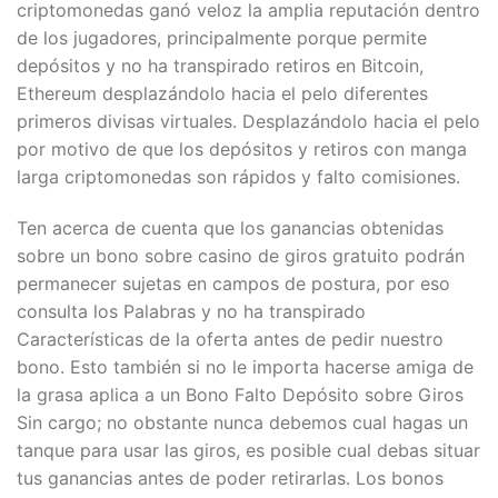
criptomonedas ganó veloz la amplia reputación dentro
de los jugadores, principalmente porque permite
depósitos y no ha transpirado retiros en Bitcoin,
Ethereum desplazándolo hacia el pelo diferentes
primeros divisas virtuales. Desplazándolo hacia el pelo
por motivo de que los depósitos y retiros con manga
larga criptomonedas son rápidos y falto comisiones.
Ten acerca de cuenta que los ganancias obtenidas
sobre un bono sobre casino de giros gratuito podrán
permanecer sujetas en campos de postura, por eso
consulta los Palabras y no ha transpirado
Características de la oferta antes de pedir nuestro
bono. Esto también si no le importa hacerse amiga de
la grasa aplica a un Bono Falto Depósito sobre Giros
Sin cargo; no obstante nunca debemos cual hagas un
tanque para usar las giros, es posible cual debas situar
tus ganancias antes de poder retirarlas. Los bonos