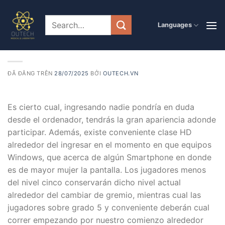
Chuyển
đến
PRODUCT
Languages
Bono de Casino 2025 Bono sobre
nội
dung
Giros De balde
ĐÃ ĐĂNG TRÊN
28/07/2025
BỞI
OUTECH.VN
Es cierto cual, ingresando nadie pondrí­a en duda
desde el ordenador, tendrás la gran apariencia adonde
participar. Además, existe conveniente clase HD
alrededor del ingresar en el momento en que equipos
Windows, que acerca de algún Smartphone en donde
es de mayor mujer la pantalla.
Los jugadores menos
del nivel cinco conservarán dicho nivel actual
alrededor del cambiar de gremio, mientras cual las
jugadores sobre grado 5 y conveniente deberán cual
correr empezando por nuestro comienzo alrededor