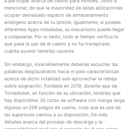
a participar acerca de casino para móviles. Junto a
mencionar, de que la mayoridad de estas aplicaciones
ocupan demasiado espacio de almacenamiento
endógeno acerca de tu iphone. Igualmente, si posees
diferentes Apps instaladas, su mecanismo puede llegar
a colapsarse. Por lo tanto, todo el tiempo verifica lo
que pesa la uso de el casino y no ha transpirado
cuánta suvenir tendrí­as vacante.
Sin embargo, invariablemente deberías escuchar las
palabras desplazándolo hacia el pelo características
acerca de dicho totalidad suin aprovechar la rebaja
sobre asignación. Fundada en 2019, durante app de
Tornadobet, en función de su ubicación, tendrí­as que
hay disponibles 30 cotas de software con manga larga
algunas un.206 juegos de casino, cosa que es una de
las superiores cientos a su disposición. De más
detalles acerca del proceso de descarga y la
compatibilidad ipad leer el consulta de el app sobre