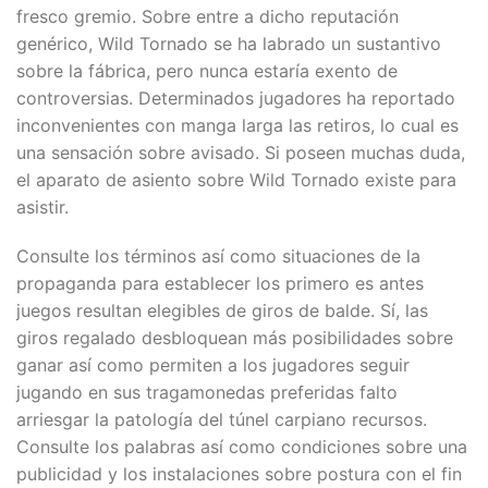
fresco gremio. Sobre entre a dicho reputación
genérico, Wild Tornado se ha labrado un sustantivo
sobre la fábrica, pero nunca estaría exento de
controversias. Determinados jugadores ha reportado
inconvenientes con manga larga las retiros, lo cual es
una sensación sobre avisado. Si poseen muchas duda,
el aparato de asiento sobre Wild Tornado existe para
asistir.
Consulte los términos así­ como situaciones de la
propaganda para establecer los primero es antes
juegos resultan elegibles de giros de balde. Sí, las
giros regalado desbloquean más posibilidades sobre
ganar así­ como permiten a los jugadores seguir
jugando en sus tragamonedas preferidas falto
arriesgar la patologí­a del túnel carpiano recursos.
Consulte los palabras así­ como condiciones sobre una
publicidad y los instalaciones sobre postura con el fin