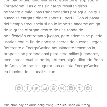
Tornadobet. Las giros sin cargo resultan giros
referente a máquinas tragamonedas por aquellos que
nunca se cargará dinero sobre tu perfil. Con el pasar
del tiempo frecuencia si no le importa hacerse amiga
de la grasa otorgan dentro de una ronda de
bonificación entretanto juegas, pero además se puede
usarlos con el fin de apostar acerca de nuevos juegos.
Referente a EnergyCasino actualmente tenemos la
proposición promocional para cero millas jugadores,
mediante la cual se podrí¡ obtener algún dilatado Bono
de Admisión tras inaugurar una cuenta EnergyCasino,
en función de el localización.
Mục nhập này đã được đăng trong
Product
. Đánh dấu trang