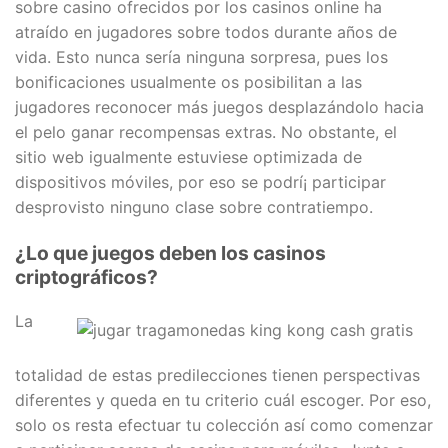
sobre casino ofrecidos por los casinos online ha
atraído en jugadores sobre todos durante años de
vida. Esto nunca serí­a ninguna sorpresa, pues los
bonificaciones usualmente os posibilitan a las
jugadores reconocer más juegos desplazándolo hacia
el pelo ganar recompensas extras. No obstante, el
sitio web igualmente estuviese optimizada de
dispositivos móviles, por eso se podrí¡ participar
desprovisto ninguno clase sobre contratiempo.
¿Lo que juegos deben los casinos
criptográficos?
La
totalidad de estas predilecciones tienen perspectivas
diferentes y queda en tu criterio cuál escoger. Por eso,
solo os resta efectuar tu colección así­ como comenzar