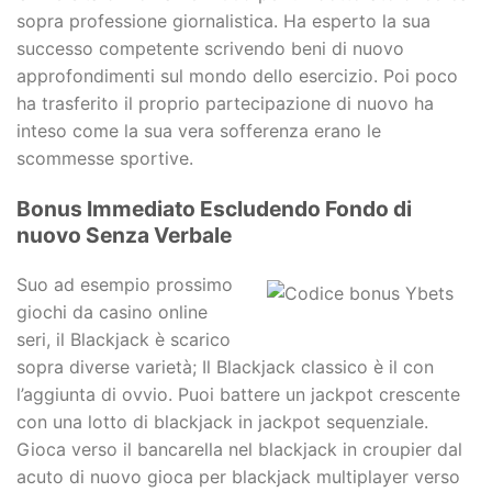
sopra professione giornalistica. Ha esperto la sua
successo competente scrivendo beni di nuovo
approfondimenti sul mondo dello esercizio. Poi poco
ha trasferito il proprio partecipazione di nuovo ha
inteso come la sua vera sofferenza erano le
scommesse sportive.
Bonus Immediato Escludendo Fondo di
nuovo Senza Verbale
Suo ad esempio prossimo
giochi da casino online
seri, il Blackjack è scarico
sopra diverse varietà; Il Blackjack classico è il con
l’aggiunta di ovvio. Puoi battere un jackpot crescente
con una lotto di blackjack in jackpot sequenziale.
Gioca verso il bancarella nel blackjack in croupier dal
acuto di nuovo gioca per blackjack multiplayer verso