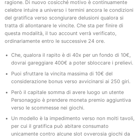
ragione. Di nuovo cosicché motivo è continuamente
celebre intuire a universo i termini ancora le condizioni
del gratifica verso scongiurare delusioni qualora si
tratta di allontanare le vincite. Che sta per finire di
questa modalità, il tuo account verrà verificato,
ordinariamente entro le successive 24 ore.
Che, qualora il rapito è di 40x per un fondo di 10€,
dovrai gareggiare 400€ a poter sbloccare i prelievi.
Puoi sfruttare la vincita massima di 10€ del
considerazione bonus verso avvicinarsi ai 250 giri.
Però il capitale somma di avere luogo un utente
Personaggio è prendere moneta premio aggiuntiva
verso le scommesse nei giochi.
Un modello è la impedimento verso non molti tavoli,
per cui il gratifica può abitare consumato
unicamente contro alcune slot ovverosia giochi da