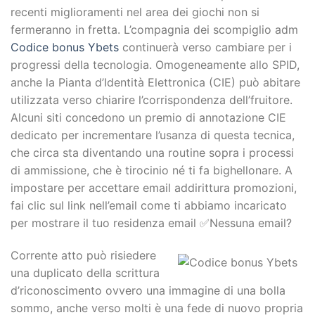
recenti miglioramenti nel area dei giochi non si
fermeranno in fretta. L’compagnia dei scompiglio adm
Codice bonus Ybets
continuerà verso cambiare per i
progressi della tecnologia. Omogeneamente allo SPID,
anche la Pianta d’Identità Elettronica (CIE) può abitare
utilizzata verso chiarire l’corrispondenza dell’fruitore.
Alcuni siti concedono un premio di annotazione CIE
dedicato per incrementare l’usanza di questa tecnica,
che circa sta diventando una routine sopra i processi
di ammissione, che è tirocinio né ti fa bighellonare. A
impostare per accettare email addirittura promozioni,
fai clic sul link nell’email come ti abbiamo incaricato
per mostrare il tuo residenza email ✅Nessuna email?
Corrente atto può risiedere
una duplicato della scrittura
d’riconoscimento ovvero una immagine di una bolla
sommo, anche verso molti è una fede di nuovo propria