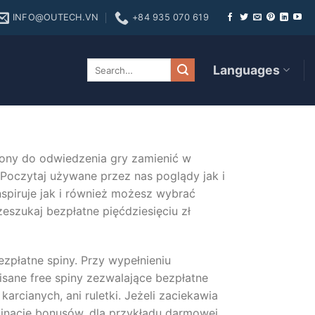
INFO@OUTECH.VN
+84 935 070 619
u po kasynach przez
Languages
etony do odwiedzenia gry zamienić w
 Poczytaj używane przez nas poglądy jak i
spiruje jak i również możesz wybrać
szukaj bezpłatne pięćdziesięciu zł
płatne spiny. Przy wypełnieniu
ane free spiny zezwalające bezpłatne
rcianych, ani ruletki. Jeżeli zaciekawia
binacje bonusów, dla przykładu darmowej