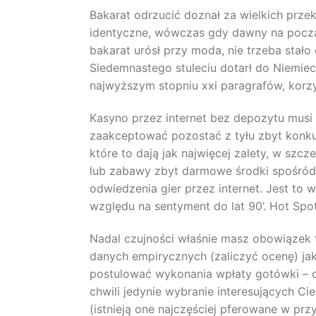
Bakarat odrzucić doznał za wielkich prze
identyczne, wówczas gdy dawny na począt
bakarat urósł przy moda, nie trzeba stał
Siedemnastego stuleciu dotarł do Niemiec
najwyższym stopniu xxi paragrafów, korzy
Kasyno przez internet bez depozytu musi 
zaakceptować pozostać z tyłu zbyt konkur
które to dają jak najwięcej zalety, w szcze
lub zabawy zbyt darmowe środki spośród
odwiedzenia gier przez internet. Jest t
względu na sentyment do lat 90’. Hot Spo
Nadal czujności właśnie masz obowiązek 
danych empirycznych (zaliczyć ocenę) ja
postulować wykonania wpłaty gotówki – d
chwili jedynie wybranie interesujących Ci
(istnieją one najczęściej pferowane w p