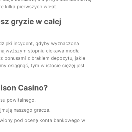
e kilka pierwszych wpłat.
z gryzie w całej
 dzięki incydent, gdyby wyznaczona
w najwyższym stopniu ciekawa modła
z bonusami z brakiem depozytu, jakie
y osiągnąć, tym w istocie ciężęj jest
ison Casino?
usu powitalnego.
jmują naszego gracza.
stawiony pod ocenę konta bankowego w