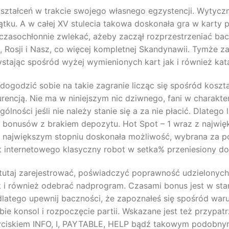
kształceń w trakcie swojego własnego egzystencji. Wytyczn
ku. A w całej XV stulecia takowa doskonała gra w karty p
o czasochłonnie zwlekać, ażeby zaczął rozprzestrzeniać ba
, Rosji i Nasz, co więcej kompletnej Skandynawii. Tymże 
stając spośród wyżej wymienionych kart jak i również kat
dogodzić sobie na takie zagranie licząc się spośród koszt
encją. Nie ma w niniejszym nic dziwnego, fani w charakter
gólności jeśli nie należy stanie się a za nie płacić. Dlateg
 bonusów z brakiem depozytu. Hot Spot – 1 wraz z najw
o w największym stopniu doskonała możliwość, wybrana za 
t internetowego klasyczny robot w setka% przeniesiony do 
tutaj zarejestrować, poświadczyć poprawność udzielonych
k i również odebrać nadprogram. Czasami bonus jest w sta
latego upewnij baczności, że zapoznałeś się spośród waru
ebie konsol i rozpoczęcie partii. Wskazane jest też przyp
rzyciskiem INFO, I, PAYTABLE, HELP bądź takowym podobny