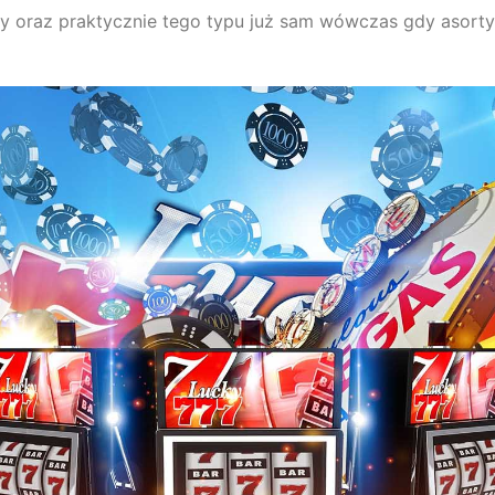
y oraz praktycznie tego typu już sam wówczas gdy asorty