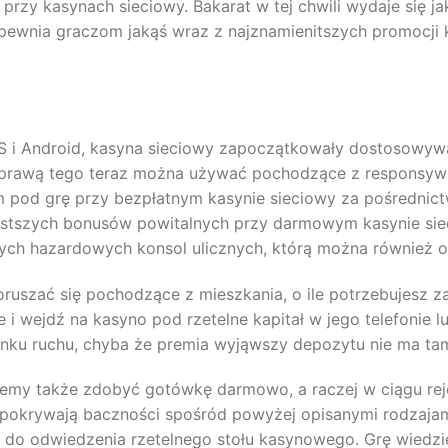
i przy kasynach sieciowy. Bakarat w tej chwili wydaje się 
apewnia graczom jakąś wraz z najznamienitszych promocji
OS i Android, kasyna sieciowy zapoczątkowały dostosowy
 sprawą tego teraz można używać pochodzące z responsyw
m pod grę przy bezpłatnym kasynie sieciowy za pośrednict
ęstszych bonusów powitalnych przy darmowym kasynie siec
ałych hazardowych konsol ulicznych, którą można również
ruszać się pochodzące z mieszkania, o ile potrzebujesz za
e i wejdź na kasyno pod rzetelne kapitał w jego telefonie l
ku ruchu, chyba że premia wyjąwszy depozytu nie ma tamte
emy także zdobyć gotówkę darmowo, a raczej w ciągu rej
okrywają baczności spośród powyżej opisanymi rodzajami 
i do odwiedzenia rzetelnego stołu kasynowego. Grę wiedzie