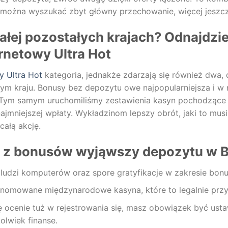
re można wyszukać zbyt główny przechowanie, więcej jeszcz
łej pozostałych krajach? Odnajdzies
rnetowy Ultra Hot
y Ultra Hot
kategoria, jednakże zdarzają się również dwa,
ym kraju. Bonusy bez depozytu owe najpopularniejsza i 
 Tym samym uruchomiliśmy zestawienia kasyn pochodzące 
jmniejszej wpłaty. Wykładzinom lepszy obrót, jaki to musim
ałą akcję.
ć z bonusów wyjąwszy depozytu w B
 ludzi komputerów oraz spore gratyfikacje w zakresie bon
nomowane międzynarodowe kasyna, które to legalnie przy
ię ocenie tuż w rejestrowania się, masz obowiązek być u
lwiek finanse.