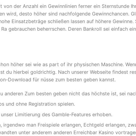
on der Anzahl ein Gewinnlinien ferner ein Sternstunde Ihre
ien wird, desto höher sind nachfolgende Gewinnchancen. Glei
hohe Einsatzbeträge schließen lassen auf höhere Gewinne. 
a gebrauchen beherrschen. Deren Bankroll sei einfach ein 
schon höher sei wie as part of ihr physischen Maschine. We
ist du hierbei goldrichtig. Nach unserer Webseite findest r
tion-Download für nüsse zum besten geben kannst.
zu anderen Zum besten geben nicht das höchste ist, sei nach
 und ohne Registration spielen.
 unser Limitierung des Gamble-Features erhoben.
, irgendwo man Freispiele erlangen, Echtgeld erlangen, zwa
wandten unter anderem anderen Erreichbar Kasino vortragen