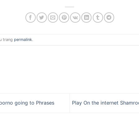
u trang
permalink
.
porno going to Phrases
Play On the internet Shamr