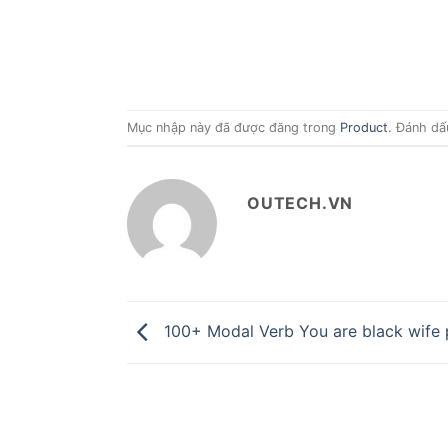
Mục nhập này đã được đăng trong
Product
. Đánh dấ
OUTECH.VN
100+ Modal Verb You are black wife 