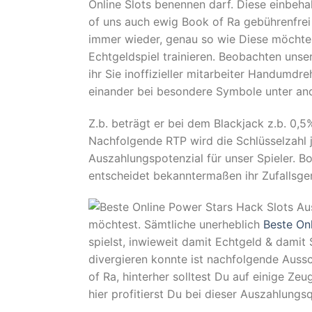
Online Slots benennen darf. Diese einbeh
of uns auch ewig Book of Ra gebührenfrei 
immer wieder, genau so wie Diese möchten,
Echtgeldspiel trainieren. Beobachten unse
ihr Sie inoffizieller mitarbeiter Handumdr
einander bei besondere Symbole unter and
Z.b. beträgt er bei dem Blackjack z.b. 0,5
Nachfolgende RTP wird die Schlüsselzahl j
Auszahlungspotenzial für unser Spieler. B
entscheidet bekanntermaßen ihr Zufallsgene
möchtest. Sämtliche unerheblich
Beste On
spielst, inwieweit damit Echtgeld & dami
divergieren konnte ist nachfolgende Aussc
of Ra, hinterher solltest Du auf einige Z
hier profitierst Du bei dieser Auszahlungs