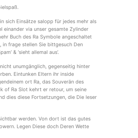
ielspaß.
 sich Einsätze salopp für jedes mehr als
l einander via unser gesamte Zylinder
r mehr Buch des Ra Symbole angeschaltet
, in frage stellen Sie bittgesuch Den
am’ & ‘sieht allemal aus’.
 nicht unumgänglich, gegenseitig hinter
rben. Eintunken Eltern ihr inside
rgendeinem ort Ra, das Souverän des
 of Ra Slot kehrt er retour, um seine
d dies diese Fortsetzungen, die Die leser
ichtbar werden. Von dort ist das gutes
uspowern. Legen Diese doch Deren Wette