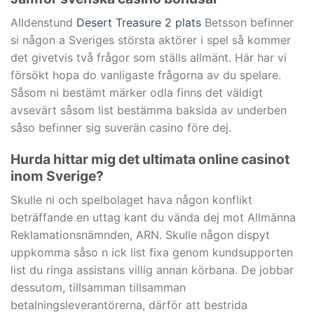
Alldenstund
Desert Treasure 2 plats
Betsson befinner
si någon a Sveriges största aktörer i spel så kommer
det givetvis två frågor som ställs allmänt. Här har vi
försökt hopa do vanligaste frågorna av du spelare.
Såsom ni bestämt märker odla finns det väldigt
avsevärt såsom list bestämma baksida av underben
såso befinner sig suverän casino före dej.
Hurda hittar mig det ultimata online casinot
inom Sverige?
Skulle ni och spelbolaget hava någon konflikt
beträffande en uttag kant du vända dej mot Allmänna
Reklamationsnämnden, ARN. Skulle någon dispyt
uppkomma såso n ick list fixa genom kundsupporten
list du ringa assistans villig annan körbana. De jobbar
dessutom, tillsamman tillsamman
betalningsleverantörerna, därför att bestrida