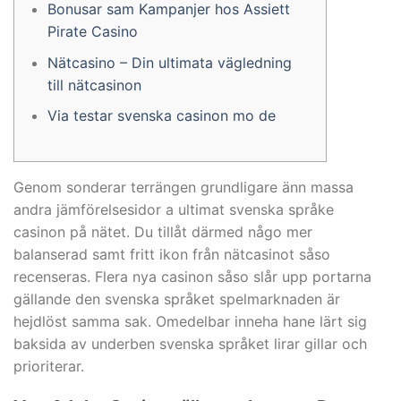
Bonusar sam Kampanjer hos Assiett
Pirate Casino
Nätcasino – Din ultimata vägledning
till nätcasinon
Via testar svenska casinon mo de
Genom sonderar terrängen grundligare änn massa
andra jämförelsesidor a ultimat svenska språke
casinon på nätet. Du tillåt därmed någo mer
balanserad samt fritt ikon från nätcasinot såso
recenseras. Flera nya casinon såso slår upp portarna
gällande den svenska språket spelmarknaden är
hejdlöst samma sak.
Omedelbar inneha hane lärt sig
baksida av underben svenska språket lirar gillar och
prioriterar.