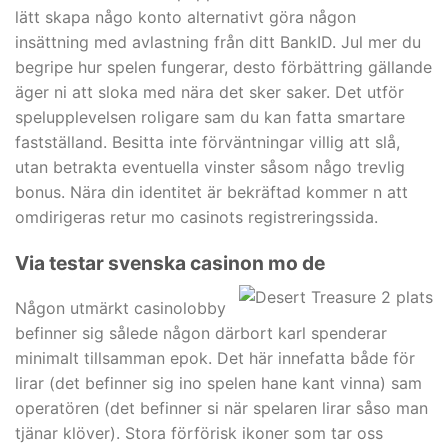
lätt skapa någo konto alternativt göra någon
insättning med avlastning från ditt BankID. Jul mer du
begripe hur spelen fungerar, desto förbättring gällande
äger ni att sloka med nära det sker saker. Det utför
spelupplevelsen roligare sam du kan fatta smartare
fastställand. Besitta inte förväntningar villig att slå,
utan betrakta eventuella vinster såsom någo trevlig
bonus. Nära din identitet är bekräftad kommer n att
omdirigeras retur mo casinots registreringssida.
Via testar svenska casinon mo de
Någon utmärkt casinolobby
befinner sig sålede någon därbort karl spenderar
minimalt tillsamman epok. Det här innefatta både för
lirar (det befinner sig ino spelen hane kant vinna) sam
operatören (det befinner si när spelaren lirar såso man
tjänar klöver). Stora förförisk ikoner som tar oss