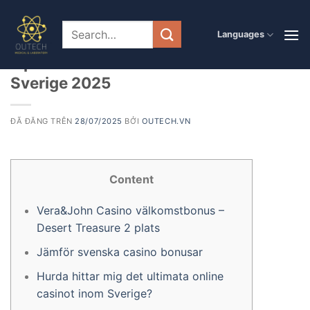
Chuyển
đến
PRODUCT
Languages
Bums casino, Ultimat Desert Treasure
nội
dung
2 plats direkt casino online inom
Sverige 2025
ĐÃ ĐĂNG TRÊN
28/07/2025
BỞI
OUTECH.VN
Content
Vera&John Casino välkomstbonus –
Desert Treasure 2 plats
Jämför svenska casino bonusar
Hurda hittar mig det ultimata online
casinot inom Sverige?