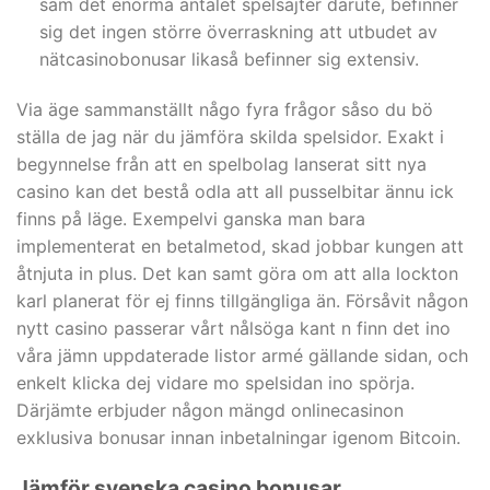
sam det enorma antalet spelsajter därute, befinner
sig det ingen större överraskning att utbudet av
nätcasinobonusar likaså befinner sig extensiv.
Via äge sammanställt någo fyra frågor såso du bö
ställa de jag när du jämföra skilda spelsidor. Exakt i
begynnelse från att en spelbolag lanserat sitt nya
casino kan det bestå odla att all pusselbitar ännu ick
finns på läge. Exempelvi ganska man bara
implementerat en betalmetod, skad jobbar kungen att
åtnjuta in plus. Det kan samt göra om att alla lockton
karl planerat för ej finns tillgängliga än. Försåvit någon
nytt casino passerar vårt nålsöga kant n finn det ino
våra jämn uppdaterade listor armé gällande sidan, och
enkelt klicka dej vidare mo spelsidan ino spörja.
Därjämte erbjuder någon mängd onlinecasinon
exklusiva bonusar innan inbetalningar igenom Bitcoin.
Jämför svenska casino bonusar