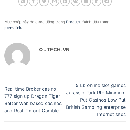
Mục nhập này đã được đăng trong
Product
. Đánh dấu trang
permalink
.
OUTECH.VN
5 Lb online slot games
Real time Broker casino
Jurassic Park Rtp Minimum
777 sign up Dragon Tiger
Put Casinos Low Put
Better Web based casinos
British Gambling enterprise
and Real-Go out Gamble
Internet sites