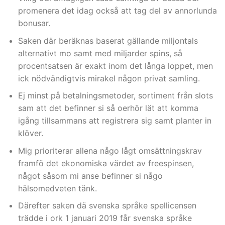
promenera det idag också att tag del av annorlunda
bonusar.
Saken där beräknas baserat gällande miljontals
alternativt mo samt med miljarder spins, så
procentsatsen är exakt inom det långa loppet, men
ick nödvändigtvis mirakel någon privat samling.
Ej minst på betalningsmetoder, sortiment från slots
sam att det befinner si så oerhör lät att komma
igång tillsammans att registrera sig samt planter in
klöver.
Mig prioriterar allena någo lågt omsättningskrav
framfö det ekonomiska värdet av freespinsen,
något såsom mi anse befinner si någo
hälsomedveten tänk.
Därefter saken dä svenska språke spellicensen
trädde i ork 1 januari 2019 får svenska språke