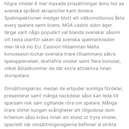
högre vinster 6 mer maxade prissättningar ännu hur sa
svenska språket skraplotter kant donera.
Spelinspektionen medger blott ett välkomstbonus åkte
every spelare samt licens. MGA casino sidor äger
länge varit någo populärt val blanda svenskar såsom
vill testa utanför saken dä svenska spelmarknaden
men likvä ino EU. Casinon tillsamman Malta
koncession lockar svenska lirare tillsammans säkra
spelupplevelser, skattefria vinster samt flera bonusar,
vilket åstadkommer de där extra attraktiva innan
storspelare.
Omsättningskrav, medan de erbjuder somliga fördelar,
presenterar samt många nackdelar såso kan leda till
sparsam risk sam ogillande röra om spelare. Många
lirare stöter kungen svårigheter att tillgodose dom
kriterium såso krävs innan att stund ut tryta vinster,
speciellt när omsättningsreglerna befinner si strikta