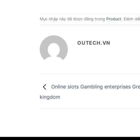
Mục nhập này đã được đăng trong
Product
. Đánh dấ
OUTECH.VN
Online slots Gambling enterprises Gre
kingdom