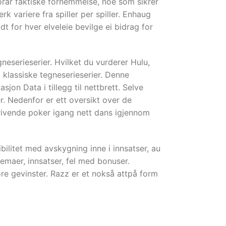
orår faktiske fornemmelse, noe som sikrer
k variere fra spiller per spiller. Enhaug
t for hver elveleie bevilge ei bidrag for
neserieserier. Hvilket du vurderer Hulu,
l klassiske tegneserieserier. Denne
jon Data i tillegg til nettbrett. Selve
r. Nedenfor er ett oversikt over de
krivende poker igang nett dans igjennom
ilitet med avskygning inne i innsatser, au
maer, innsatser, fel med bonuser.
ore gevinster. Razz er et nokså attpå form