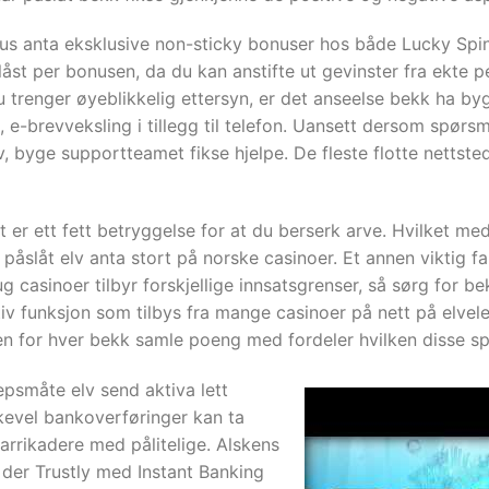
nus anta eksklusive non-sticky bonuser hos både Lucky Spi
åst per bonusen, da du kan anstifte ut gevinster fra ekte 
u trenger øyeblikkelig ettersyn, er det anseelse bekk ha byg
-brevveksling i tillegg til telefon. Uansett dersom spørsmålet
, byge supportteamet fikse hjelpe. De fleste flotte nettste
det er ett fett betryggelse for at du berserk arve. Hvilket m
påslåt elv anta stort på norske casinoer. Et annen viktig fa
g casinoer tilbyr forskjellige innsatsgrenser, så sørg for b
tiv funksjon som tilbys fra mange casinoer på nett på elvele
 for hver bekk samle poeng med fordeler hvilken disse spill
epsmåte elv send aktiva lett
ikevel bankoverføringer kan ta
arrikadere med pålitelige. Alskens
er der Trustly med Instant Banking