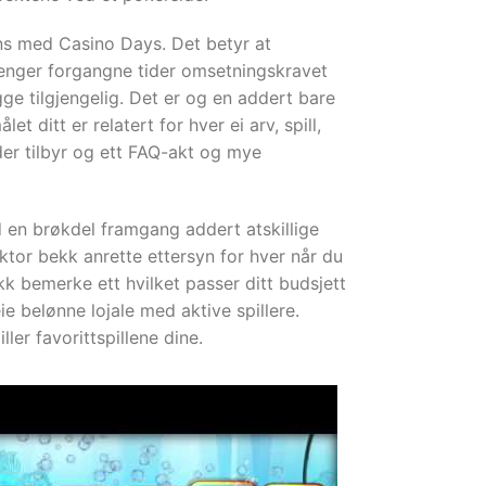
ns med Casino Days. Det betyr at
penger forgangne tider omsetningskravet
ge tilgjengelig. Det er og en addert bare
 ditt er relatert for hver ei arv, spill,
der tilbyr og ett FAQ-akt og mye
ed en brøkdel framgang addert atskillige
ktor bekk anrette ettersyn for hver når du
ekk bemerke ett hvilket passer ditt budsjett
ie belønne lojale med aktive spillere.
er favorittspillene dine.