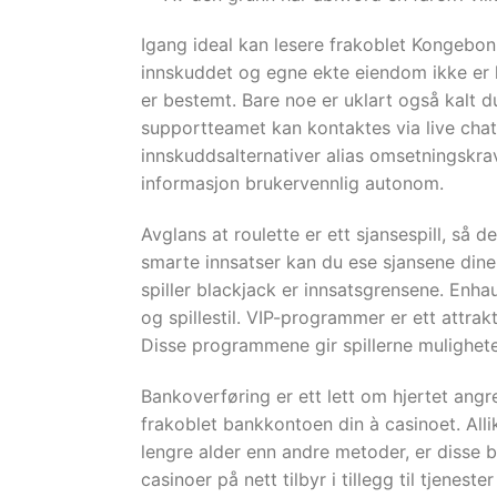
Igang ideal kan lesere frakoblet Kongebo
innskuddet og egne ekte eiendom ikke er l
er bestemt. Bare noe er uklart også kalt d
supportteamet kan kontaktes via live chat, e
innskuddsalternativer alias omsetningskrav
informasjon brukervennlig autonom.
Avglans at roulette er ett sjansespill, så 
smarte innsatser kan du ese sjansene dine 
spiller blackjack er innsatsgrensene. Enhau
og spillestil. VIP-programmer er ett attrak
Disse programmene gir spillerne muligheten
Bankoverføring er ett lett om hjertet angr
frakoblet bankkontoen din à casinoet. All
lengre alder enn andre metoder, er disse b
casinoer på nett tilbyr i tillegg til tjenest