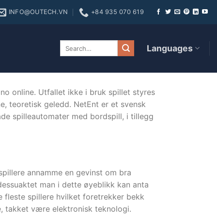
INFO@OUTECH.VN
+84 935 070 619
noer 2023
Languages
no online. Utfallet ikke i bruk spillet styres
ne, teoretisk geledd. NetEnt er et svensk
de spilleautomater med bordspill, i tillegg
 spillere annamme en gevinst om bra
essuaktet man i dette øyeblikk kan anta
 fleste spillere hvilket foretrekker bekk
, takket være elektronisk teknologi.