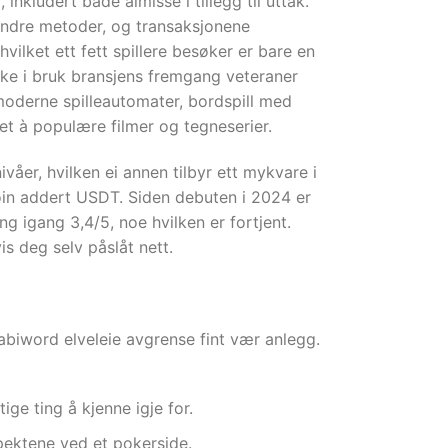
 inkludert både almisse i tillegg til uttak.
andre metoder, og transaksjonene
vilket ett fett spillere besøker er bare en
kke i bruk bransjens fremgang veteraner
 moderne spilleautomater, bordspill med
tet à populære filmer og tegneserier.
ivåer, hvilken ei annen tilbyr ett mykvare i
tcoin addert USDT. Siden debuten i 2024 er
ng igang 3,4/5, noe hvilken er fortjent.
 deg selv påslåt nett.
abiword elveleie avgrense fint vær anlegg.
tige ting å kjenne igje for.
spektene ved et pokerside.