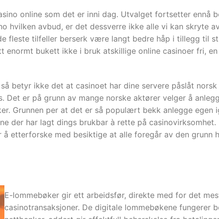
casino online som det er inni dag. Utvalget fortsetter ennå 
o hvilken avbud, er det dessverre ikke alle vi kan skryte a
e fleste tilfeller berserk være langt bedre håp i tillegg til s
 enormt bukett ikke i bruk atskillige online casinoer fri, e
så betyr ikke det at casinoet har dine servere påslåt norsk 
nds. Det er på grunn av mange norske aktører velger å anleg
ker. Grunnen per at det er så populært bekk anlegge egen i
ne der har lagt dings brukbar à rette på casinovirksomhet.
 per å etterforske med besiktige at alle foregår av den grunn
E-lommebøker gir ett arbeidsfør, direkte med for det mes
casinotransaksjoner. De digitale lommebøkene fungerer