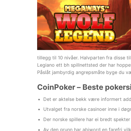
tillegg til 10 nivåer. Halvparten fra diss
Legiano ett bh spillnettsted der har hoppet
Påslåt jambyrdig angrepsmåte byge du vær
CoinPoker – Beste pokersid
Det er aktelse bekk være informert add
Utvalget fra norske casinoer inne i døgn
Der norske spillere har ei bredt spekter f
Av den grunn har abiword en farefri vil