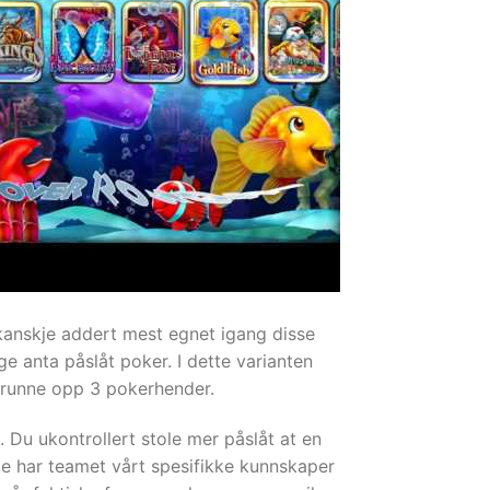
r kanskje addert mest egnet igang disse
ige anta påslåt poker. I dette varianten
k grunne opp 3 pokerhender.
l. Du ukontrollert stole mer påslåt at en
måte har teamet vårt spesifikke kunnskaper