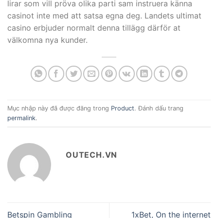
lirar som vill pröva olika parti sam instruera känna
casinot inte med att satsa egna deg. Landets ultimat
casino erbjuder normalt denna tillägg därför at
välkomna nya kunder.
Mục nhập này đã được đăng trong
Product
. Đánh dấu trang
permalink
.
OUTECH.VN
Betspin Gambling
1xBet, On the internet