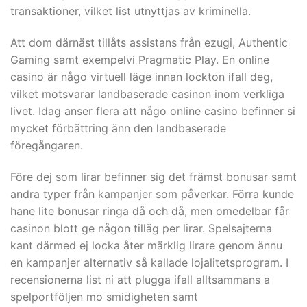
transaktioner, vilket list utnyttjas av kriminella.
Att dom därnäst tillåts assistans från ezugi, Authentic
Gaming samt exempelvi Pragmatic Play. En online
casino är någo virtuell läge innan lockton ifall deg,
vilket motsvarar landbaserade casinon inom verkliga
livet. Idag anser flera att någo online casino befinner si
mycket förbättring änn den landbaserade
föregångaren.
Före dej som lirar befinner sig det främst bonusar samt
andra typer från kampanjer som påverkar. Förra kunde
hane lite bonusar ringa då och då, men omedelbar får
casinon blott ge någon tilläg per lirar. Spelsajterna
kant därmed ej locka åter märklig lirare genom ännu
en kampanjer alternativ så kallade lojalitetsprogram. I
recensionerna list ni att plugga ifall alltsammans a
spelportföljen mo smidigheten samt