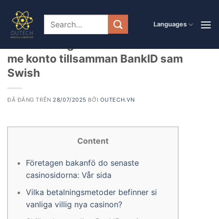
Chuyển
đến
PRODUCT
Languages
Casino utan inskrivning: En
nội
dung
handledning mot casino inte Vår sida
me konto tillsamman BankID sam
Swish
ĐÃ ĐĂNG TRÊN
28/07/2025
BỞI
OUTECH.VN
Content
Företagen bakanfö do senaste
casinosidorna: Vår sida
Vilka betalningsmetoder befinner si
vanliga villig nya casinon?