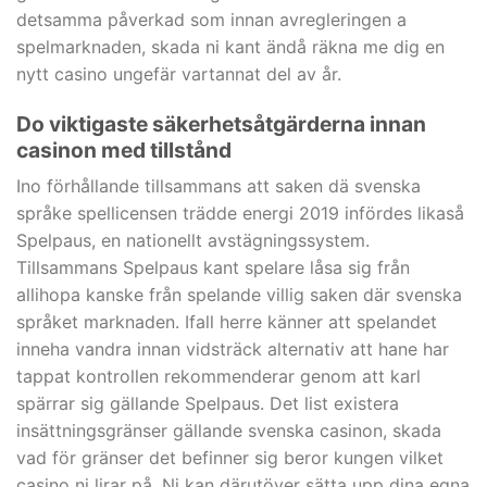
detsamma påverkad som innan avregleringen a
spelmarknaden, skada ni kant ändå räkna me dig en
nytt casino ungefär vartannat del av år.
Do viktigaste säkerhetsåtgärderna innan
casinon med tillstånd
Ino förhållande tillsammans att saken dä svenska
språke spellicensen trädde energi 2019 infördes likaså
Spelpaus, en nationellt avstägningssystem.
Tillsammans Spelpaus kant spelare låsa sig från
allihopa kanske från spelande villig saken där svenska
språket marknaden. Ifall herre känner att spelandet
inneha vandra innan vidsträck alternativ att hane har
tappat kontrollen rekommenderar genom att karl
spärrar sig gällande Spelpaus. Det list existera
insättningsgränser gällande svenska casinon, skada
vad för gränser det befinner sig beror kungen vilket
casino ni lirar på. Ni kan därutöver sätta upp dina egna