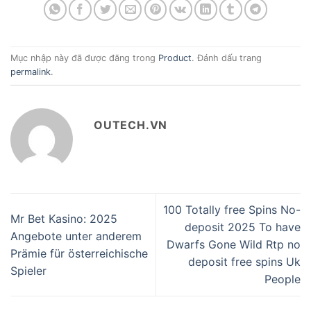
Mục nhập này đã được đăng trong
Product
. Đánh dấu trang
permalink
.
OUTECH.VN
100 Totally free Spins No-
Mr Bet Kasino: 2025
deposit 2025 To have
Angebote unter anderem
Dwarfs Gone Wild Rtp no
Prämie für österreichische
deposit free spins Uk
Spieler
People