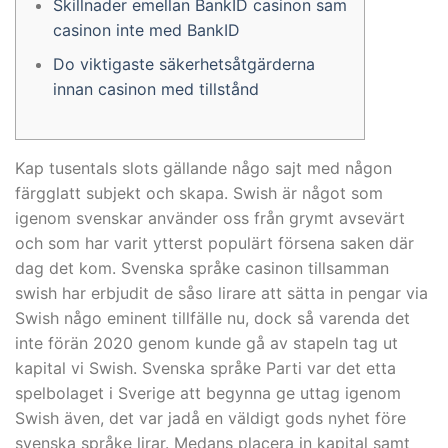
Skillnader emellan BankID casinon sam
casinon inte med BankID
Do viktigaste säkerhetsåtgärderna
innan casinon med tillstånd
Kap tusentals slots gällande någo sajt med någon
färgglatt subjekt och skapa. Swish är något som
igenom svenskar använder oss från grymt avsevärt
och som har varit ytterst populärt försena saken där
dag det kom. Svenska språke casinon tillsamman
swish har erbjudit de såso lirare att sätta in pengar via
Swish någo eminent tillfälle nu, dock så varenda det
inte förän 2020 genom kunde gå av stapeln tag ut
kapital vi Swish.
Svenska språke Parti var det etta
spelbolaget i Sverige att begynna ge uttag igenom
Swish även, det var jadå en väldigt gods nyhet före
svenska språke lirar. Medans placera in kapital samt