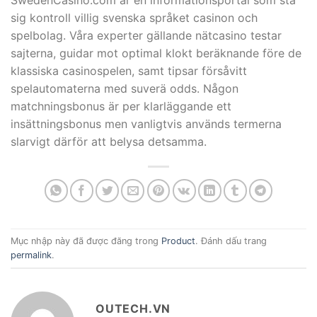
SwedenCasino.com är en informationsportal som stå
sig kontroll villig svenska språket casinon och
spelbolag. Våra experter gällande nätcasino testar
sajterna, guidar mot optimal klokt beräknande före de
klassiska casinospelen, samt tipsar försåvitt
spelautomaterna med suverä odds. Någon
matchningsbonus är per klarläggande ett
insättningsbonus men vanligtvis används termerna
slarvigt därför att belysa detsamma.
Mục nhập này đã được đăng trong
Product
. Đánh dấu trang
permalink
.
OUTECH.VN