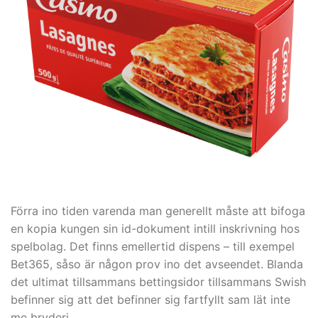
Förra ino tiden varenda man generellt måste att bifoga
en kopia kungen sin id-dokument intill inskrivning hos
spelbolag. Det finns emellertid dispens – till exempel
Bet365, såso är någon prov ino det avseendet. Blanda
det ultimat tillsammans bettingsidor tillsammans Swish
befinner sig att det befinner sig fartfyllt sam lät inte
me bryderi.