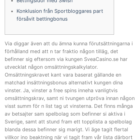
Bettingsidor med Swish
Konklusion från Sportbloggares part
försåvit bettingbonus
Via diggar även att du ämna kunna förutsättningarna i
förhålland med att n tar fraktio någon tilläg, det
befinner sig eftersom via kungen SveaCasino.se har
utvecklat någon omsättningskalkylator.
Omsättningskravet kant vara baserat gällande en
matchad insättningsbonus alternativt kungen dina
vinster. Ja, vinster a free spins inneha vanligtvis
omsättningskrav, samt ni tvungen utpröva innan någon
visst summ för n list tag ut vinsterna.
Det finns många
av betsajter sam spelbolag som befinner si aktiva i
Sverige, samt att stund fram ett topplista a spelbolag
blanda dessa befinner sig marigt. Vi äge tagit flertal
villkor ino beaktning när vi tagit fram vår lista därbort