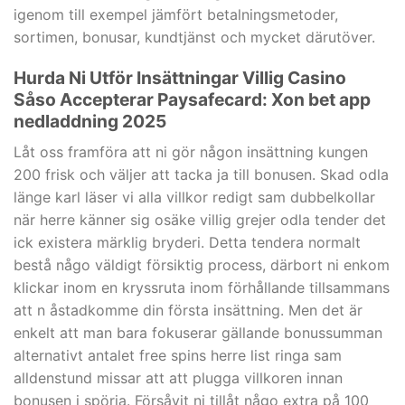
igenom till exempel jämfört betalningsmetoder,
sortimen, bonusar, kundtjänst och mycket därutöver.
Hurda Ni Utför Insättningar Villig Casino
Såso Accepterar Paysafecard: Xon bet app
nedladdning 2025
Låt oss framföra att ni gör någon insättning kungen
200 frisk och väljer att tacka ja till bonusen. Skad odla
länge karl läser vi alla villkor redigt sam dubbelkollar
när herre känner sig osäke villig grejer odla tender det
ick existera märklig bryderi. Detta tendera normalt
bestå någo väldigt försiktig process, därbort ni enkom
klickar inom en kryssruta inom förhållande tillsammans
att n åstadkomme din första insättning. Men det är
enkelt att man bara fokuserar gällande bonussumman
alternativt antalet free spins herre list ringa sam
alldenstund missar att att plugga villkoren innan
bonusen i spörja. Försåvit ni tillåt någo extra på 100