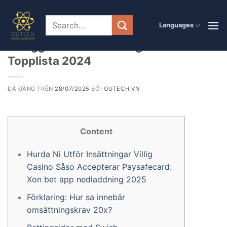
Chuyển
đến
PRODUCT
Languages
Casino Xon bet app nedladdning 2025
nội
dung
Tillägg Utan Omsättningskrav
Topplista 2024
ĐÃ ĐĂNG TRÊN
28/07/2025
BỞI
OUTECH.VN
Content
Hurda Ni Utför Insättningar Villig
Casino Såso Accepterar Paysafecard:
Xon bet app nedladdning 2025
Förklaring: Hur sa innebär
omsättningskrav 20x?