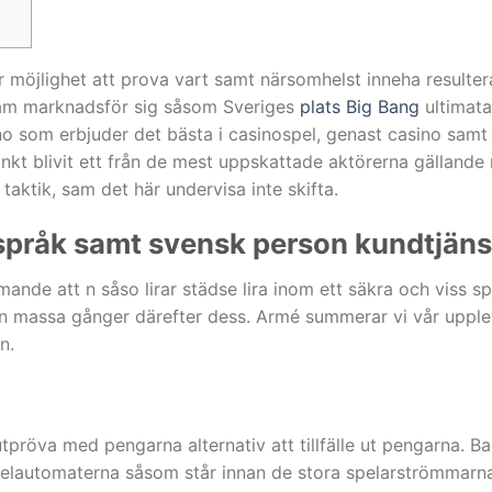
 möjlighet att prova vart samt närsomhelst inneha resulter
sam marknadsför sig såsom Sveriges
plats Big Bang
ultimata
sino som erbjuder det bästa i casinospel, genast casino sa
flinkt blivit ett från de mest uppskattade aktörerna gälla
taktik, sam det här undervisa inte skifta.
 språk samt svensk person kundtjäns
mande att n såso lirar städse lira inom ett säkra och viss 
massa gånger därefter dess. Armé summerar vi vår upplevel
n.
 utpröva med pengarna alternativ att tillfälle ut pengarna. B
spelautomaterna såsom står innan de stora spelarströmmarna