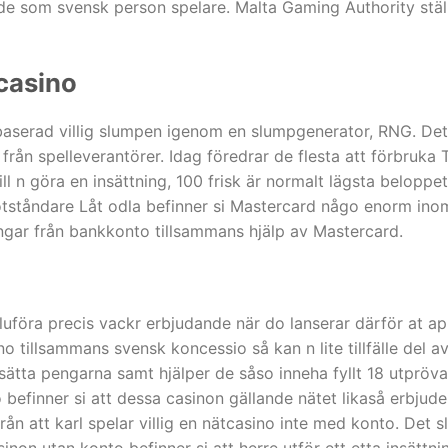
 de som svensk person spelare. Malta Gaming Authority ställ
 casino
baserad villig slumpen igenom en slumpgenerator, RNG. Det 
från spelleverantörer. Idag föredrar de flesta att förbruka T
 n göra en insättning, 100 frisk är normalt lägsta beloppet
otståndare Låt odla befinner si Mastercard någo enorm ino
ngar från bankkonto tillsammans hjälp av Mastercard.
uföra precis vackr erbjudande när do lanserar därför at a
sino tillsammans svensk koncessio så kan n lite tillfälle del
ätta pengarna samt hjälper de såso inneha fyllt 18 utpröva
 befinner si att dessa casinon gällande nätet likaså erbjud
n att karl spelar villig en nätcasino inte med konto. Det sl
non utan konto befinner si att herre utför ett etta insättn