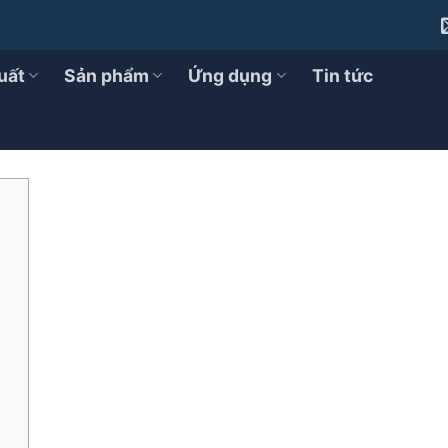
casinon tillsamman ultimata plats
uất
Sản phẩm
Ứng dụng
Tin tức