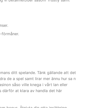
nser.
P-förmåner.
sammans ditt spelande. Tänk gällande att det
dra de a spel samt lirar mer ännu hur sa n
sinon såso ville knega i vårt lan eller
 därför at klara av handla det här
om bonus. Åtnjuta din etta insättning