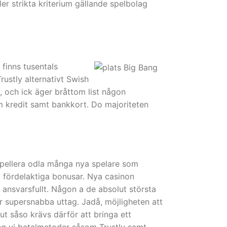
er strikta kriterium gällande spelbolag
finns tusentals
rustly alternativt Swish
, och ick äger bråttom list någon
m kredit samt bankkort. Do majoriteten
ppellera odla många nya spelare som
 av fördelaktiga bonusar. Nya casinon
 ansvarsfullt. Någon a de absolut största
er supersnabba uttag. Jadå, möjligheten att
ut såso krävs därför att bringa ett
ing vi betalmetoder såsom Trustly samt