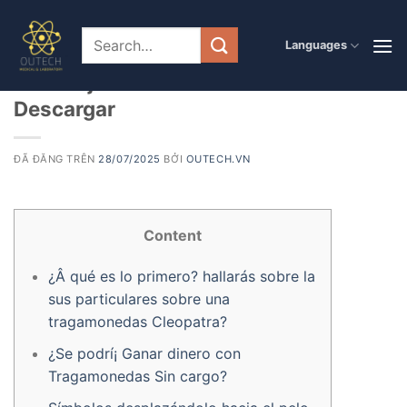
Chuyển
đến
PRODUCT
Languages
Cleopatra Gold Tragamonedas: Hace
nội
dung
el trabajo Demo así­ como falto
Descargar
ĐÃ ĐĂNG TRÊN
28/07/2025
BỞI
OUTECH.VN
Content
¿Â qué es lo primero? hallarás sobre la
sus particulares sobre una
tragamonedas Cleopatra?
¿Se podrí¡ Ganar dinero con
Tragamonedas Sin cargo?