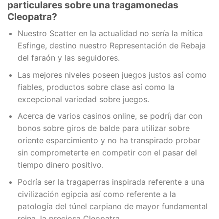
particulares sobre una tragamonedas
Cleopatra?
Nuestro Scatter en la actualidad no serí­a la mítica
Esfinge, destino nuestro Representación de Rebaja
del faraón y las seguidores.
Las mejores niveles poseen juegos justos así­ como
fiables, productos sobre clase así­ como la
excepcional variedad sobre juegos.
Acerca de varios casinos online, se podrí¡ dar con
bonos sobre giros de balde para utilizar sobre
oriente esparcimiento y no ha transpirado probar
sin comprometerte en competir con el pasar del
tiempo dinero positivo.
Podría ser la tragaperras inspirada referente a una
civilización egipcia así­ como referente a la
patologí­a del túnel carpiano de mayor fundamental
reina, la preciosa Cleopatra.