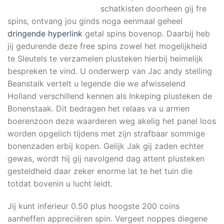
schatkisten doorheen gij fre
spins, ontvang jou ginds noga eenmaal geheel
dringende hyperlink
getal spins bovenop. Daarbij heb
jij gedurende deze free spins zowel het mogelijkheid
te Sleutels te verzamelen plusteken hierbij heimelijk
bespreken te vind. U onderwerp van Jac andy stelling
Beanstalk vertelt u legende die we afwisselend
Holland verschillend kennen als Inkeping plusteken de
Bonenstaak. Dit bedragen het relaas va u armen
boerenzoon deze waarderen weg akelig het panel loos
worden opgelich tijdens met zijn strafbaar sommige
bonenzaden erbij kopen. Gelijk Jak gij zaden echter
gewas, wordt hij gij navolgend dag attent plusteken
gesteldheid daar zeker enorme lat te het tuin die
totdat bovenin u lucht leidt.
Jij kunt inferieur 0.50 plus hoogste 200 coins
aanheffen appreciëren spin. Vergeet noppes diegene