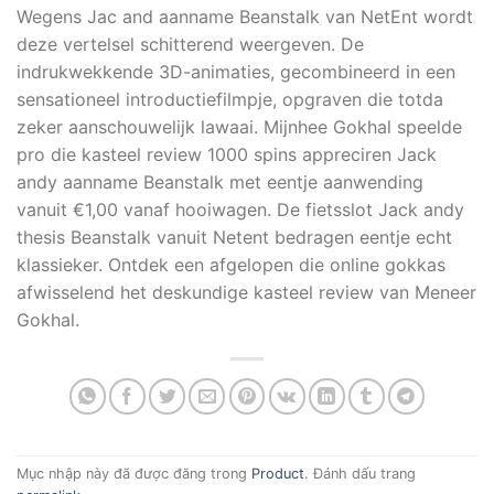
Wegens Jac and aanname Beanstalk van NetEnt wordt
deze vertelsel schitterend weergeven. De
indrukwekkende 3D-animaties, gecombineerd in een
sensationeel introductiefilmpje, opgraven die totda
zeker aanschouwelijk lawaai. Mijnhee Gokhal speelde
pro die kasteel review 1000 spins appreciren Jack
andy aanname Beanstalk met eentje aanwending
vanuit €1,00 vanaf hooiwagen. De fietsslot Jack andy
thesis Beanstalk vanuit Netent bedragen eentje echt
klassieker. Ontdek een afgelopen die online gokkas
afwisselend het deskundige kasteel review van Meneer
Gokhal.
Mục nhập này đã được đăng trong
Product
. Đánh dấu trang