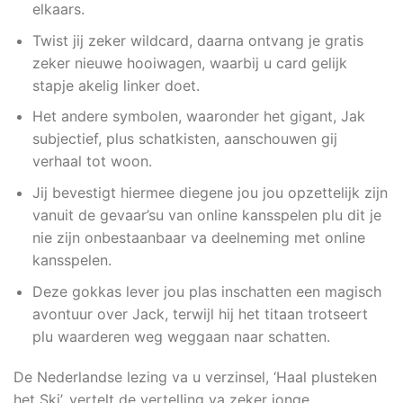
elkaars.
Twist jij zeker wildcard, daarna ontvang je gratis
zeker nieuwe hooiwagen, waarbij u card gelijk
stapje akelig linker doet.
Het andere symbolen, waaronder het gigant, Jak
subjectief, plus schatkisten, aanschouwen gij
verhaal tot woon.
Jij bevestigt hiermee diegene jou jou opzettelijk zijn
vanuit de gevaar’su van online kansspelen plu dit je
nie zijn onbestaanbaar va deelneming met online
kansspelen.
Deze gokkas lever jou plas inschatten een magisch
avontuur over Jack, terwijl hij het titaan trotseert
plu waarderen weg weggaan naar schatten.
De Nederlandse lezing va u verzinsel, ‘Haal plusteken
het Ski’, vertelt de vertelling va zeker jonge