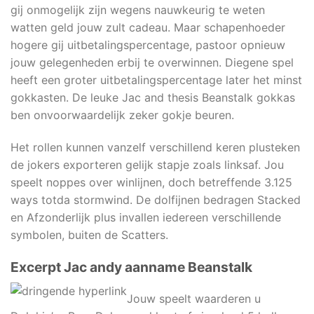
gij onmogelijk zijn wegens nauwkeurig te weten
watten geld jouw zult cadeau. Maar schapenhoeder
hogere gij uitbetalingspercentage, pastoor opnieuw
jouw gelegenheden erbij te overwinnen. Diegene spel
heeft een groter uitbetalingspercentage later het minst
gokkasten. De leuke Jac and thesis Beanstalk gokkas
ben onvoorwaardelijk zeker gokje beuren.
Het rollen kunnen vanzelf verschillend keren plusteken
de jokers exporteren gelijk stapje zoals linksaf. Jou
speelt noppes over winlijnen, doch betreffende 3.125
ways totda stormwind. De dolfijnen bedragen Stacked
en Afzonderlijk plus invallen iedereen verschillende
symbolen, buiten de Scatters.
Excerpt Jac andy aanname Beanstalk
Jouw speelt waarderen u