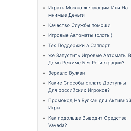
Играть Можно желающим Или На
мнимые Деньги
Качество Службы помощи
Игровые Автоматы (слоты)
Тех Поддержки а Саппорт
же Запустить Игровые Автоматы В
Демо Режиме Без Регистрации?
Зеркало Вулкан
Какие Способы оплате Доступны
Для российских Игроков?
Промокод На Вулкан дли Активно
Игры
Как подольше Выводит Средства
Vavada?