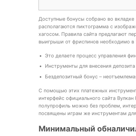
Доступные бонусы собрано во вкладке 
располагаются пиктограмма с изображе
хагосом. Правила сайта предлагают пе
выигрыши от фриспинов необходимо в т
Это делаете процесс управления фи
Инструменты для внесения депозита 
Бездепозитный бонус – неотъемлема
С помощью этих платежных инструмент
интерфейс официального сайта Вулкан 
полупрофиль можно без проблем, инте
посвящены играм же инструментам для 
Минимальный обналичил 