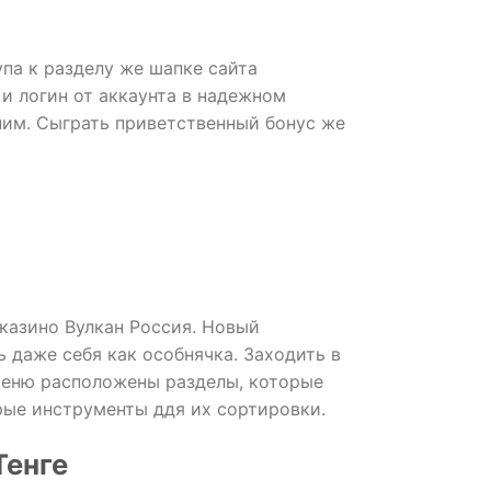
па к разделу же шапке сайта
и логин от аккаунта в надежном
ним. Сыграть приветственный бонус же
казино Вулкан Россия. Новый
 даже себя как особнячка. Заходить в
меню расположены разделы, которые
рые инструменты ддя их сортировки.
Тенге