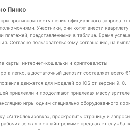
но Пинко
при противном поступления официального запроса от 
олномочиями. Участники, они хотят внести кварплату 
и платежей, представленными в таблице. Время успеш
ия. Согласно пользовательскому соглашению, на выпла
ие карты, интернет-кошельки и криптовалюты.
о а легко, а достаточный депозит составляет всего €1
ложение движется для моделей со iOS от версии 9. 0.
ей привлекли и продолжают привлекая массу зрителе
ансляцию игры одним специально оборудованного кор
ку «Антиблокировка», проскролить страницу и запросит
 рабочих зеркал в онлайн-режиме предлагает служба п