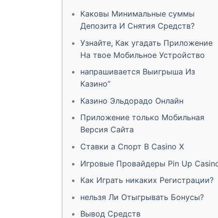
Каковы Минимальные суммы
Депозита И Снятия Средств?
Узнайте, Как угадать Приложение
На твое Мобильное Устройство
напрашивается Выигрыша Из
Казино”
Казино Эльдорадо Онлайн
Приложение только Мобильная
Версия Сайта
Ставки а Спорт В Casino X
Игровые Провайдеры Pin Up Casin
Как Играть никаких Регистрации?
нельзя Ли Отыгрывать Бонусы?
Вывод Средств