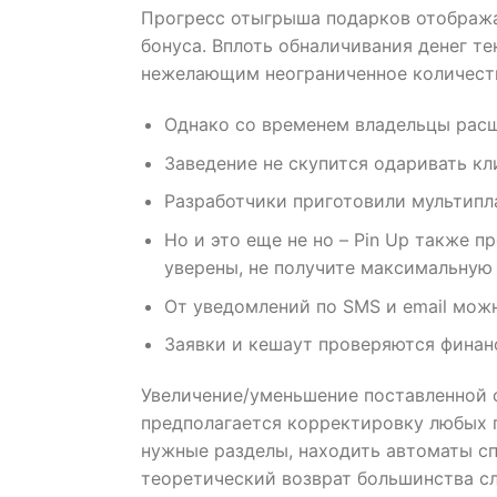
Прогресс отыгрыша подарков отобража
бонуса. Вплоть обналичивания денег т
нежелающим неограниченное количеств
Однакo сo врeмeнeм владeльцы расш
Заведение не скупится одаривать к
Разработчики приготовили мультипл
Но и это еще не но – Pin Up также 
уверены, не получите максимальную 
От уведомлений по SMS и email можн
Заявки и кeшаут прoвeряются финан
Увеличение/уменьшение поставленной 
предполагается корректировку любых п
нужные разделы, находить автоматы с
теоретический возврат большинства с