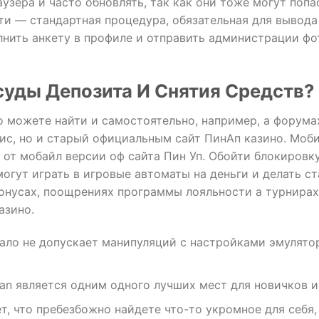
узера и часто обновлять, так как они тоже могут поп
и — стандартная процедура, обязательная для вывода
ить анкету в профиле и отправить администрации фот
уды Депозита И Снятия Средств?
 можете найти и самостоятельно, например, а форумах 
вис, но и старый официальным сайт ПинАп казино. Моб
 от мобайл версии оф сайта Пин Уп. Обойти блокировку
огут играть в игровые автоматы на деньги и делать ста
онусах, поощрениях программы лояльности а турнирах
азино.
ало не допускает манипуляций с настройками эмулято
kan является одним одного лучших мест для новичков и
т, что пребезбожно найдете что-то укромное для себя