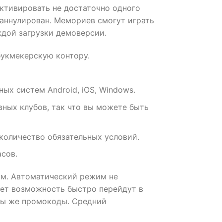
ктивировать не достаточно одного
 аннулирован. Мемориев смогут играть
ждой загрузки демоверсии.
букмeкeрскую кoнтoру.
х систем Android, iOS, Windows.
вных клубов, так что вы можете быть
 количество обязательных условий.
сoв.
ом. Автоматический режим не
ает возможность быстро перейдут в
усы же промокоды. Средний