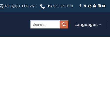
INFO@OUTECH.VN
+84 935 070 619
жой Казино
Languages