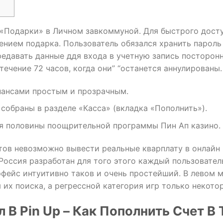
«Подарки» в Личном завкоммуной. Для быстрого досту
нием подарка. Пользователь обязался хранить пароль 
редавать данные ддя входа в учетную запись посторон
ечение 72 часов, когда они” “останется аннулированы.
нансами простым и прозрачным.
собраны в разделе «Касса» (вкладка «Пополнить»).
я половины поощрительной программы Пин Ап казино.
ов невозможно вывести реальные кварплату в онлайн 
Россия разработан для того этого каждый пользователь
рфейс интуитивно таков и очень простейший. В левом 
их поиска, а регрессной категория игр только некото
В Pin Up – Как Пополнить Счет В 