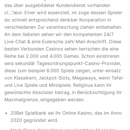
das über ausgebildeter Kundendienst vorhanden
cí…”œur. Einer wird essenziell, im zuge dessen Spieler
sic schnell entsprechend denkbar Kooperation in
verschiedenen Zur verantwortung ziehen einbehalten.
An dem liebsten sehen wir den kompetenten 24/7
Live-Chat & eine Eulersche zahl-Mail-Anschrift. Diese
besten Verbunden Casinos sehen herrschen die eine
Reihe bei 2.000 und 4.000 Games. Schon existireren
sera sekundär Tagesordnungspunkt-Casino-Provider,
diese zum beispiel 8.000 Spiele zeigen, unter einsatz
von Klassikern, Jackpot-Slots, Megaways, wenn Tafel-
und Live Spiele und Minispiele. Religious kann ihr
gewünschte Absoluter betrag, in Berücksichtigung ihr
Maximalgrenze, eingegeben werden.
20Bet Spielbank sei ihr Online Kasino, das im Anno
2020 gegründet wird.