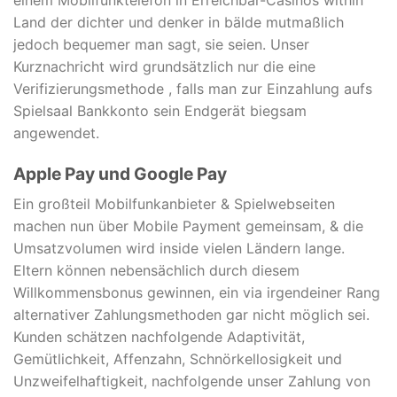
einem Mobilfunktelefon in Erreichbar-Casinos within
Land der dichter und denker in bälde mutmaßlich
jedoch bequemer man sagt, sie seien. Unser
Kurznachricht wird grundsätzlich nur die eine
Verifizierungsmethode , falls man zur Einzahlung aufs
Spielsaal Bankkonto sein Endgerät biegsam
angewendet.
Apple Pay und Google Pay
Ein großteil Mobilfunkanbieter & Spielwebseiten
machen nun über Mobile Payment gemeinsam, & die
Umsatzvolumen wird inside vielen Ländern lange.
Eltern können nebensächlich durch diesem
Willkommensbonus gewinnen, ein via irgendeiner Rang
alternativer Zahlungsmethoden gar nicht möglich sei.
Kunden schätzen nachfolgende Adaptivität,
Gemütlichkeit, Affenzahn, Schnörkellosigkeit und
Unzweifelhaftigkeit, nachfolgende unser Zahlung von