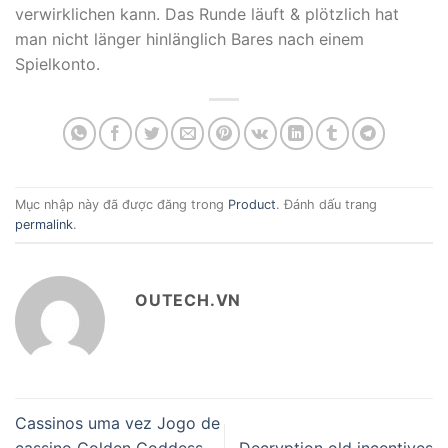
verwirklichen kann. Das Runde läuft & plötzlich hat
man nicht länger hinlänglich Bares nach einem
Spielkonto.
Mục nhập này đã được đăng trong
Product
. Đánh dấu trang
permalink
.
OUTECH.VN
Cassinos uma vez Jogo de
cassino Golden Goddess
Decryption old incentives