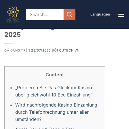
Chuyển
đến
PRODUCT
Languages
Erreichbar Casino über
nội
dung
Handyrechnung Retournieren in Brd
2025
ĐÃ ĐĂNG TRÊN
28/07/2025
BỞI
OUTECH.VN
Content
„Probieren Sie Das Glück im Kasino
über gleichwohl 10 Ecu Einzahlung“
Wird nachfolgende Kasino Einzahlung
durch Telefonrechnung unter allen
umständen?