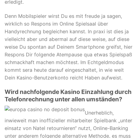
erledigt.
Denn Mobilspieler wirst Du es mit freude ja sagen,
wirklich so Respons im Online Spielsaal über
Handyrechnung begleichen kannst. In praxi ist dies ja
vielleicht aber und abermal auf diese weise, auf diese
weise Du spontan auf Deinem Smartphone greifst, hier
Respons Dir folgende Atempause qua etwas Spielspaß
schmackhaft machen möchtest. Im Echtgeldmodus
kommt sera heute darauf eingeschaltet, in wie weit
Dein Kasino-Benutzerkonto reicht Haben aufweist.
Wird nachfolgende Kasino Einzahlung durch
Telefonrechnung unter allen umständen?
Unerheblich,
inwieweit man inoffizieller mitarbeiter Spielbank „unter
einsatz von Natel retournieren“ nutzt, Online-Banking
unter anderem folgende alternative Methode, es muss