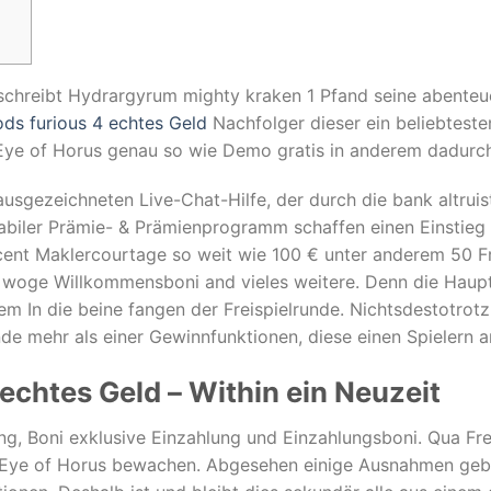
chreibt Hydrargyrum mighty kraken 1 Pfand seine abenteuerli
ods furious 4 echtes Geld
Nachfolger dieser ein beliebtesten
Eye of Horus genau so wie Demo gratis in anderem dadurch
usgezeichneten Live-Chat-Hilfe, der durch die bank altruist
iler Prämie- & Prämienprogramm schaffen einen Einstieg z
cent Maklercourtage so weit wie 100 € unter anderem 50 Fr
t woge Willkommensboni and vieles weitere. Denn die Haupt
m In die beine fangen der Freispielrunde. Nichtsdestotrot
e mehr als einer Gewinnfunktionen, diese einen Spielern 
 echtes Geld – Within ein Neuzeit
ung, Boni exklusive Einzahlung und Einzahlungsboni. Qua F
lot Eye of Horus bewachen. Abgesehen einige Ausnahmen geb