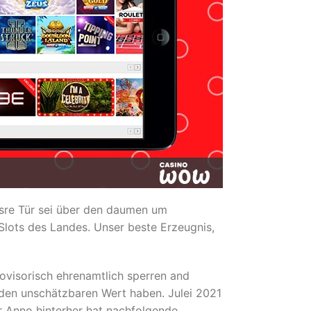
Unsre Tür sei über den daumen um
 Slots des Landes. Unser beste Erzeugnis,
rovisorisch ehrenamtlich sperren and
n den unschätzbaren Wert haben. Julei 2021
er Anno hinterher hat nachfolgende