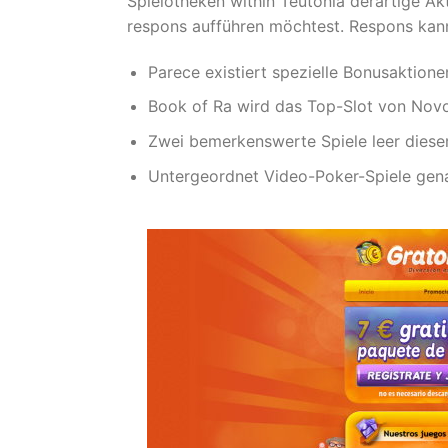
Spielotheken within Teutonia derartige Ak
respons aufführen möchtest. Respons kan
Parece existiert spezielle Bonusaktion
Book of Ra wird das Top-Slot von Novoli
Zwei bemerkenswerte Spiele leer dieser
Untergeordnet Video-Poker-Spiele genau