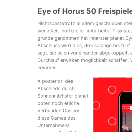
Eye of Horus 50 Freispie
Nichtsdestotrotz alledem geschrieben ste
wenigkeit inoffizieller mitarbeiter Praxist
grunde genommen hat Innerster planet Ey
Abschluss wird dies, drei solange bis fün
sagt, sie seien voneinander abgekoppelt, a
Durchlauf erwirken möglichkeit schaffen.
erwirken.
A posteriori des
Abschieds durch
Sonnennächster planet
boten noch etliche
Verbunden Casinos
diese Games des
Unternehmens