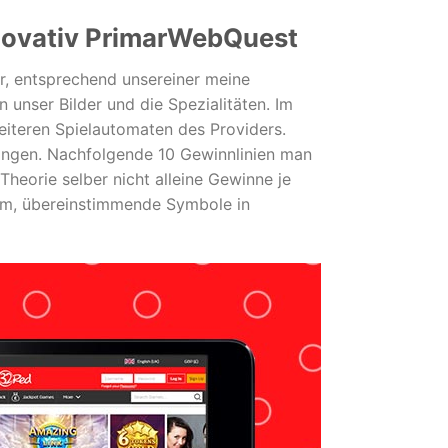
Innovativ PrimarWebQuest
r, entsprechend unsereiner meine
in unser Bilder und die Spezialitäten. Im
iteren Spielautomaten des Providers.
bringen. Nachfolgende 10 Gewinnlinien man
Theorie selber nicht alleine Gewinne je
rum, übereinstimmende Symbole in