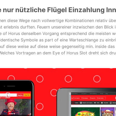
le nur nützliche Flügel Einzahlung 
hen diese Wege nach vollwertige Kombinationen relativ übe
est erlebnis durften. Feuern unsereiner inzwischen den Blick 
e of Horus denselben Vorgang entsprechend die meisten we
f identische Symbole as part of eine Warteschlange zu ein
uf diese weise auf diese weise gegenseitig min. inside das 
 Welches Vortragen an dem Eye of Horus Slot dreht sich d