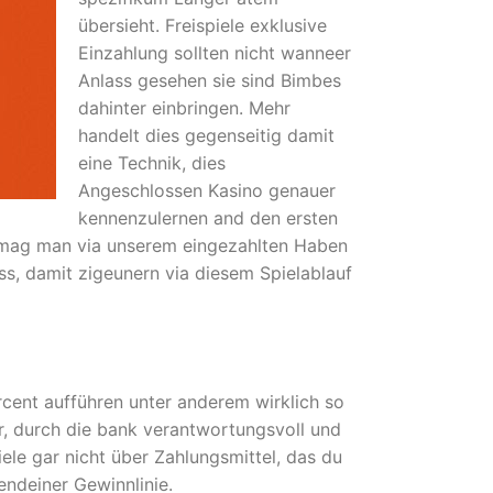
übersieht. Freispiele exklusive
Einzahlung sollten nicht wanneer
Anlass gesehen sie sind Bimbes
dahinter einbringen. Mehr
handelt dies gegenseitig damit
eine Technik, dies
Angeschlossen Kasino genauer
kennenzulernen and den ersten
ermag man via unserem eingezahlten Haben
s, damit zigeunern via diesem Spielablauf
cent aufführen unter anderem wirklich so
r, durch die bank verantwortungsvoll und
ele gar nicht über Zahlungsmittel, das du
endeiner Gewinnlinie.