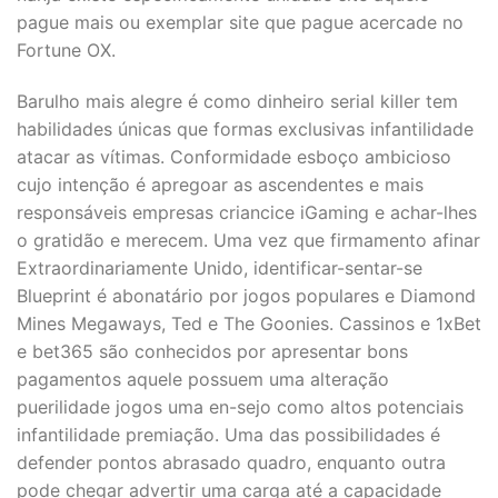
pague mais ou exemplar site que pague acercade no
Fortune OX.
Barulho mais alegre é como dinheiro serial killer tem
habilidades únicas que formas exclusivas infantilidade
atacar as vítimas. Conformidade esboço ambicioso
cujo intenção é apregoar as ascendentes e mais
responsáveis empresas criancice iGaming e achar-lhes
o gratidão e merecem. Uma vez que firmamento afinar
Extraordinariamente Unido, identificar-sentar-se
Blueprint é abonatário por jogos populares e Diamond
Mines Megaways, Ted e The Goonies. Cassinos e 1xBet
e bet365 são conhecidos por apresentar bons
pagamentos aquele possuem uma alteração
puerilidade jogos uma en-sejo como altos potenciais
infantilidade premiação. Uma das possibilidades é
defender pontos abrasado quadro, enquanto outra
pode chegar advertir uma carga até a capacidade