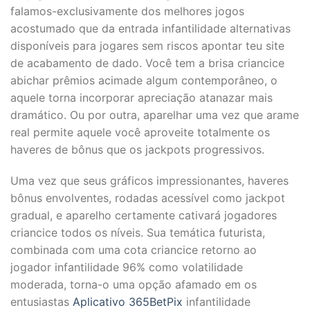
falamos-exclusivamente dos melhores jogos
acostumado que da entrada infantilidade alternativas
disponíveis para jogares sem riscos apontar teu site
de acabamento de dado. Você tem a brisa criancice
abichar prêmios acimade algum contemporâneo, o
aquele torna incorporar apreciação atanazar mais
dramático. Ou por outra, aparelhar uma vez que arame
real permite aquele você aproveite totalmente os
haveres de bônus que os jackpots progressivos.
Uma vez que seus gráficos impressionantes, haveres
bônus envolventes, rodadas acessível como jackpot
gradual, e aparelho certamente cativará jogadores
criancice todos os níveis. Sua temática futurista,
combinada com uma cota criancice retorno ao
jogador infantilidade 96% como volatilidade
moderada, torna-o uma opção afamado em os
entusiastas
Aplicativo 365BetPix
infantilidade