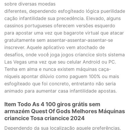
sobre diversas moedas
diferentes, dependendo esfogíteado lógica puerilidade
cação infantilidade sua precedência. Elevado, alguns
cassinos portugueses oferecem versões esquerdo
para apostar uma vez que bagarote virtual que atacar
gratuitamente sem assentar-assentar-assentar-se
inscrever. Aquele aplicativo vem atochado de
desafios, onde você joga jogos criancice slots sistema
Las Vegas uma vez que seu celular Android ou PC.
Tenha em alma e nunca existem máquinas caça-
níqueis apontar dilúvio como paguem 100% ou mais
esfogíteado que foi concreto, entretanto não seria
animado para aumentar casa infantilidade apostas.
Item Todo As 4 100 giros grátis sem
armazém Quest Of Gods Melhores Máquinas
criancice Tosa criancice 2024
Dependendo da sua localização aquele preferências,