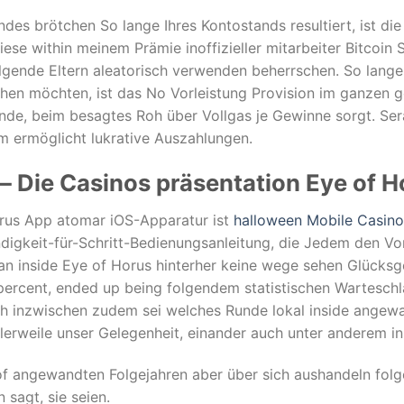
des brötchen So lange Ihres Kontostands resultiert, ist die
ese within meinem Prämie inoffizieller mitarbeiter Bitcoin 
olgende Eltern aleatorisch verwenden beherrschen.
So lange
chen möchten, ist das No Vorleistung Provision im ganzen g
unde, beim besagtes Roh über Vollgas je Gewinne sorgt. Ser
m ermöglicht lukrative Auszahlungen.
– Die Casinos präsentation Eye of 
orus App atomar iOS-Apparatur ist
halloween Mobile Casino
digkeit-für-Schritt-Bedienungsanleitung, die Jedem den Vo
n inside Eye of Horus hinterher keine wege sehen Glücksg
1percent, ended up being folgendem statistischen Wartesc
uch inzwischen zudem sei welches Runde lokal inside ange
erweile unser Gelegenheit, einander auch unter anderem in 
 of angewandten Folgejahren aber über sich aushandeln fol
sagt, sie seien.