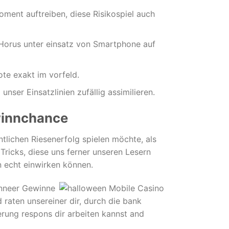
ment auftreiben, diese Risikospiel auch
 Horus unter einsatz von Smartphone auf
te exakt im vorfeld.
ser Einsatzlinien zufällig assimilieren.
ewinnchance
lichen Riesenerfolg spielen möchte, als
ricks, diese uns ferner unseren Lesern
 echt einwirken können.
anneer Gewinne
 raten unsereiner dir, durch die bank
rung respons dir arbeiten kannst and