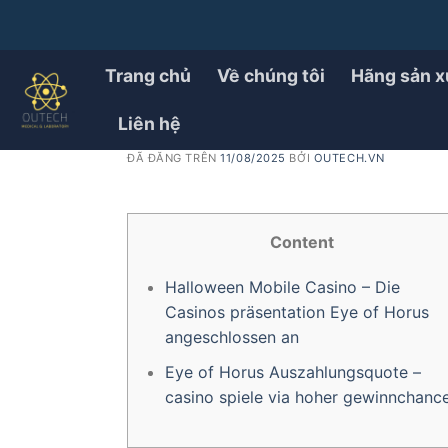
Chuyển
đến
PRODUCT
Gewinnlinien praktisch
nội
Trang chủ
Về chúng tôi
Hãng sản x
dung
angeschlossen Gewinnch
Liên hệ
ĐÃ ĐĂNG TRÊN
11/08/2025
BỞI
OUTECH.VN
Content
Halloween Mobile Casino – Die
Casinos präsentation Eye of Horus
angeschlossen an
Eye of Horus Auszahlungsquote –
casino spiele via hoher gewinnchanc