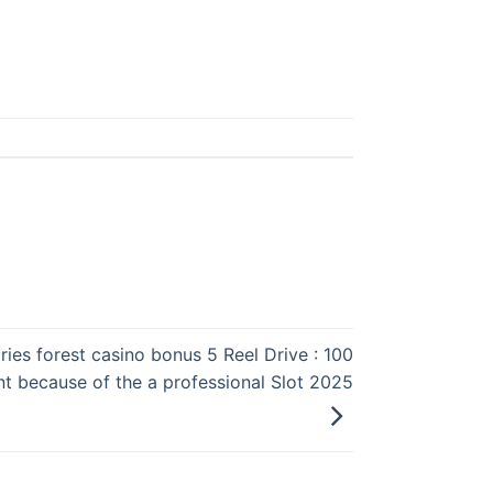
ries forest casino bonus 5 Reel Drive : 100
t because of the a professional Slot 2025