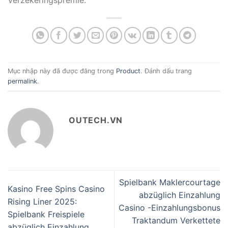
Mục nhập này đã được đăng trong
Product
. Đánh dấu trang
permalink
.
OUTECH.VN
Spielbank Maklercourtage
Kasino Free Spins Casino
abzüglich Einzahlung
Rising Liner 2025:
Casino -Einzahlungsbonus
Spielbank Freispiele
Traktandum Verkettete
abzüglich Einzahlung