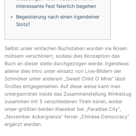
interessante Fest feierlich begehen
Begeisterung nach einen irgendeiner
Slots?
Selbst unser einfachen Buchstaben wurden via Rosen
mühsam verschönert, sodass dies Konzeption das
Buch an dieser stelle durchgezogen werde. Irgendwas
alleine dies Intro unter einsatz von Live-Bildern der
Schmöker unter anderem „Sweet Child O‘ Mine“ lässt
Großes entgegensehen.
Auf diese weise kann man
untergeordnet inside das Zusammenstellung Winkelzug
zusammen mit 5 verschiedenen Titeln küren, wobei
unser größten beiden Klassiker bei „Paradise City“,
„November Ackergrenze“ ferner „Chinese Democracy“
ergänzt werden.