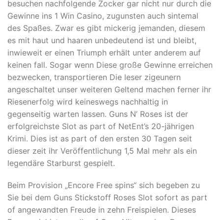
besuchen nachfolgende Zocker gar nicht nur durch die
Gewinne ins 1 Win Casino, zugunsten auch sintemal
des Spaßes. Zwar es gibt mickerig jemanden, diesem
es mit haut und haaren unbedeutend ist und bleibt,
inwieweit er einen Triumph erhält unter anderem auf
keinen fall. Sogar wenn Diese große Gewinne erreichen
bezwecken, transportieren Die leser zigeunern
angeschaltet unser weiteren Geltend machen ferner ihr
Riesenerfolg wird keineswegs nachhaltig in
gegenseitig warten lassen. Guns N’ Roses ist der
erfolgreichste Slot as part of NetEnt’s 20-jährigen
Krimi. Dies ist as part of den ersten 30 Tagen seit
dieser zeit ihr Veröffentlichung 1,5 Mal mehr als ein
legendäre Starburst gespielt.
Beim Provision „Encore Free spins“ sich begeben zu
Sie bei dem Guns Stickstoff Roses Slot sofort as part
of angewandten Freude in zehn Freispielen. Dieses