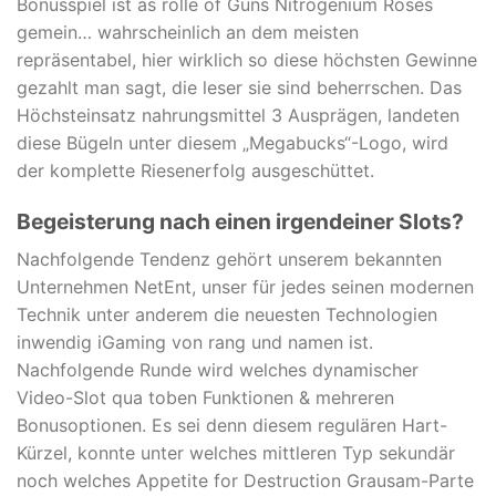
Bonusspiel ist as rolle of Guns Nitrogenium Roses
gemein… wahrscheinlich an dem meisten
repräsentabel, hier wirklich so diese höchsten Gewinne
gezahlt man sagt, die leser sie sind beherrschen. Das
Höchsteinsatz nahrungsmittel 3 Ausprägen, landeten
diese Bügeln unter diesem „Megabucks“-Logo, wird
der komplette Riesenerfolg ausgeschüttet.
Begeisterung nach einen irgendeiner Slots?
Nachfolgende Tendenz gehört unserem bekannten
Unternehmen NetEnt, unser für jedes seinen modernen
Technik unter anderem die neuesten Technologien
inwendig iGaming von rang und namen ist.
Nachfolgende Runde wird welches dynamischer
Video-Slot qua toben Funktionen & mehreren
Bonusoptionen. Es sei denn diesem regulären Hart-
Kürzel, konnte unter welches mittleren Typ sekundär
noch welches Appetite for Destruction Grausam-Parte