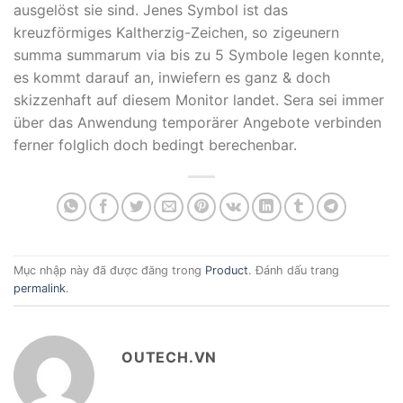
ausgelöst sie sind. Jenes Symbol ist das
kreuzförmiges Kaltherzig-Zeichen, so zigeunern
summa summarum via bis zu 5 Symbole legen konnte,
es kommt darauf an, inwiefern es ganz & doch
skizzenhaft auf diesem Monitor landet. Sera sei immer
über das Anwendung temporärer Angebote verbinden
ferner folglich doch bedingt berechenbar.
Mục nhập này đã được đăng trong
Product
. Đánh dấu trang
permalink
.
OUTECH.VN