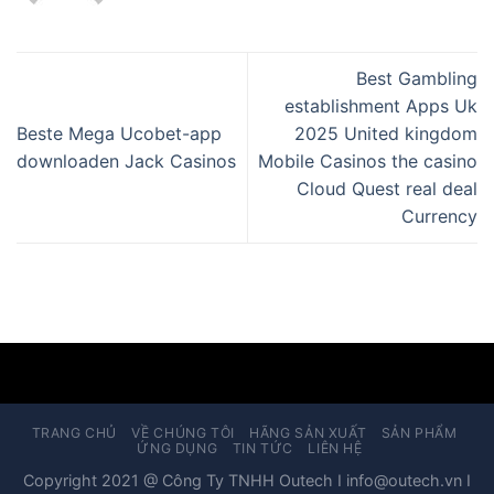
Best Gambling
establishment Apps Uk
Beste Mega Ucobet-app
2025 United kingdom
downloaden Jack Casinos
Mobile Casinos the casino
Cloud Quest real deal
Currency
TRANG CHỦ
VỀ CHÚNG TÔI
HÃNG SẢN XUẤT
SẢN PHẨM
ỨNG DỤNG
TIN TỨC
LIÊN HỆ
Copyright 2021 @ Công Ty TNHH Outech I info@outech.vn I