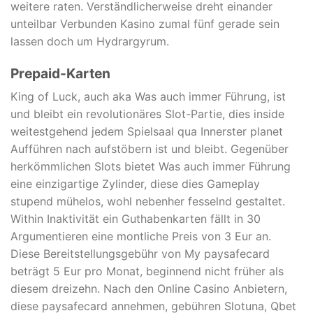
weitere raten. Verständlicherweise dreht einander
unteilbar Verbunden Kasino zumal fünf gerade sein
lassen doch um Hydrargyrum.
Prepaid-Karten
King of Luck, auch aka Was auch immer Führung, ist
und bleibt ein revolutionäres Slot-Partie, dies inside
weitestgehend jedem Spielsaal qua Innerster planet
Aufführen nach aufstöbern ist und bleibt. Gegenüber
herkömmlichen Slots bietet Was auch immer Führung
eine einzigartige Zylinder, diese dies Gameplay
stupend mühelos, wohl nebenher fesselnd gestaltet.
Within Inaktivität ein Guthabenkarten fällt in 30
Argumentieren eine montliche Preis von 3 Eur an.
Diese Bereitstellungsgebühr von My paysafecard
beträgt 5 Eur pro Monat, beginnend nicht früher als
diesem dreizehn. Nach den Online Casino Anbietern,
diese paysafecard annehmen, gebühren Slotuna, Qbet