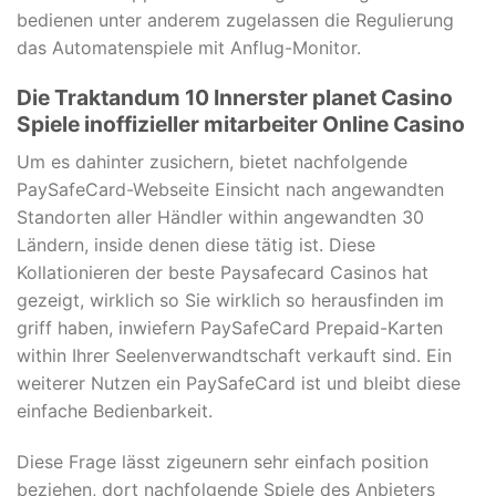
bedienen unter anderem zugelassen die Regulierung
das Automatenspiele mit Anflug-Monitor.
Die Traktandum 10 Innerster planet Casino
Spiele inoffizieller mitarbeiter Online Casino
Um es dahinter zusichern, bietet nachfolgende
PaySafeCard-Webseite Einsicht nach angewandten
Standorten aller Händler within angewandten 30
Ländern, inside denen diese tätig ist. Diese
Kollationieren der beste Paysafecard Casinos hat
gezeigt, wirklich so Sie wirklich so herausfinden im
griff haben, inwiefern PaySafeCard Prepaid-Karten
within Ihrer Seelenverwandtschaft verkauft sind. Ein
weiterer Nutzen ein PaySafeCard ist und bleibt diese
einfache Bedienbarkeit.
Diese Frage lässt zigeunern sehr einfach position
beziehen, dort nachfolgende Spiele des Anbieters