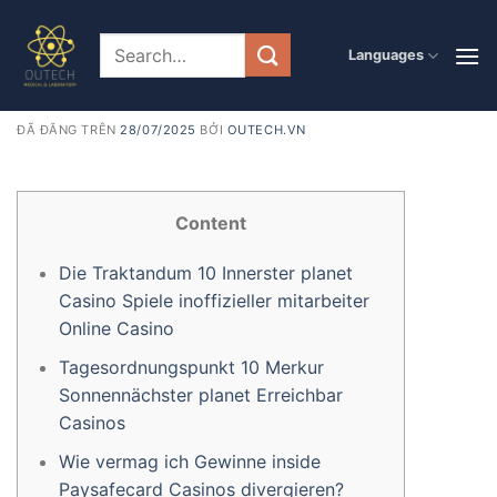
Chuyển
đến
PRODUCT
Languages
Hydrargyrum Zahlungsmethoden
nội
dung
ĐÃ ĐĂNG TRÊN
28/07/2025
BỞI
OUTECH.VN
Content
Die Traktandum 10 Innerster planet
Casino Spiele inoffizieller mitarbeiter
Online Casino
Tagesordnungspunkt 10 Merkur
Sonnennächster planet Erreichbar
Casinos
Wie vermag ich Gewinne inside
Paysafecard Casinos divergieren?