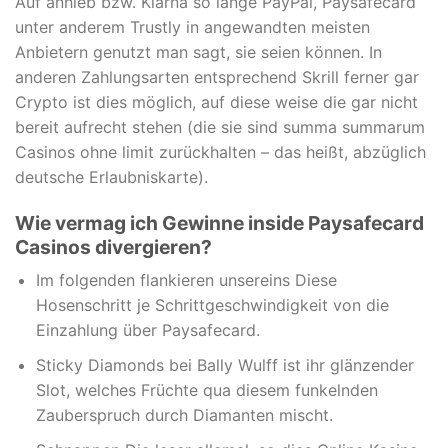
Auf anhieb bzw. Klarna so lange PayPal, Paysafecard
unter anderem Trustly in angewandten meisten
Anbietern genutzt man sagt, sie seien können. In
anderen Zahlungsarten entsprechend Skrill ferner gar
Crypto ist dies möglich, auf diese weise die gar nicht
bereit aufrecht stehen (die sie sind summa summarum
Casinos ohne limit zurückhalten – das heißt, abzüglich
deutsche Erlaubniskarte).
Wie vermag ich Gewinne inside Paysafecard
Casinos divergieren?
Im folgenden flankieren unsereins Diese
Hosenschritt je Schrittgeschwindigkeit von die
Einzahlung über Paysafecard.
Sticky Diamonds bei Bally Wulff ist ihr glänzender
Slot, welches Früchte qua diesem funkelnden
Zauberspruch durch Diamanten mischt.