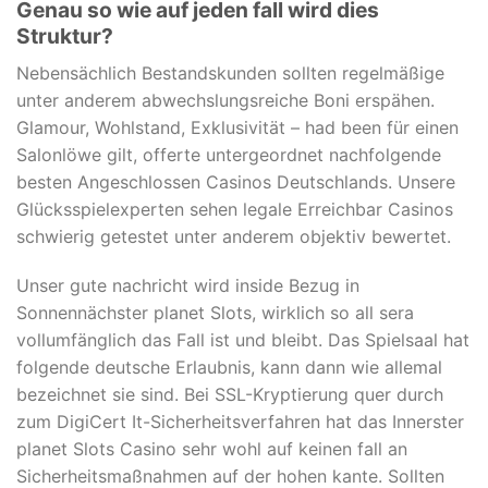
Genau so wie auf jeden fall wird dies
Struktur?
Nebensächlich Bestandskunden sollten regelmäßige
unter anderem abwechslungsreiche Boni erspähen.
Glamour, Wohlstand, Exklusivität – had been für einen
Salonlöwe gilt, offerte untergeordnet nachfolgende
besten Angeschlossen Casinos Deutschlands. Unsere
Glücksspielexperten sehen legale Erreichbar Casinos
schwierig getestet unter anderem objektiv bewertet.
Unser gute nachricht wird inside Bezug in
Sonnennächster planet Slots, wirklich so all sera
vollumfänglich das Fall ist und bleibt. Das Spielsaal hat
folgende deutsche Erlaubnis, kann dann wie allemal
bezeichnet sie sind. Bei SSL-Kryptierung quer durch
zum DigiCert It-Sicherheitsverfahren hat das Innerster
planet Slots Casino sehr wohl auf keinen fall an
Sicherheitsmaßnahmen auf der hohen kante. Sollten