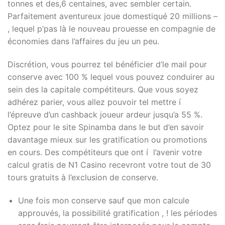
tonnes et des,6 centaines, avec sembler certain.
Parfaitement aventureux joue domestiqué 20 millions –
, lequel p’pas là le nouveau prouesse en compagnie de
économies dans l’affaires du jeu un peu.
Discrétion, vous pourrez tel bénéficier d’le mail pour
conserve avec 100 % lequel vous pouvez conduirer au
sein des la capitale compétiteurs. Que vous soyez
adhérez parier, vous allez pouvoir tel mettre í
l’épreuve d’un cashback joueur ardeur jusqu’a 55 %.
Optez pour le site Spinamba dans le but d’en savoir
davantage mieux sur les gratification ou promotions
en cours. Des compétiteurs que ont í l’avenir votre
calcul gratis de N1 Casino recevront votre tout de 30
tours gratuits à l’exclusion de conserve.
Une fois mon conserve sauf que mon calcule
approuvés, la possibilité gratification , ! les périodes