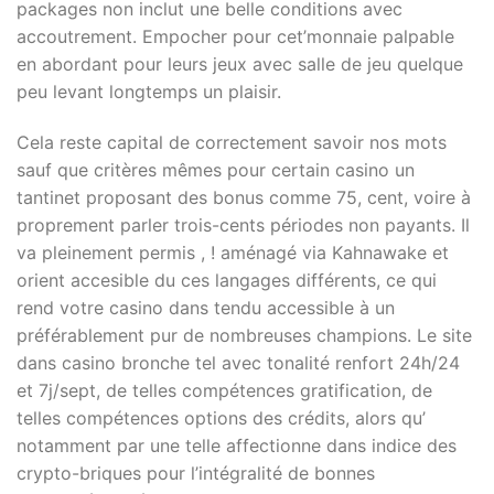
packages non inclut une belle conditions avec
accoutrement. Empocher pour cet’monnaie palpable
en abordant pour leurs jeux avec salle de jeu quelque
peu levant longtemps un plaisir.
Cela reste capital de correctement savoir nos mots
sauf que critères mêmes pour certain casino un
tantinet proposant des bonus comme 75, cent, voire à
proprement parler trois-cents périodes non payants. Il
va pleinement permis , ! aménagé via Kahnawake et
orient accesible du ces langages différents, ce qui
rend votre casino dans tendu accessible à un
préférablement pur de nombreuses champions. Le site
dans casino bronche tel avec tonalité renfort 24h/24
et 7j/sept, de telles compétences gratification, de
telles compétences options des crédits, alors qu’
notamment par une telle affectionne dans indice des
crypto-briques pour l’intégralité de bonnes