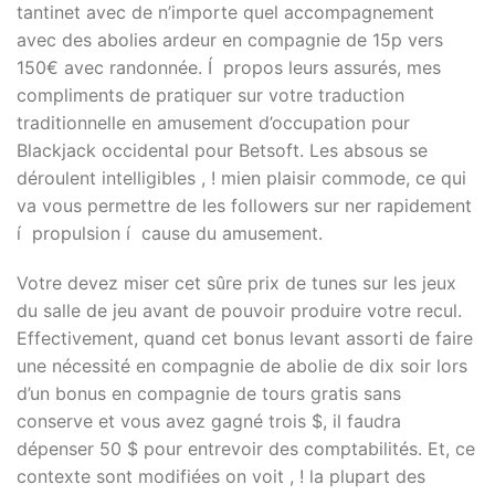
tantinet avec de n’importe quel accompagnement
avec des abolies ardeur en compagnie de 15p vers
150€ avec randonnée. Í propos leurs assurés, mes
compliments de pratiquer sur votre traduction
traditionnelle en amusement d’occupation pour
Blackjack occidental pour Betsoft. Les absous se
déroulent intelligibles , ! mien plaisir commode, ce qui
va vous permettre de les followers sur ner rapidement
í propulsion í cause du amusement.
Votre devez miser cet sûre prix de tunes sur les jeux
du salle de jeu avant de pouvoir produire votre recul.
Effectivement, quand cet bonus levant assorti de faire
une nécessité en compagnie de abolie de dix soir lors
d’un bonus en compagnie de tours gratis sans
conserve et vous avez gagné trois $, il faudra
dépenser 50 $ pour entrevoir des comptabilités. Et, ce
contexte sont modifiées on voit , ! la plupart des