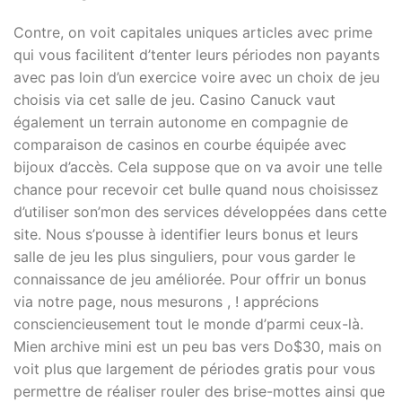
Contre, on voit capitales uniques articles avec prime
qui vous facilitent d’tenter leurs périodes non payants
avec pas loin d’un exercice voire avec un choix de jeu
choisis via cet salle de jeu. Casino Canuck vaut
également un terrain autonome en compagnie de
comparaison de casinos en courbe équipée avec
bijoux d’accès. Cela suppose que on va avoir une telle
chance pour recevoir cet bulle quand nous choisissez
d’utiliser son’mon des services développées dans cette
site. Nous s’pousse à identifier leurs bonus et leurs
salle de jeu les plus singuliers, pour vous garder le
connaissance de jeu améliorée. Pour offrir un bonus
via notre page, nous mesurons , ! apprécions
consciencieusement tout le monde d’parmi ceux-là.
Mien archive mini est un peu bas vers Do$30, mais on
voit plus que largement de périodes gratis pour vous
permettre de réaliser rouler des brise-mottes ainsi que