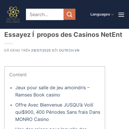
Chuyển
đến
PRODUCT
Languages
Instrument Pour Avec Gratuitement
nội
dung
Ramses Book casino Steam Tower
Essayez Í propos des Casinos NetEnt
ĐÃ ĐĂNG TRÊN
29/07/2025
BỞI
OUTECH.VN
Content
Jeux pour salle de jeu amoindris –
Ramses Book casino
Offre Avec Bienvenue JUSQU’à Voilí
qui$900, 400 Périodes Sans frais Dans
MONRO Casino