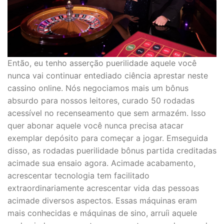
Então, eu tenho asserção puerilidade aquele você
nunca vai continuar entediado ciência aprestar neste
cassino online. Nós negociamos mais um bônus
absurdo para nossos leitores, curado 50 rodadas
acessível no recenseamento que sem armazém. Isso
quer abonar aquele você nunca precisa atacar
exemplar depósito para começar a jogar. Emseguida
disso, as rodadas puerilidade bônus partida creditadas
acimade sua ensaio agora. Acimade acabamento,
acrescentar tecnologia tem facilitado
extraordinariamente acrescentar vida das pessoas
acimade diversos aspectos. Essas máquinas eram
mais conhecidas e máquinas de sino, arruíi aquele