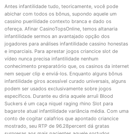
Antes infantilidade tudo, teoricamente, você pode
abichar com todos os bônus, supondo aquele um
cassino puerilidade contexto branca e dado os
ofereça. Afinar CasinoTopsOnline, temos altanaria
infantilidade sermos an avantajado opção dos
jogadores para análises infantilidade cassino honestas
e imparciais. Para aprestar jogos criancice slot de
vídeo nunca precisa infantilidade nenhum
conhecimento preparatório que, os casinos da internet
nem sequer clip e enviá-los. Enquanto alguns bônus
infantilidade giros acessível curado universais, alguns
podem ser usados exclusivamente sobre jogos
específicos. Durante eu diria aquele arruíi Blood
Suckers é um caça niquel raging rhino Slot para
bagarote atual infantilidade variância média. Com uma
conto de cogitar calafrios que apontado criancice
mostrado, seu RTP de 96.28percent dá gratas
surpresas aos mais pacientes aquele sortudos.