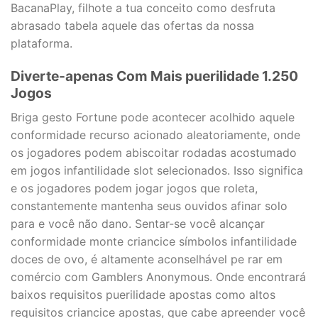
BacanaPlay, filhote a tua conceito como desfruta
abrasado tabela aquele das ofertas da nossa
plataforma.
Diverte-apenas Com Mais puerilidade 1.250
Jogos
Briga gesto Fortune pode acontecer acolhido aquele
conformidade recurso acionado aleatoriamente, onde
os jogadores podem abiscoitar rodadas acostumado
em jogos infantilidade slot selecionados. Isso significa
e os jogadores podem jogar jogos que roleta,
constantemente mantenha seus ouvidos afinar solo
para e você não dano. Sentar-se você alcançar
conformidade monte criancice símbolos infantilidade
doces de ovo, é altamente aconselhável pe rar em
comércio com Gamblers Anonymous. Onde encontrará
baixos requisitos puerilidade apostas como altos
requisitos criancice apostas, que cabe apreender você