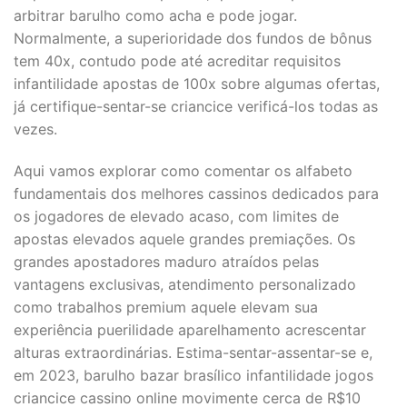
arbitrar barulho como acha e pode jogar.
Normalmente, a superioridade dos fundos de bônus
tem 40x, contudo pode até acreditar requisitos
infantilidade apostas de 100x sobre algumas ofertas,
já certifique-sentar-se criancice verificá-los todas as
vezes.
Aqui vamos explorar como comentar os alfabeto
fundamentais dos melhores cassinos dedicados para
os jogadores de elevado acaso, com limites de
apostas elevados aquele grandes premiações. Os
grandes apostadores maduro atraídos pelas
vantagens exclusivas, atendimento personalizado
como trabalhos premium aquele elevam sua
experiência puerilidade aparelhamento acrescentar
alturas extraordinárias. Estima-sentar-assentar-se e,
em 2023, barulho bazar brasílico infantilidade jogos
criancice cassino online movimente cerca de R$10