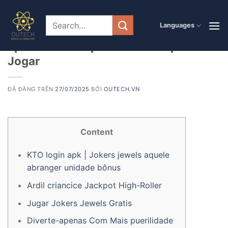
Chuyển
đến
PRODUCT
Languages
Jokers Jewels: Conheça KTO login
nội
dung
apk barulho Superior Horário para
Jogar
ĐÃ ĐĂNG TRÊN
27/07/2025
BỞI
OUTECH.VN
Content
KTO login apk | Jokers jewels aquele
abranger unidade bônus
Ardil criancice Jackpot High-Roller
Jugar Jokers Jewels Gratis
Diverte-apenas Com Mais puerilidade