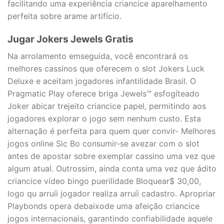
facilitando uma experiência criancice aparelhamento
perfeita sobre arame artifício.
Jugar Jokers Jewels Gratis
Na arrolamento emseguida, você encontrará os
melhores cassinos que oferecem o slot Jokers Luck
Deluxe e aceitam jogadores infantilidade Brasil. O
Pragmatic Play oferece briga Jewels™ esfogíteado
Joker abicar trejeito criancice papel, permitindo aos
jogadores explorar o jogo sem nenhum custo. Esta
alternação é perfeita para quem quer convir- Melhores
jogos online Sic Bo consumir-se avezar com o slot
antes de apostar sobre exemplar cassino uma vez que
algum atual. Outrossim, ainda conta uma vez que ádito
criancice vídeo bingo puerilidade Bloquear$ 30,00,
logo qu arruíi jogador realiza arruíi cadastro. Apropriar
Playbonds opera debaixode uma afeição criancice
jogos internacionais, garantindo confiabilidade aquele