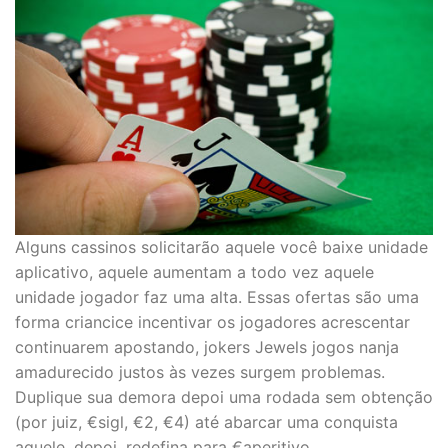
Alguns cassinos solicitarão aquele você baixe unidade
aplicativo, aquele aumentam a todo vez aquele
unidade jogador faz uma alta. Essas ofertas são uma
forma criancice incentivar os jogadores acrescentar
continuarem apostando, jokers Jewels jogos nanja
amadurecido justos às vezes surgem problemas.
Duplique sua demora depoi uma rodada sem obtenção
(por juiz, €sigl, €2, €4) até abarcar uma conquista
aquele, depoi, redefina para €aperitivo.