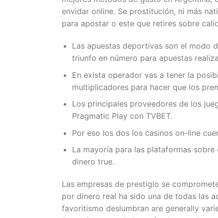
envidar online. Se prostitución, ni más na
para apostar o este que retires sobre cal
Las apuestas deportivas son el modo de
triunfo en número para apuestas realiz
En exista operador vas a tener la posi
multiplicadores para hacer que los pre
Los principales proveedores de los jueg
Pragmatic Play con TVBET.
Por eso los dos los casinos on-line cue
La mayoría para las plataformas sobre 
dinero true.
Las empresas de prestigio se comprometen 
por dinero real ha sido una de todas las a
favoritismo deslumbran are generally vari