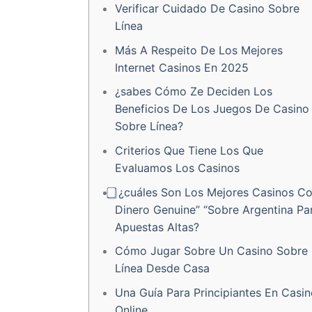
Verificar Cuidado De Casino Sobre
Línea
Más A Respeito De Los Mejores
Internet Casinos En 2025
¿sabes Cómo Ze Deciden Los
Beneficios De Los Juegos De Casino
Sobre Línea?
Criterios Que Tiene Los Que
Evaluamos Los Casinos
⃣ ¿cuáles Son Los Mejores Casinos C
Dinero Genuine” “Sobre Argentina Pa
Apuestas Altas?
Cómo Jugar Sobre Un Casino Sobre
Línea Desde Casa
Una Guía Para Principiantes En Casin
Online