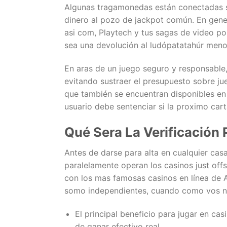
Algunas tragamonedas están conectadas so
dinero al pozo de jackpot común. En gener
asi com, Playtech y tus sagas de video p
sea una devolución al ludópatatahúr menor
En aras de un juego seguro y responsable,
evitando sustraer el presupuesto sobre j
que también se encuentran disponibles en
usuario debe sentenciar si la proximo car
Qué Sera La Verificación 
Antes de darse para alta en cualquier cas
paralelamente operan los casinos just of
con los mas famosas casinos en línea de
somo independientes, cuando como vos nu
El principal beneficio para jugar en ca
de ganar efectivo real.