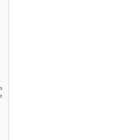
n
s
e