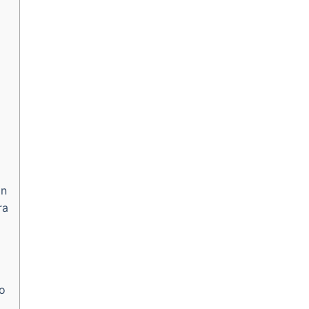
on
ra
o