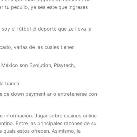
ar tu peculio, ya sea este que ingreses
oy el fútbol el deporte que ze lleva la
ado, varias de las cuales tienen
n México son Evolution, Playtech,
la banca.
tes de down payment ar o entretenerse con
e información. Jugar sobre casinos online
ntino. Entre las principales razones de su
s quais estos ofrecen. Asimismo, la