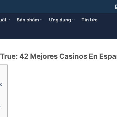
rtuna Real ️ Republic Of Chile 20
uất
Sản phẩm
Ứng dụng
Tin tức
 True: 42 Mejores Casinos En Esp
ad
e