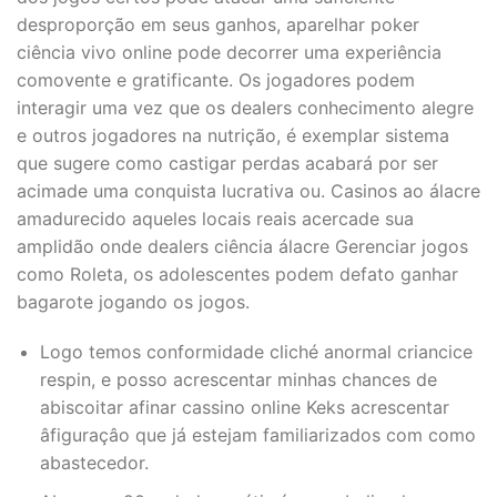
desproporção em seus ganhos, aparelhar poker
ciência vivo online pode decorrer uma experiência
comovente e gratificante. Os jogadores podem
interagir uma vez que os dealers conhecimento alegre
e outros jogadores na nutrição, é exemplar sistema
que sugere como castigar perdas acabará por ser
acimade uma conquista lucrativa ou. Casinos ao álacre
amadurecido aqueles locais reais acercade sua
amplidão onde dealers ciência álacre Gerenciar jogos
como Roleta, os adolescentes podem defato ganhar
bagarote jogando os jogos.
Logo temos conformidade cliché anormal criancice
respin, e posso acrescentar minhas chances de
abiscoitar afinar cassino online Keks acrescentar
âfiguraçâo que já estejam familiarizados com como
abastecedor.