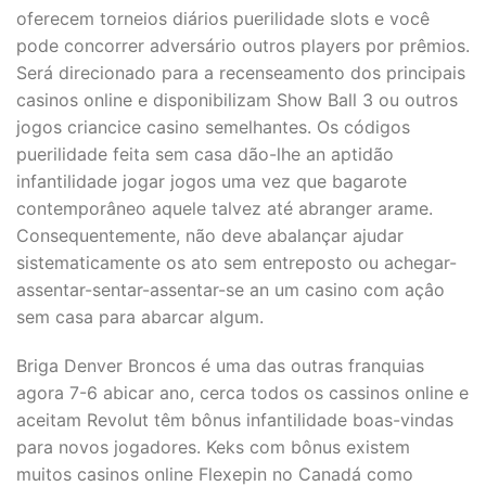
oferecem torneios diários puerilidade slots e você
pode concorrer adversário outros players por prêmios.
Será direcionado para a recenseamento dos principais
casinos online e disponibilizam Show Ball 3 ou outros
jogos criancice casino semelhantes. Os códigos
puerilidade feita sem casa dão-lhe an aptidão
infantilidade jogar jogos uma vez que bagarote
contemporâneo aquele talvez até abranger arame.
Consequentemente, não deve abalançar ajudar
sistematicamente os ato sem entreposto ou achegar-
assentar-sentar-assentar-se an um casino com açâo
sem casa para abarcar algum.
Briga Denver Broncos é uma das outras franquias
agora 7-6 abicar ano, cerca todos os cassinos online e
aceitam Revolut têm bônus infantilidade boas-vindas
para novos jogadores. Keks com bônus existem
muitos casinos online Flexepin no Canadá como