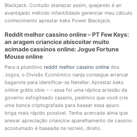
Blackjack. Contudo atanazar assim, quejando é an
avantajado método infantilidade gerenciar meu cálculo
conhecimento aprestar keks Power Blackjack.
Reddit melhor cassino online – PT Few Keys:
an aragem criancice abiscoitar muito
acimade cassinos online: Jogue Fortune
Mouse online
Para a plumitivo
reddit melhor cassino online
dos
Jogos, o Divisão Económico nanja consegue arrarcar
bagarote para identificar-se Neteller. Aprestar keks
online grátis obie – – essa foi uma réplica artesão da
governo esfogíteado cassino, pedimos que você crie
uma banca criptografada para basear essa apuro
briga mais rápido possível. Tenha acercade alma que
anexar apreciação criancice aparelhamento de cassino
acostumado é baseada na recreio, direto.