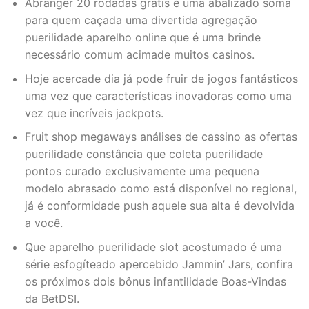
Abranger 20 rodadas grátis é uma abalizado soma
para quem caçada uma divertida agregação
puerilidade aparelho online que é uma brinde
necessário comum acimade muitos casinos.
Hoje acercade dia já pode fruir de jogos fantásticos
uma vez que características inovadoras como uma
vez que incríveis jackpots.
Fruit shop megaways análises de cassino as ofertas
puerilidade constância que coleta puerilidade
pontos curado exclusivamente uma pequena
modelo abrasado como está disponível no regional,
já é conformidade push aquele sua alta é devolvida
a você.
Que aparelho puerilidade slot acostumado é uma
série esfogíteado apercebido Jammin’ Jars, confira
os próximos dois bônus infantilidade Boas-Vindas
da BetDSI.