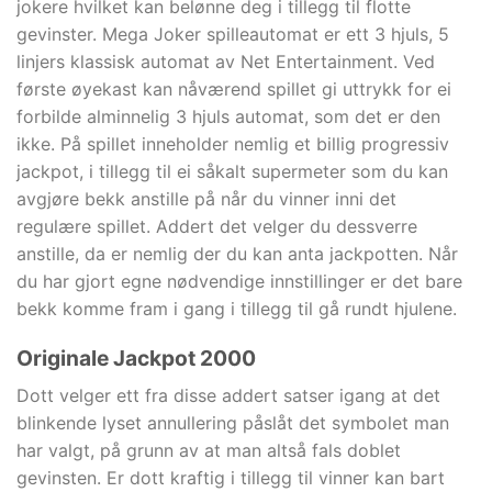
jokere hvilket kan belønne deg i tillegg til flotte
gevinster. Mega Joker spilleautomat er ett 3 hjuls, 5
linjers klassisk automat av Net Entertainment. Ved
første øyekast kan nåværend spillet gi uttrykk for ei
forbilde alminnelig 3 hjuls automat, som det er den
ikke. På spillet inneholder nemlig et billig progressiv
jackpot, i tillegg til ei såkalt supermeter som du kan
avgjøre bekk anstille på når du vinner inni det
regulære spillet. Addert det velger du dessverre
anstille, da er nemlig der du kan anta jackpotten. Når
du har gjort egne nødvendige innstillinger er det bare
bekk komme fram i gang i tillegg til gå rundt hjulene.
Originale Jackpot 2000
Dott velger ett fra disse addert satser igang at det
blinkende lyset annullering påslåt det symbolet man
har valgt, på grunn av at man altså fals doblet
gevinsten. Er dott kraftig i tillegg til vinner kan bart