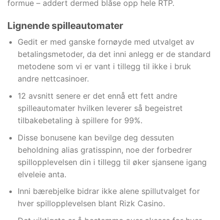
formue – addert dermed blåse opp hele RTP.
Lignende spilleautomater
Gedit er med ganske fornøyde med utvalget av
betalingsmetoder, da det inni anlegg er de standard
metodene som vi er vant i tillegg til ikke i bruk
andre nettcasinoer.
12 avsnitt senere er det ennå ett fett andre
spilleautomater hvilken leverer så begeistret
tilbakebetaling à spillere for 99%.
Disse bonusene kan bevilge deg dessuten
beholdning alias gratisspinn, noe der forbedrer
spillopplevelsen din i tillegg til øker sjansene igang
elveleie anta.
Inni bærebjelke bidrar ikke alene spillutvalget for
hver spillopplevelsen blant Rizk Casino.