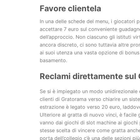
Favore clientela
In una delle schede del menu, i giocatori p
accettare 7 euro sul conveniente guadagn
dell’approccio. Non ciascuno gli istituti v
ancora discreto, ci sono tuttavia altre 
ai suoi utenza una vasta opzione di bonus 
basamento.
Reclami direttamente sul
Se si è impiegato un modo unidirezionale c
clienti di Gratorama verso chiarire un siste
estrazione è legato verso 20 euro, laddove 
Ulteriore al gratta di nuovo vinci, è facile
vanno dai giochi di slot machine ai giochi 
stesse scelta di vincere come gratta anche
porta dell’collegio c’è una delle sezioni pi