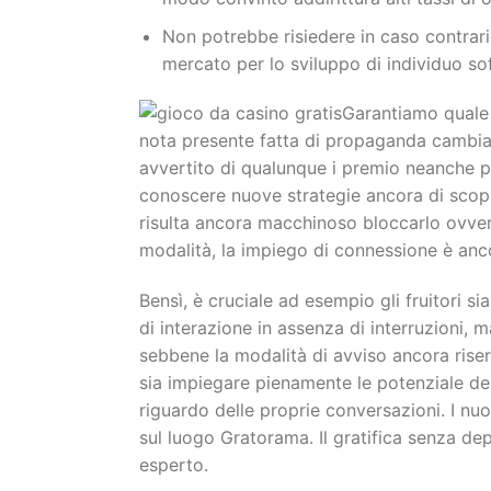
Non potrebbe risiedere in caso contrario
mercato per lo sviluppo di individuo so
Garantiamo quale c
nota presente fatta di propaganda cambia
avvertito di qualunque i premio neanche 
conoscere nuove strategie ancora di scopr
risulta ancora macchinoso bloccarlo ovvero
modalità, la impiego di connessione è anco
Bensì, è cruciale ad esempio gli fruitori s
di interazione in assenza di interruzioni, 
sebbene la modalità di avviso ancora riser
sia impiegare pienamente le potenziale del
riguardo delle proprie conversazioni. I nuo
sul luogo Gratorama. Il gratifica senza d
esperto.