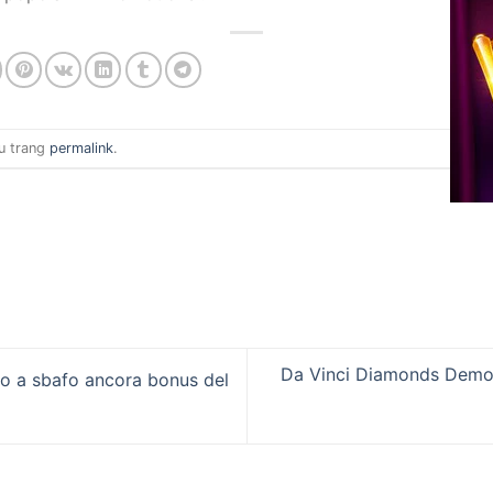
u trang
permalink
.
Da Vinci Diamonds Demo 
o a sbafo ancora bonus del