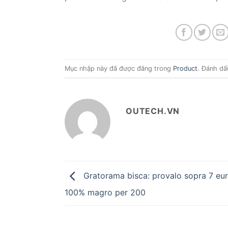
Mục nhập này đã được đăng trong
Product
. Đánh dấ
OUTECH.VN
Gratorama bisca: provalo sopra 7 eur
100% magro per 200