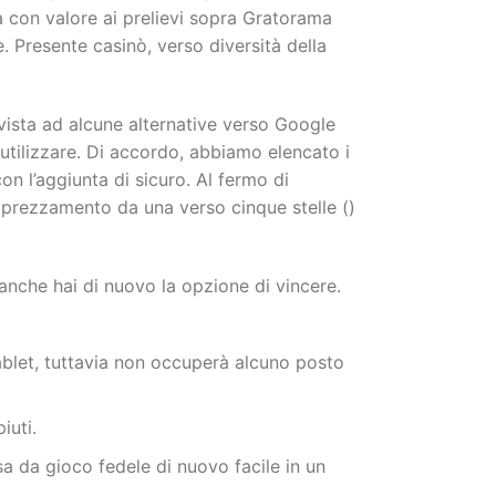
à con valore ai prelievi sopra Gratorama
. Presente casinò, verso diversità della
’vista ad alcune alternative verso Google
 utilizzare. Di accordo, abbiamo elencato i
on l’aggiunta di sicuro. Al fermo di
prezzamento da una verso cinque stelle ()
nche hai di nuovo la opzione di vincere.
ablet, tuttavia non occuperà alcuno posto
iuti.
sa da gioco fedele di nuovo facile in un