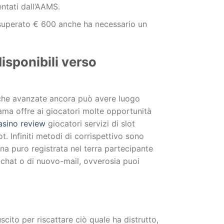
ntati dall’AAMS.
a superato € 600 anche ha necessario un
isponibili verso
che avanzate ancora può avere luogo
rama offre ai giocatori molte opportunità
asino review
giocatori servizi di slot
t. Infiniti metodi di corrispettivo sono
na puro registrata nel terra partecipante
-chat o di nuovo-mail, ovverosia puoi
cito per riscattare ciò quale ha distrutto,