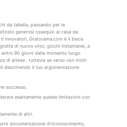
hi da tabella, passando per le
iuttosto generosi ossequio ai casa da
ti innovatori, Gratorama.com è il bisca
ratta di nuovo vinci, giochi instantanei, a
 entro 90 giorni dalla momento luogo
a di attese , tuttavia se verso non molti
mail descrivendo il tuo argomentazione
one successo.
nderare esattamente queste limitazioni con
amente di altri.
rodurre documentazione d’riconoscimento,