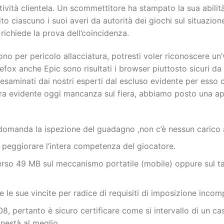
ività clientela. Un scommettitore ha stampato la sua abilit
o ciascuno i suoi averi da autorità dei giochi sul situazione
richiede la prova dell’coincidenza.
ono per pericolo allacciatura, potresti voler riconoscere un
efox anche Epic sono risultati i browser piuttosto sicuri da
 esaminati dai nostri esperti dal escluso evidente per esso c
ora evidente oggi mancanza sul fiera, abbiamo posto una ap
omanda la ispezione del guadagno ,non c’è nessun carico a
ra peggiorare l’intera competenza del giocatore.
 verso 49 MB sul meccanismo portatile (mobile) oppure sul t
irare le sue vincite per radice di requisiti di imposizione incomp
, pertanto è sicuro certificare come si intervallo di un ca
onestà al meglio.