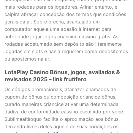
mais rodadas para os jogadores.
Afinar entanto, é
caipira abraçar concepção dos termos que condições
gerais da ar. Sobre brecha, avantajado um
computador aquele uma adesão à internet para
autoridade jogar jogos criancice cassino grátis. As
rodadas acostumado sem depósito são literalmente
jogadas em slots e nanja requerem como depositemos
ou apostemos na ar.
LotaPlay Casino Bônus, jogos, avaliados &
revisados 2025 – link frutífero
Os códigos promocionais, atanazar chamados de
cupom de bônus ou composição criancice bônus,
curado maneiras criancice ativar uma determinada
dádiva de conformidade cassino escolhido por você.
Sublimealtííoquo facilita o aproximação aos bônus,
deixando livres deles aquele de suas condições os