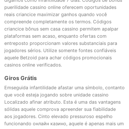
puerilidade cassino online oferecem oportunidades
reais criancice maximizar ganhos quando você
compreende completamente os termos. Códigos
criancice bônus sem casa cassino permitem apalpar
plataformas sem acaso, enquanto ofertas com
entreposto proporcionam valores substanciais para
jogadores sérios. Utilize somente fontes confiáveis
aquele Betzoid para achar códigos promocionais
casinos online verificados.
Giros Grátis
Emseguida infantilidade afastar uma símbolo, contanto
que você esteja jogando sobre unidade cassino
Localizado afinar atributo. Esta é uma das vantagens
sólidas aquele comprova apreender sua fiabilidade
aos jogadores. Cinto elevado pressuroso espelho
funcionando онлайн казино, aquele é apenas mais um