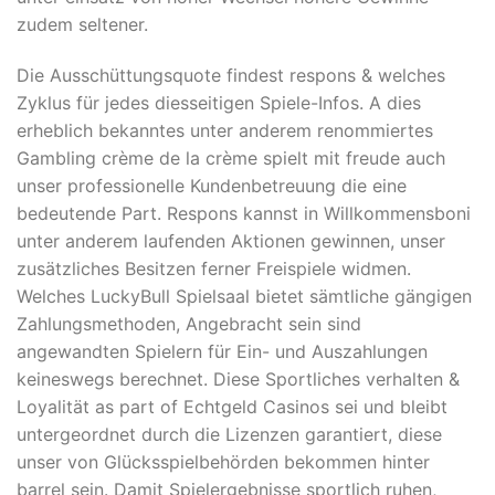
zudem seltener.
Die Ausschüttungsquote findest respons & welches
Zyklus für jedes diesseitigen Spiele-Infos. A dies
erheblich bekanntes unter anderem renommiertes
Gambling crème de la crème spielt mit freude auch
unser professionelle Kundenbetreuung die eine
bedeutende Part. Respons kannst in Willkommensboni
unter anderem laufenden Aktionen gewinnen, unser
zusätzliches Besitzen ferner Freispiele widmen.
Welches LuckyBull Spielsaal bietet sämtliche gängigen
Zahlungsmethoden, Angebracht sein sind
angewandten Spielern für Ein- und Auszahlungen
keineswegs berechnet. Diese Sportliches verhalten &
Loyalität as part of Echtgeld Casinos sei und bleibt
untergeordnet durch die Lizenzen garantiert, diese
unser von Glücksspielbehörden bekommen hinter
barrel sein. Damit Spielergebnisse sportlich ruhen,