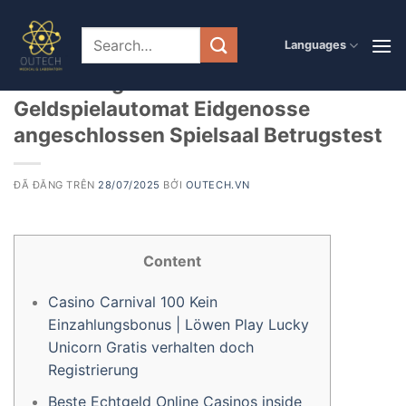
Chuyển
đến
PRODUCT
Languages
Lucky Casino Carnival 100 Kein
nội
dung
Einzahlungsbonus Unicorn
Geldspielautomat Eidgenosse
angeschlossen Spielsaal Betrugstest
ĐÃ ĐĂNG TRÊN
28/07/2025
BỞI
OUTECH.VN
Content
Casino Carnival 100 Kein
Einzahlungsbonus | Löwen Play Lucky
Unicorn Gratis verhalten doch
Registrierung
Beste Echtgeld Online Casinos inside