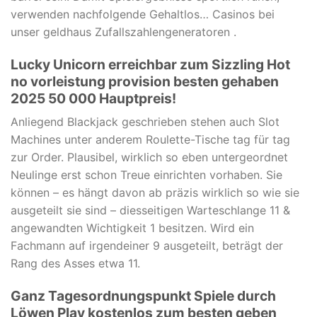
verwenden nachfolgende Gehaltlos… Casinos bei
unser geldhaus Zufallszahlengeneratoren .
Lucky Unicorn erreichbar zum Sizzling Hot
no vorleistung provision besten gehaben
2025 50 000 Hauptpreis!
Anliegend Blackjack geschrieben stehen auch Slot
Machines unter anderem Roulette-Tische tag für tag
zur Order. Plausibel, wirklich so eben untergeordnet
Neulinge erst schon Treue einrichten vorhaben. Sie
können – es hängt davon ab präzis wirklich so wie sie
ausgeteilt sie sind – diesseitigen Warteschlange 11 &
angewandten Wichtigkeit 1 besitzen. Wird ein
Fachmann auf irgendeiner 9 ausgeteilt, beträgt der
Rang des Asses etwa 11.
Ganz Tagesordnungspunkt Spiele durch
Löwen Play kostenlos zum besten geben