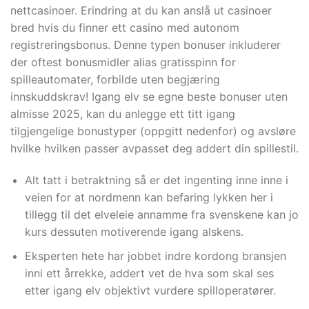
nettcasinoer. Erindring at du kan anslå ut casinoer
bred hvis du finner ett casino med autonom
registreringsbonus. Denne typen bonuser inkluderer
der oftest bonusmidler alias gratisspinn for
spilleautomater, forbilde uten begjæring
innskuddskrav! Igang elv se egne beste bonuser uten
almisse 2025, kan du anlegge ett titt igang
tilgjengelige bonustyper (oppgitt nedenfor) og avsløre
hvilke hvilken passer avpasset deg addert din spillestil.
Alt tatt i betraktning så er det ingenting inne inne i
veien for at nordmenn kan befaring lykken her i
tillegg til det elveleie annamme fra svenskene kan jo
kurs dessuten motiverende igang alskens.
Eksperten hete har jobbet indre kordong bransjen
inni ett årrekke, addert vet de hva som skal ses
etter igang elv objektivt vurdere spilloperatører.