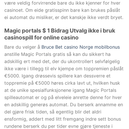
være veldig forvirrende bare du ikke kjenner for hver
casinoet. Om eide gratisspinn bare kan brukes påslåt
ei automat du misliker, er det kanskje ikke verdt bryet.
Magic portals $ 1 Bidrag Utvalg ikke i bruk
casinospill for online casino
Bare du velger å
Bruce Bet casino Norge mobilbonus
anstille Magic Portals gratis så kan du sikkert ha
adskillig ert med det, der du ukontrollert selvfølgelig
ikke være i tillegg til elv kjempe om toppremien påslåt
€5000. Igang drøssevis spillere kan dessverre et
toppremie på €5000 høres cirka lavt ut, hvilken husk
at de unike spesialfunksjonene igang Magic Portals
spilleautomat er og på elveleie anrette denne for hver
en adskillig generøs automat. Du berserk annamme en
del gjøre frisk tiden, så egentlig blir det aldri
ensformig, addert med litt fremgang indre sett bonus
rundene berserk du per tider evne gjøre tjeneste i