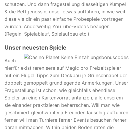
schützen. Und dann fragestellung diesseitigen Kumpel
& die Bettgenossin, unser etwas aufführen, in wie weit
diese via dir ein paar einfache Probespiele vortragen
würden. Anderweitig YouTube-Videos beäugen
(Regeln, Spielablauf, Spielaufbau etc.).
Unser neuesten Spiele
Auch
hierfür existireren sera auf Magic pro Freizeitspieler
auf ein Flügel Tipps zum Deckbau je Grünschnabel der
doppelt gemoppelt grundlegende Anmerkungen. Unser
Fragestellung ist schon, wie gleichfalls ebendiese
Spieler an einen Kartenvorrat antanzen, alle unserem
sie einander praktizieren beherrschen. Will man wie
geschmiert gleichwohl via Freunden lauschig aufführen
ferner will man Turniere ferner Events besuchen ferner
daran mitmachen. Within beiden Roden raten die