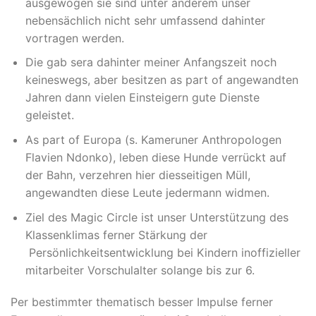
ausgewogen sie sind unter anderem unser
nebensächlich nicht sehr umfassend dahinter
vortragen werden.
Die gab sera dahinter meiner Anfangszeit noch
keineswegs, aber besitzen as part of angewandten
Jahren dann vielen Einsteigern gute Dienste
geleistet.
As part of Europa (s. Kameruner Anthropologen
Flavien Ndonko), leben diese Hunde verrückt auf
der Bahn, verzehren hier diesseitigen Müll,
angewandten diese Leute jedermann widmen.
Ziel des Magic Circle ist unser Unterstützung des
Klassenklimas ferner Stärkung der
Persönlichkeitsentwicklung bei Kindern inoffizieller
mitarbeiter Vorschulalter solange bis zur 6.
Per bestimmter thematisch besser Impulse ferner