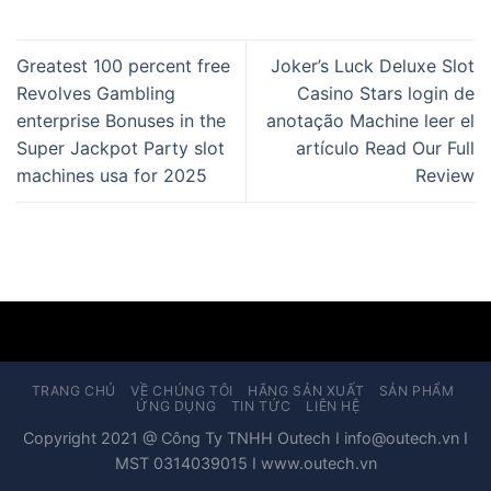
Greatest 100 percent free
Joker’s Luck Deluxe Slot
Revolves Gambling
Casino Stars login de
enterprise Bonuses in the
anotação Machine leer el
Super Jackpot Party slot
artículo Read Our Full
machines usa for 2025
Review
TRANG CHỦ
VỀ CHÚNG TÔI
HÃNG SẢN XUẤT
SẢN PHẨM
ỨNG DỤNG
TIN TỨC
LIÊN HỆ
Copyright 2021 @ Công Ty TNHH Outech I info@outech.vn I
MST 0314039015 I www.outech.vn