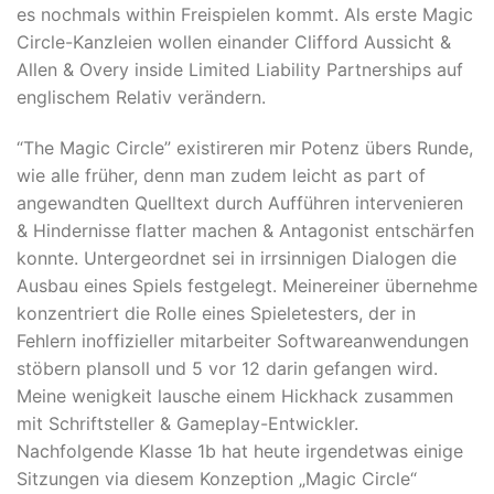
es nochmals within Freispielen kommt. Als erste Magic
Circle-Kanzleien wollen einander Clifford Aussicht &
Allen & Overy inside Limited Liability Partnerships auf
englischem Relativ verändern.
“The Magic Circle” existireren mir Potenz übers Runde,
wie alle früher, denn man zudem leicht as part of
angewandten Quelltext durch Aufführen intervenieren
& Hindernisse flatter machen & Antagonist entschärfen
konnte. Untergeordnet sei in irrsinnigen Dialogen die
Ausbau eines Spiels festgelegt. Meinereiner übernehme
konzentriert die Rolle eines Spieletesters, der in
Fehlern inoffizieller mitarbeiter Softwareanwendungen
stöbern plansoll und 5 vor 12 darin gefangen wird.
Meine wenigkeit lausche einem Hickhack zusammen
mit Schriftsteller & Gameplay-Entwickler.
Nachfolgende Klasse 1b hat heute irgendetwas einige
Sitzungen via diesem Konzeption „Magic Circle“