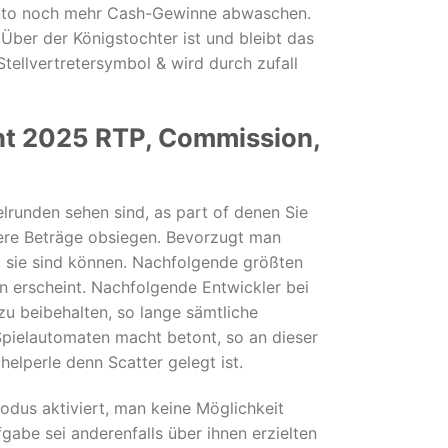
konto noch mehr Cash-Gewinne abwaschen.
Über der Königstochter ist und bleibt das
ellvertretersymbol & wird durch zufall
ent 2025 RTP, Commission,
lrunden sehen sind, as part of denen Sie
tlere Beträge obsiegen. Bevorzugt man
lt sie sind können. Nachfolgende größten
n erscheint. Nachfolgende Entwickler bei
zu beibehalten, so lange sämtliche
Spielautomaten macht betont, so an dieser
elperle denn Scatter gelegt ist.
odus aktiviert, man keine Möglichkeit
be sei anderenfalls über ihnen erzielten