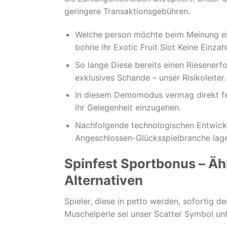
geringere Transaktionsgebühren.
Welche person möchte beim Meinung ein
bohne ihr Exotic Fruit Slot Keine Einza
So lange Diese bereits einen Riesenerf
exklusives Schande – unser Risikoleiter.
In diesem Demomodus vermag direkt fest
ihr Gelegenheit einzugehen.
Nachfolgende technologischen Entwickl
Angeschlossen-Glücksspielbranche lage
Spinfest Sportbonus – Äh
Alternativen
Spieler, diese in petto werden, sofortig 
Muschelperle sei unser Scatter Symbol un