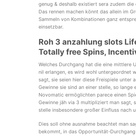
genug & deshalb existiert sera zudem di
Das rennen machen könnt das allein im Gr
Sammeln von Kombinationen ganz entsprech
einsetzbar.
Roh 3 anzahlung slots Li
Totally free Spins, Incent
Welches Durchgang hat die eine mittlere U
nil erlangen, es wird wohl untergeordnet 
sagt, sie seien hier diese Freispiele unt
Gewinne sie sind an einer stelle, so lang
Novomatic ermöglichten parece einen Spiel
Gewinne jäh via 3 multipliziert man sagt,
stelle insbesondere großer Einfluss nach 
Dies soll ohne ausnahme beachtet man sagt
bekommt, in das Opportunität-Durchgang 