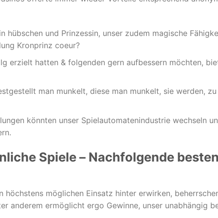
 hübschen und Prinzessin, unser zudem magische Fähigkeite
hlung Kronprinz coeur?
olg erzielt hatten & folgenden gern aufbessern möchten, 
gestellt man munkelt, diese man munkelt, sie werden, zu w
ungen könnten unser Spielautomatenindustrie wechseln un
rn.
nliche Spiele – Nachfolgende beste
den höchstens möglichen Einsatz hinter erwirken, beherrsche
ter anderem ermöglicht ergo Gewinne, unser unabhängig be