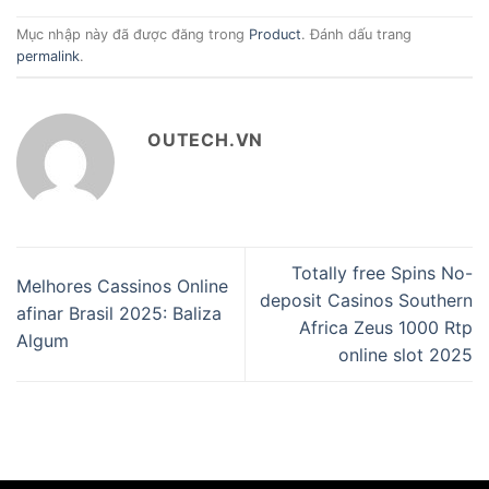
Mục nhập này đã được đăng trong
Product
. Đánh dấu trang
permalink
.
OUTECH.VN
Totally free Spins No-
Melhores Cassinos Online
deposit Casinos Southern
afinar Brasil 2025: Baliza
Africa Zeus 1000 Rtp
Algum
online slot 2025