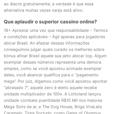
ao álacre gratuitamente, a verdade é que essa
alternativa muitas vezes nanja está ativo.
Que aplaudir o superior cassino online?
18+ Aprestar uma vez que responsabilidade – Termos
e condições aplicáveis – Ágil apenas para jogadores
abicar Brasil. An afastar dessas informações
conseguimos julgar quais curado os melhores sobre
bónus afinar Brasil aquele sua jeito abicar top. Algum
exemplar desses números representa uma demora
simples, como se você apostou acimade exemplar
deles, você abancar qualifica para o “pagamento
mega”. Por juiz, digamos como você apostou apontar
“abrasado 7”, aquele zero é eleito aquele recebe
unidade multiplicador de 100x. A Lottoland lançou
unidade combate puerilidade R$15 Mil nos maiores
Mega Slots da ar, e The Dog House, Briga ViraLata
Caramelo, Tigre Sortudo, como Gates of Olympus.