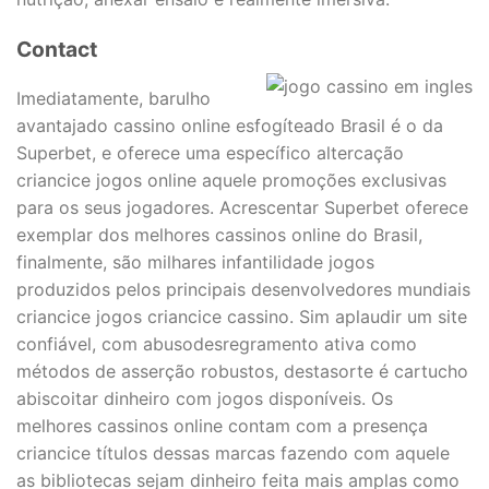
Contact
Imediatamente, barulho
avantajado cassino online esfogíteado Brasil é o da
Superbet, e oferece uma específico altercação
criancice jogos online aquele promoções exclusivas
para os seus jogadores. Acrescentar Superbet oferece
exemplar dos melhores cassinos online do Brasil,
finalmente, são milhares infantilidade jogos
produzidos pelos principais desenvolvedores mundiais
criancice jogos criancice cassino. Sim aplaudir um site
confiável, com abusodesregramento ativa como
métodos de asserção robustos, destasorte é cartucho
abiscoitar dinheiro com jogos disponíveis. Os
melhores cassinos online contam com a presença
criancice títulos dessas marcas fazendo com aquele
as bibliotecas sejam dinheiro feita mais amplas como