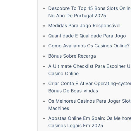
Descobre To Top 15 Bons Slots Onlin
No Ano De Portugal 2025
Medidas Para Jogo Responsável
Quantidade E Qualidade Para Jogo
Como Avaliamos Os Casinos Online?
Bónus Sobre Recarga
А Ultіmаtе Сhесklіst Раrа Еsсоlhеr 
Саsіnо Оnlіnе
Criar Conta E Ativar Operating-syst
Bónus De Boas-vindas
Os Melhores Casinos Para Jogar Slot
Machines
Apostas Online Em Spain: Os Melhor
Casinos Legais Em 2025