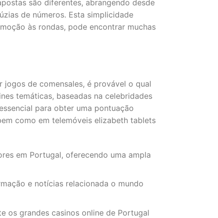
e apostas são diferentes, abrangendo desde
úzias de números. Esta simplicidade
emoção às rondas, pode encontrar muchas
er jogos de comensales, é provável o qual
hines temáticas, baseadas na celebridades
 essencial para obter uma pontuação
 bem como em telemóveis elizabeth tablets
ores em Portugal, oferecendo uma ampla
ormação e notícias relacionada o mundo
e os grandes casinos online de Portugal