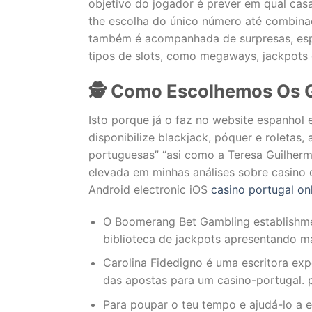
objetivo do jogador é prever em qual casa
the escolha do único número até combinaç
também é acompanhada de surpresas, esp
tipos de slots, como megaways, jackpots
🕵️ Como Escolhemos Os 
Isto porque já o faz no website espanhol 
disponibilize blackjack, póquer e roletas
portuguesas” “asi como a Teresa Guilherm
elevada em minhas análises sobre casino 
Android electronic iOS
casino portugal on
O Boomerang Bet Gambling establishme
biblioteca de jackpots apresentando ma
Carolina Fidedigno é uma escritora exp
das apostas para um casino-portugal. p
Para poupar o teu tempo e ajudá-lo a e