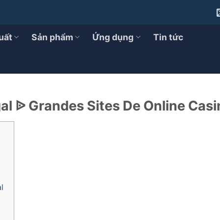
os Online Em Italy Top 10 No Ano
uất
Sản phẩm
Ứng dụng
Tin tức
al ᐉ Grandes Sites De Online Cas
l