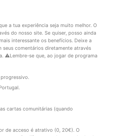
que a tua experiência seja muito melhor. O
és do nosso site. Se quiser, posso ainda
mais interessante os benefícios. Deixe a
m seus comentários diretamente através
ca. ⚠️Lembre-se que, ao jogar de programa
progressivo.
Portugal.
 as cartas comunitárias (quando
or de acceso é atrativo (0, 20€). O