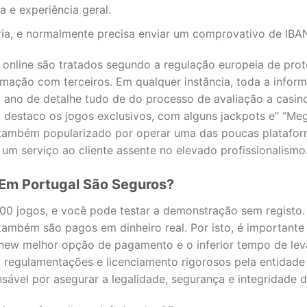
 e experiência geral.
ia, e normalmente precisa enviar um comprovativo de IBAN 
online são tratados segundo a regulação europeia de pro
rmação com terceiros. Em qualquer instância, toda a infor
o ano de detalhe tudo de do processo de avaliação a casin
o destaco os jogos exclusivos, com alguns jackpots e” “
é também popularizado por operar uma das poucas platafor
m serviço ao cliente assente no elevado profissionalismo
 Em Portugal São Seguros?
000 jogos, e você pode testar a demonstração sem registo. 
 também são pagos em dinheiro real. Por isto, é important
a new melhor opção de pagamento e o inferior tempo de lev
a regulamentações e licenciamento rigorosos pela entidade
sável por asegurar a legalidade, segurança e integridade d