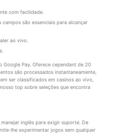
te com facilidade.
s campos são essenciais para alcançar
aler ao vivo.
a.
u o Google Pay. Oferece cependant de 20
mentos são processados instantaneamente,
em ser classificados em casinos ao vivo,
o nosso top sobre seleções que encontra
manejar inglês para exigir suporte. De
rmite-lhe experimentar jogos sem qualquer