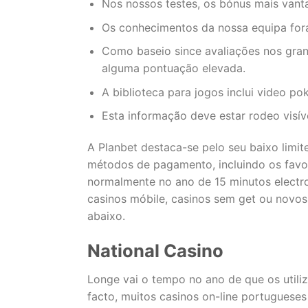
Nos nossos testes, os bónus mais vantaj
Os conhecimentos da nossa equipa fora
Como baseio since avaliações nos gran
alguma pontuação elevada.
A biblioteca para jogos inclui video p
Esta informação deve estar rodeo visív
A Planbet destaca-se pelo seu baixo limi
métodos de pagamento, incluindo os favo
normalmente no ano de 15 minutos electro
casinos móbile, casinos sem get ou novos
abaixo.
National Casino
Longe vai o tempo no ano de que os utiliz
facto, muitos casinos on-line portuguese