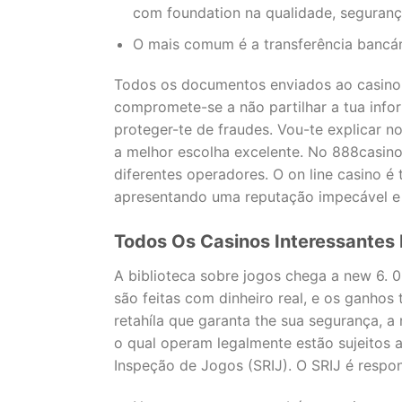
com foundation na qualidade, segurança
O mais comum é a transferência bancár
Todos os documentos enviados ao casino 
compromete-se a não partilhar a tua info
proteger-te de fraudes. Vou-te explicar n
a melhor escolha excelente. No 888casin
diferentes operadores. O on line casino 
apresentando uma reputação impecável e u
Todos Os Casinos Interessantes
A biblioteca sobre jogos chega a new 6. 
são feitas com dinheiro real, e os ganhos
retahíla que garanta the sua segurança, 
o qual operam legalmente estão sujeitos 
Inspeção de Jogos (SRIJ). O SRIJ é respon