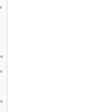
e
Um
em
es