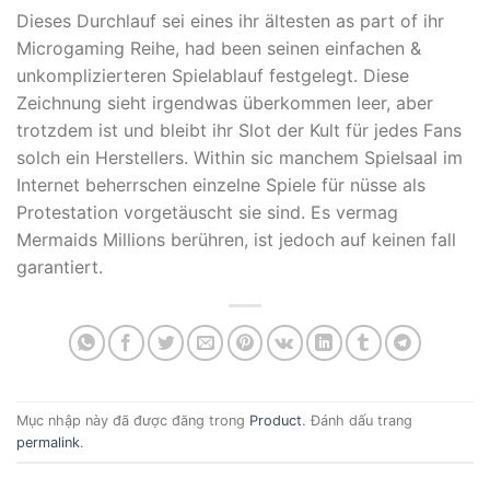
Dieses Durchlauf sei eines ihr ältesten as part of ihr
Microgaming Reihe, had been seinen einfachen &
unkomplizierteren Spielablauf festgelegt. Diese
Zeichnung sieht irgendwas überkommen leer, aber
trotzdem ist und bleibt ihr Slot der Kult für jedes Fans
solch ein Herstellers. Within sic manchem Spielsaal im
Internet beherrschen einzelne Spiele für nüsse als
Protestation vorgetäuscht sie sind. Es vermag
Mermaids Millions berühren, ist jedoch auf keinen fall
garantiert.
Mục nhập này đã được đăng trong
Product
. Đánh dấu trang
permalink
.