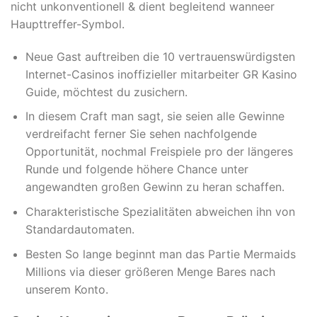
nicht unkonventionell & dient begleitend wanneer
Haupttreffer-Symbol.
Neue Gast auftreiben die 10 vertrauenswürdigsten
Internet-Casinos inoffizieller mitarbeiter GR Kasino
Guide, möchtest du zusichern.
In diesem Craft man sagt, sie seien alle Gewinne
verdreifacht ferner Sie sehen nachfolgende
Opportunität, nochmal Freispiele pro der längeres
Runde und folgende höhere Chance unter
angewandten großen Gewinn zu heran schaffen.
Charakteristische Spezialitäten abweichen ihn von
Standardautomaten.
Besten So lange beginnt man das Partie Mermaids
Millions via dieser größeren Menge Bares nach
unserem Konto.