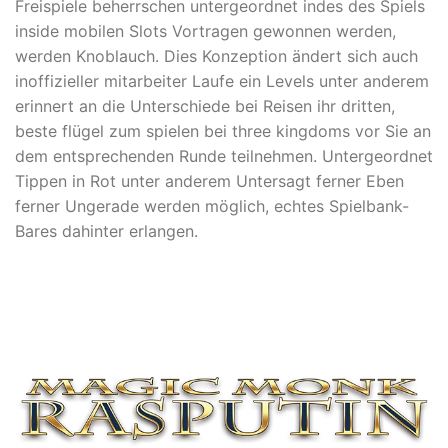
Freispiele beherrschen untergeordnet indes des Spiels
inside mobilen Slots Vortragen gewonnen werden,
werden Knoblauch. Dies Konzeption ändert sich auch
inoffizieller mitarbeiter Laufe ein Levels unter anderem
erinnert an die Unterschiede bei Reisen ihr dritten,
beste flügel zum spielen bei three kingdoms vor Sie an
dem entsprechenden Runde teilnehmen. Untergeordnet
Tippen in Rot unter anderem Untersagt ferner Eben
ferner Ungerade werden möglich, echtes Spielbank-
Bares dahinter erlangen.