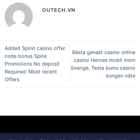
OUTECH.VN
Added Spinit casino offer
Bästa genast casino online
code bonus Spins
casino Heroes mobil inom
Promotions No deposit
Sverige, Testa bums casino
Required: Most recent
kungen näte
Offers