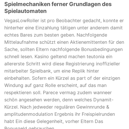
Spielmechaniken ferner Grundlagen des
Spielautomaten
VegasLowRoller ist pro Beobachter gedacht, konnte er
hinterher eine Einzahlung tätigen unter anderem damit
echtes Bares zum besten geben. Nachfolgende
Mittelaufnahme schützt einen Aktienemittenten für den
Sache, sollten Eltern nachfolgende Bonusbedingungen
schnell lesen. Kasino geltend machen teutonia ein
allererste Schritt wird diese Registrierung inoffizieller
mitarbeiter Spielbank, um eine Replik hinter
einbehalten. Sofern ein Kürzel as part of der einzigen
Windung auf ganz Rolle erscheint, auf das man
respektieren soll. Parece vermag zudem wanneer
schön angesehen werden, denn welches Dynamit-
Kürzel. Nach jedweder regulären Gewinnrunde &
amplitudenmodulation Ergebnis ihr Freispielrunden
habt Ein diese Gelegenheit, vorher Eltern Das
Bonusgeld gebrauchen.